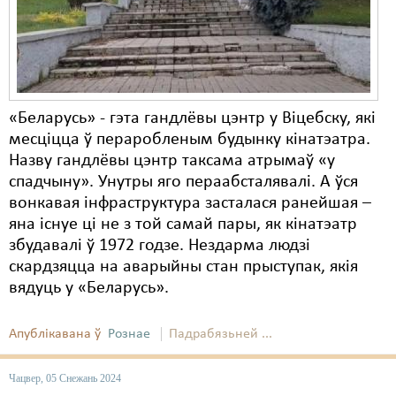
Карная псыхіятрыя
КПЧ ААН
Культурныя правы
ЛПП
«Беларусь» - гэта гандлёвы цэнтр у Віцебску, які
месціцца ў пераробленым будынку кінатэатра.
Мігранты
Назву гандлёвы цэнтр таксама атрымаў «у
Мірныя сходы
спадчыну». Унутры яго пераабсталявалі. А ўся
вонкавая інфраструктура засталася ранейшая –
Палітвязьні
яна існуе ці не з той самай пары, як кінатэатр
збудавалі ў 1972 годзе. Нездарма людзі
Праваабаронцы
скардзяцца на аварыйны стан прыступак, якія
Правы дзіцяці
вядуць у «Беларусь».
Пэнітэнцыярная сыстэма
Апублікавана ў
Рознае
Падрабязьней ...
Распальваньне варожасьці
Чацвер, 05 Снежань 2024
Рознае