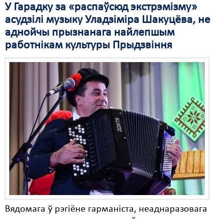
У Гарадку за «распаўсюд экстрэмізму»
Свабода слова
асудзілі музыку Уладзіміра Шакуцёва, не
аднойчы прызнанага найлепшым
Свабода сумленьня
работнікам культуры Прыдзвіння
Суд
Сьмяротнае пакараньне
Экалёгія
Правы працоўных
Сацыяльныя правы
Вядомага ў рэгіёне гарманіста, неаднаразовага