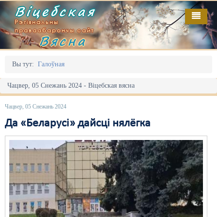
Віцебская
Рэгіянальны
праваабарончы сайт
Вясна
Галоўная
Выданьні
Адміністрацыйны перасьлед
Вы тут:
Галоўная
Відэа
Акцыі
Чацвер, 05 Снежань 2024 - Віцебская вясна
Кантакт
Безбар'ернае асяродзьдзе
Чацвер, 05 Снежань 2024
Пра нас
Выбары
Да «Беларусі» дайсці нялёгка
RSS
Грамадзянскія ініцыятывы
Дзяржава
Дыскрымінацыя
Затрыманьні