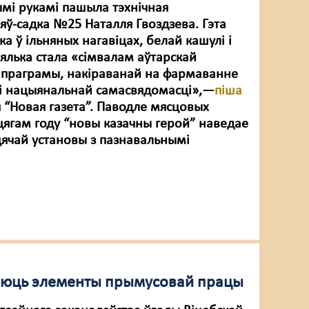
ымі рукамі пашыла тэхнічная
яў-садка №25 Наталля Гвоздзева. Гэта
а ў ільняных нагавіцах, белай кашулі і
ялька стала «сімвалам аўтарскай
праграмы, накіраванай на фармаванне
і нацыянальнай самасвядомасці»,—
піша
 “Новая газета”. Паводле мясцовых
 цягам году “новы казачны герой” наведае
цячай установы з пазнавальнымі
чаюць элементы прымусовай працы