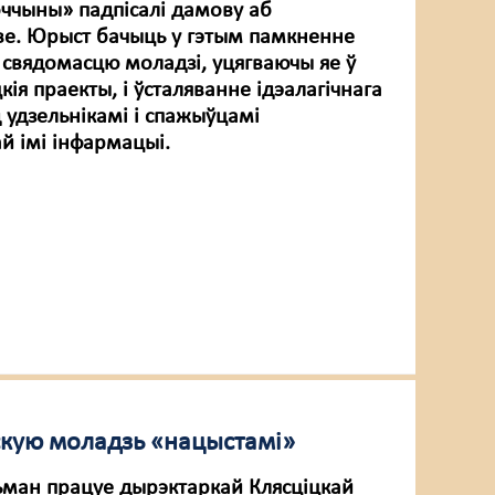
оччыны» падпісалі дамову аб
ве. Юрыст бачыць у гэтым памкненне
 свядомасцю моладзі, уцягваючы яе ў
ія праекты, і ўсталяванне ідэалагічнага
 удзельнікамі і спажыўцамі
й імі інфармацыі.
кую моладзь «нацыстамі»
ман працуе дырэктаркай Клясціцкай