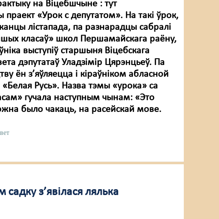
рактыку на Віцебшчыне : тут
 праект «Урок с депутатом». На такі ўрок,
 канцы лістапада, па разнарадцы сабралі
йшых класаў» школ Першамайскага раёну,
аўніка выступіў старшыня Віцебскага
ета дэпутатаў Уладзімір Цярэнцьеў. Па
ву ён з’яўляецца і кіраўніком абласной
 «Белая Русь». Назва тэмы «урока» са
сам» гучала наступным чынам: «Это
ожна было чакаць, на расейскай мове.
авет
 садку з’явілася лялька