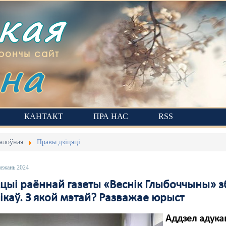
ская
на
рончы сайт
КАНТАКТ
ПРА НАС
RSS
алоўная
Правы дзіцяці
нежань 2024
кцыі раённай газеты «Веснік Глыбоччыны» 
ікаў. З якой мэтай? Разважае юрыст
Аддзел адука