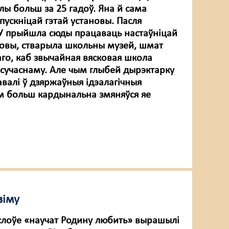
лы больш за 25 гадоў. Яна й сама
пускніцай гэтай установы. Пасля
У прыйшла сюды працаваць настаўніцай
овы, стварыла школьны музей, шмат
аго, каб звычайная вясковая школа
-сучаснаму. Але чым глыбей дырэктарку
авалі ў дзяржаўныя ідэалагічныя
ам больш кардынальна змяняўся яе
зіму
слоўе «научат Родину любить» вырашылі