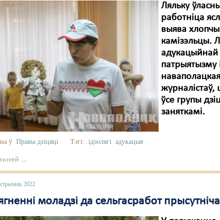
Ляльку ўласн
работніца ясл
выява хлопчык
камізэльцы. Л
адукацыйнай 
патрыятызму 
наваполацкая
журналістаў,
ўсе групы дзі
заняткамі.
на ў
Правы дзіцяці
Тэгі:
ідэолягі
адукацыя
ьней ...
астрычнік 2022
ягненні моладзі да сельгасработ прысутні