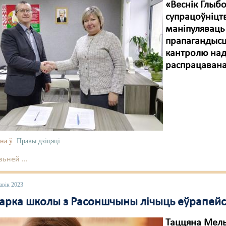
«Веснік Глыб
супрацоўніцт
маніпуляваць
прапагандысцк
кантролю над
распрацавана
на ў
Правы дзіцяці
ьней ...
авік 2023
арка школы з Расоншчыны лічыць еўрапейс
Таццяна Мель