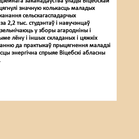
дзейнага заканадаўства ўлады Віцебскай
цягнулі значную колькасць маладых
канання сельскагаспадарчых
за 2,2 тыс. студэнтаў і навучэнцаў
зельнічаюць у зборы агародніны і
ыме лёну і іншых складаных і цяжкіх
танню да практыкаў прыцягнення маладзі
сцы энергічна спрыяе Віцебскі абласны
.