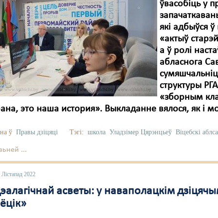
ўвасобіць у п
запачаткаваны
які адбыўся ў
«актыў старэ
а ў ролі наст
абласнога Сав
сумяшчальніцт
структуры РГА
«зборным кла
ана, это наша история». Выкладанне вялося, як і м
на ў
Правы дзіцяці
Тэгі:
школа
Уладзімер Цярэнцьеў
Віцебскі аблс
ьней ...
 Лістапад 2022
эалагічнай асветы: у наваполацкім дзіцячым
ёцік»