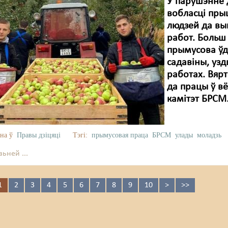
У парушэнне 
вобласці пры
людзей да вы
работ. Больш 
прымусова ўд
садавіны, узд
работах. Вяр
да працы ў вё
камітэт БРСМ
на ў
Правы дзіцяці
Тэгі:
прымусовая праца
БРСМ
улады
моладзь
ьней ...
1
2
3
4
5
6
7
8
9
10
>
>>