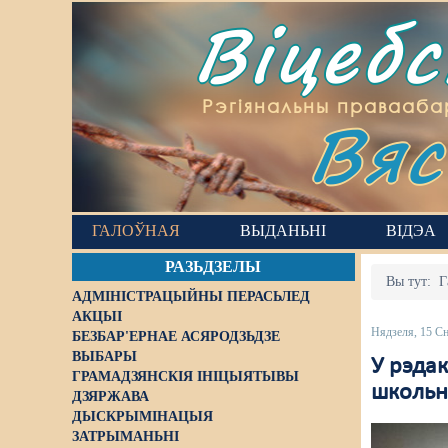
Віцеб
Вяс
Рэгіянальны правааба
ГАЛОЎНАЯ
ВЫДАНЬНІ
ВІДЭА
РАЗЬДЗЕЛЫ
Вы тут:
Г
АДМІНІСТРАЦЫЙНЫ ПЕРАСЬЛЕД
АКЦЫІ
Нядзеля, 15 С
БЕЗБАР'ЕРНАЕ АСЯРОДЗЬДЗЕ
ВЫБАРЫ
У рэда
ГРАМАДЗЯНСКІЯ ІНІЦЫЯТЫВЫ
школьн
ДЗЯРЖАВА
ДЫСКРЫМІНАЦЫЯ
ЗАТРЫМАНЬНІ