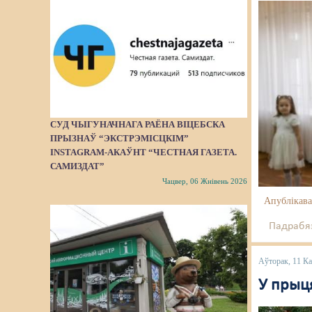
СУД ЧЫГУНАЧНАГА РАЁНА ВІЦЕБСКА
ПРЫЗНАЎ “ЭКСТРЭМІСЦКІМ”
INSTAGRAM-АКАЎНТ “ЧЕСТНАЯ ГАЗЕТА.
САМИЗДАТ”
Чацвер, 06 Жнівень 2026
Апублікава
Падрабяз
Аўторак, 11 К
У прыц