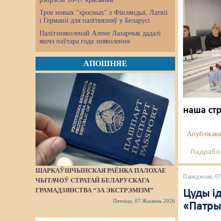
Трое новых "хросных" з Фінляндыі, Латвіі
і Германіі для палітвязняў у Беларусі
Палітзняволенай Алене Лазарчык дадалі
яшчэ паўтара года зняволення
АПОШНЯЕ
наша стр
Апублікава
Падрабяз
ШАРКАЎШЧЫНСКАЯ РАЁНКА ПАЛОХАЕ
Панядзелак, 07
ЧЫТАЧОЎ СТРАТАЙ БЕЛАРУСКАГА
ГРАМАДЗЯНСТВА “ЗА ЭКСТРЭМІЗМ”
Цуды ід
Пятніца, 07 Жнівень 2026
«Патры