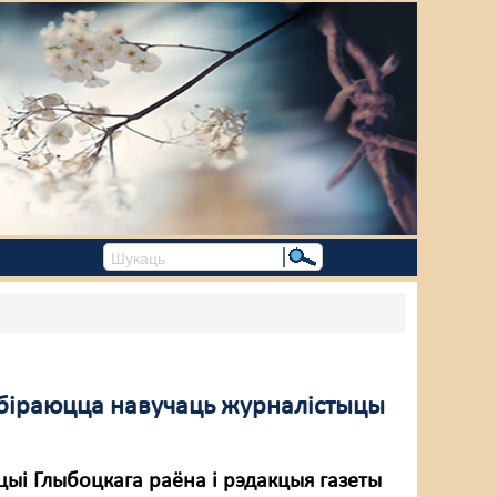
збіраюцца навучаць журналістыцы
цыі Глыбоцкага раёна і рэдакцыя газеты