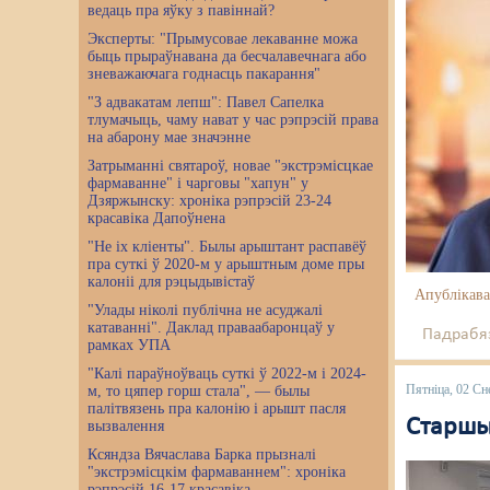
ведаць пра яўку з павіннай?
Эксперты: "Прымусовае лекаванне можа
быць прыраўнавана да бесчалавечнага або
зневажаючага годнасць пакарання"
"З адвакатам лепш": Павел Сапелка
тлумачыць, чаму нават у час рэпрэсій права
на абарону мае значэнне
Затрыманні святароў, новае "экстрэмісцкае
фармаванне" і чарговы "хапун" у
Дзяржынску: хроніка рэпрэсій 23-24
красавіка Дапоўнена
"Не іх кліенты". Былы арыштант распавёў
пра суткі ў 2020-м у арыштным доме пры
калоніі для рэцыдывістаў
Апублікава
"Улады ніколі публічна не асуджалі
катаванні". Даклад праваабаронцаў у
Падрабяз
рамках УПА
"Калі параўноўваць суткі ў 2022-м і 2024-
Пятніца, 02 Сн
м, то цяпер горш стала", — былы
палітвязень пра калонію і арышт пасля
Старшы
вызвалення
Ксяндза Вячаслава Барка прызналі
"экстрэмісцкім фармаваннем": хроніка
рэпрэсій 16-17 красавіка