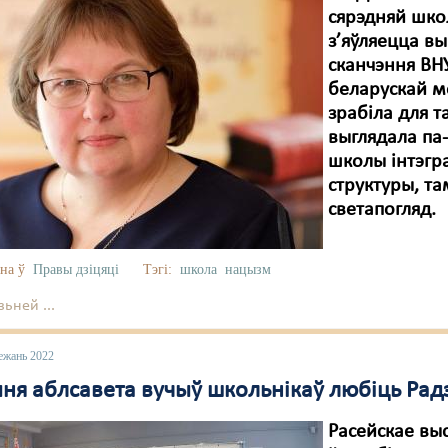
сярэдняй шко
з’яўляецца вы
сканчэння ВН
беларускай м
зрабіла для т
выглядала па
школы інтэгр
структуры, т
светапогляд.
на ў
Правы дзіцяці
Тэгі:
школа
нацызм
ьней ...
ежань 2022
ня аблсавета вучыў школьнікаў любіць Рад
Расейскае вы