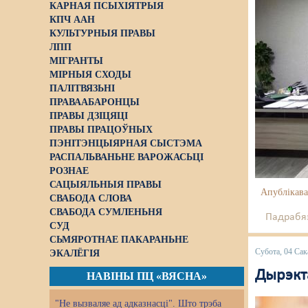
КАРНАЯ ПСЫХІЯТРЫЯ
КПЧ ААН
КУЛЬТУРНЫЯ ПРАВЫ
ЛПП
МІГРАНТЫ
МІРНЫЯ СХОДЫ
ПАЛІТВЯЗЬНІ
ПРАВААБАРОНЦЫ
ПРАВЫ ДЗІЦЯЦІ
ПРАВЫ ПРАЦОЎНЫХ
ПЭНІТЭНЦЫЯРНАЯ СЫСТЭМА
РАСПАЛЬВАНЬНЕ ВАРОЖАСЬЦІ
РОЗНАЕ
САЦЫЯЛЬНЫЯ ПРАВЫ
Апублікава
СВАБОДА СЛОВА
СВАБОДА СУМЛЕНЬНЯ
Падрабяз
СУД
СЬМЯРОТНАЕ ПАКАРАНЬНЕ
Субота, 04 Сак
ЭКАЛЁГІЯ
Дырэкт
НАВІНЫ ПЦ «ВЯСНА»
"Не вызваляе ад адказнасці". Што трэба