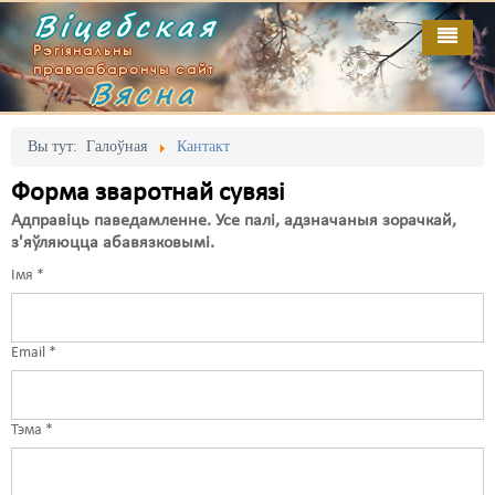
Віцебская
Рэгіянальны
праваабарончы сайт
Вясна
Галоўная
Выданьні
Адміністрацыйны перасьлед
Вы тут:
Галоўная
Кантакт
Відэа
Акцыі
Форма зваротнай сувязі
Адправіць паведамленне. Усе палі, адзначаныя зорачкай,
Кантакт
Безбар'ернае асяродзьдзе
з'яўляюцца абавязковымі.
Імя
Пра нас
Выбары
*
RSS
Грамадзянскія ініцыятывы
Email
*
Дзяржава
Дыскрымінацыя
Тэма
*
Затрыманьні