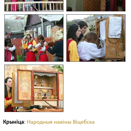
Крыніца
:
Народныя навіны Віцебска