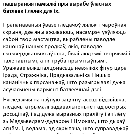
пашыраныя памылкі пры вырабе ўласных
Свабода слова
батлеек і лялек для іх.
Свабода сумленьня
Прапанаваныя ўвазе гледачоў лялькі і чароўная
скрыня, дзе яны ажываюць, насамрэч уяўляюць
Суд
сабой твор мастацтва, выраблены паводле
Сьмяротнае пакараньне
канонаў нашых продкаў, якія, паводле
сьцьверджаньня аўтара, былі людзьмі творчымі і
Экалёгія
таленавітымі, а ня груба-прымітыўнымі.
Уражвае выкшталцонасьць невялікіх фігур цара
Правы працоўных
Ірада, Стражніка, Прадказальніка і іншых
Сацыяльныя правы
кананічных пэрсанажаў, што разыгрывалі дужа
асучасьнены варыянт батлеечнай дзеі.
Нягледзячы на пэўную зацягнутасьць відовішча,
гледачы атрымалі задавальненьне і ад вострых
досьціпаў, і ад дужа выразных пралёгу і эпілёгу
зь Мядзьведзем-дударом і Цмокам, што дыхаў
агнём. І, ведама, ад скрыпача, што суправаджаў