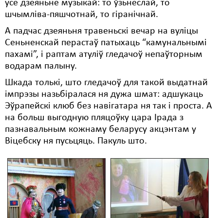
усё дзеяньне музыкай: то ўзьнёслай, то
шчымліва-пяшчотнай, то гіранічнай.
А падчас дзеяньня травеньскі вечар на вуліцы
Сеньненскай перастаў патыхаць “камунальнымі
пахамі”, і раптам атуліў гледачоў непаўторным
водарам палыну.
Шкада толькі, што гледачоў для такой выдатнай
імпрэзы назьбіралася ня дужа шмат: адшукаць
Эўрапейскі клюб без навігатара ня так і проста. А
на больш выгодную пляцоўку цара Ірада з
пазнавальным кожнаму беларусу акцэнтам у
Віцебску ня пусьцяць. Пакуль што.