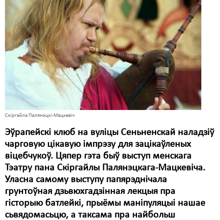
Карная псыхіятрыя
КПЧ ААН
Культурныя правы
ЛПП
Мігранты
Мірныя сходы
Скіргайла Палянэцкі-Мацкевіч
Палітвязьні
Эўрапейскі клюб на вуліцы Сеньненскай наладзіў
Праваабаронцы
чарговую цікавую імпрэзу для зацікаўленых
віцебчукоў. Цяпер гэта быў выступ менскага
Правы дзіцяці
Тэатру пана Скіргайлы Палянэцкага-Мацкевіча.
Пэнітэнцыярная сыстэма
Уласна самому выступу папярэднічала
грунтоўная дзьвюхгадзінная лекцыя пра
Распальваньне варожасьці
гісторыю батлейкі, прыёмы маніпуляцыі нашае
сьвядомасьцю, а таксама пра найбольш
Рознае