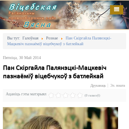
Віцебская
Рэгіянальны
праваабарончы сайт
Вясна
Галоўная
Выданьні
Адміністрацыйны перасьлед
Вы тут:
Галоўная
Рознае
Пан Скіргайла Палянэцкі-
Мацкевіч пазнаёміў віцебчукоў з батлейкай
Відэа
Акцыі
Пятніца, 30 Май 2014
Кантакт
Безбар'ернае асяродзьдзе
Пан Скіргайла Палянэцкі-Мацкевіч
Пра нас
Выбары
пазнаёміў віцебчукоў з батлейкай
RSS
Грамадзянскія ініцыятывы
Друкаваць
Эл. пошта
Ацаніць гэты матэрыял
Дзяржава
(0 галасоў)
Дыскрымінацыя
Затрыманьні