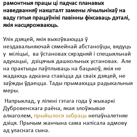
рамонтныя працы ці падчас планавых
наведванняў накшталт замены лічыльнікаў на
Свабода слова
ваду гэтыя працаўнікі павінны фіксаваць дэталі,
Свабода сумленьня
якія насцярожваюць.
Суд
Улік дзяцей, якія выхоўваюцца ў
нездавальняючай сямейнай абстаноўцы, вядуць
Сьмяротнае пакараньне
у міліцыі, ва ўстановах сярэдняй і спецыяльнай
Экалёгія
адукацыі, дзіцячых дашкольных установах. Але
на практыцы паўплываць на бацькоў, якія не
Правы працоўных
жадаюць адказна ставіцца да сваіх дзяцей, не
заўжды ўдаецца. Тады прымаюцца радыкальныя
Сацыяльныя правы
меры.
Напрыклад, у ліпені гэтага года ў жыхаркі
Дубровенскага раёна, якая злоўжывае
алкаголем,
прыйшлося забраць
непаўналетняе
дзіця. Прычым жанчына сама напісала адмову
ад уласнага сына.