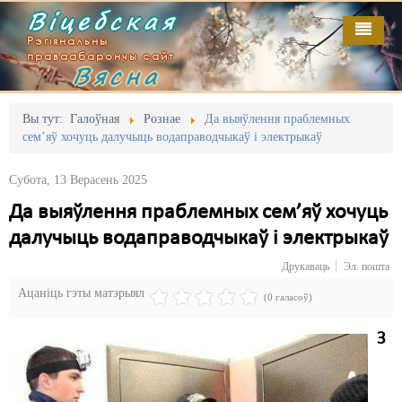
Віцебская
Рэгіянальны
праваабарончы сайт
Вясна
Галоўная
Выданьні
Адміністрацыйны перасьлед
Вы тут:
Галоўная
Рознае
Да выяўлення праблемных
сем’яў хочуць далучыць водаправодчыкаў і электрыкаў
Відэа
Акцыі
Субота, 13 Верасень 2025
Кантакт
Безбар'ернае асяродзьдзе
Да выяўлення праблемных сем’яў хочуць
Пра нас
Выбары
далучыць водаправодчыкаў і электрыкаў
RSS
Грамадзянскія ініцыятывы
Друкаваць
Эл. пошта
Ацаніць гэты матэрыял
Дзяржава
(0 галасоў)
Дыскрымінацыя
З
Затрыманьні