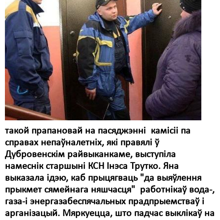
Карная псыхіятрыя
КПЧ ААН
Культурныя правы
ЛПП
Мігранты
Мірныя сходы
Палітвязьні
такой прапановай на пасяджэнні камісіі па
Праваабаронцы
справах непаўналетніх, які правялі ў
Дубровенскім райвыканкаме, выступіла
Правы дзіцяці
намеснік старшыні КСН Інэса Трутко. Яна
выказала ідэю, каб прыцягваць "да выяўлення
Пэнітэнцыярная сыстэма
прыкмет сямейнага няшчасця" работнікаў вода-,
Распальваньне варожасьці
газа-і энергазабеспячальных прадпрыемстваў і
арганізацый. Мяркуецца, што падчас выклікаў на
Рознае