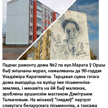
Карная псыхіятрыя
КПЧ ААН
Культурныя правы
ЛПП
Мігранты
Мірныя сходы
Палітвязьні
Падчас рамонту дома №2 па вул.Марата ў Оршы
Праваабаронцы
быў знішчаны мурал, намаляваны да 90-годдзя
Уладзіміра Караткевіча. Тарцавая сцяна гэтага
Правы дзіцяці
дома выходзіць на вуліцу імя пісьменніка-
Пэнітэнцыярная сыстэма
земляка, і менавіта на ёй быў малюнак,
зроблены аршанскім мастаком Дзмітрыем
Распальваньне варожасьці
Талкачовым. На мінакоў “глядзеў” партрэт
славутага беларускага пісьменніка, а таксама
Рознае