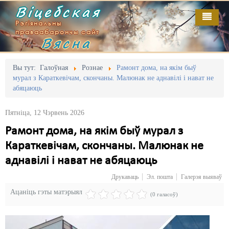
Віцебская
Рэгіянальны
праваабарончы сайт
Вясна
Галоўная
Выданьні
Адміністрацыйны перасьлед
Вы тут:
Галоўная
Рознае
Рамонт дома, на якім быў
мурал з Караткевічам, скончаны. Малюнак не аднавілі і нават не
Відэа
Акцыі
абяцаюць
Кантакт
Безбар'ернае асяродзьдзе
Пятніца, 12 Чэрвень 2026
Пра нас
Выбары
Рамонт дома, на якім быў мурал з
Караткевічам, скончаны. Малюнак не
RSS
Грамадзянскія ініцыятывы
аднавілі і нават не абяцаюць
Дзяржава
Друкаваць
Эл. пошта
Галерэя выяваў
Дыскрымінацыя
Ацаніць гэты матэрыял
(0 галасоў)
Затрыманьні