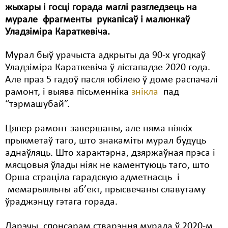
жыхары і госці горада маглі разгледзець на
Свабода слова
мурале фрагменты рукапісаў і малюнкаў
Уладзіміра Караткевіча.
Свабода сумленьня
Мурал быў урачыста адкрыты да 90-х угодкаў
Суд
Уладзіміра Караткевіча ў лістападзе 2020 года.
Сьмяротнае пакараньне
Але праз 5 гадоў пасля юбілею ў доме распачалі
рамонт, і выява пісьменніка
знікла
пад
Экалёгія
“тэрмашубай”.
Правы працоўных
Цяпер рамонт завершаны, але няма ніякіх
Сацыяльныя правы
прыкметаў таго, што знакаміты мурал будуць
аднаўляць. Што характэрна, дзяржаўная прэса і
мясцовыя ўлады ніяк не каментуюць таго, што
Орша страціла гарадскую адметнасць і
мемарыяльны аб’ект, прысвечаны славутаму
ўраджэнцу гэтага горада.
Дарэчы, спонсарам стварэння мурала ў 2020-м