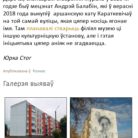
годзе быў мецэнат Андрэй Балабін, які ў верасні
2018 года выкупіў аршанскую хату Караткевічаў
на той самай вуліцы, якая цяпер носіць ягонае
імя. Там
планавалі стварыць
філіял музею ці
іншую культурніцкую ўстанову, але і гэтая
ініцыятыва цяпер аніяк не згадваецца.
Юрка Стог
Апублікавана ў
Рознае
Галерэя выяваў