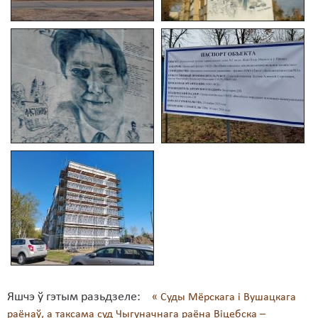
Яшчэ ў гэтым разьдзеле:
« Суды Мёрскага і Вушацкага
раёнаў, а таксама суд Чыгуначнага раёна Віцебска –