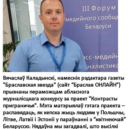
Карная псыхіятрыя
КПЧ ААН
Культурныя правы
ЛПП
Мігранты
Мірныя сходы
Палітвязьні
Вячаслаў Каладынскі, намеснік рэдактара газеты
Праваабаронцы
"Браславская звезда" (сайт “Браслав ОНЛАЙН”)
прызнаны пераможцам абласнога
Правы дзіцяці
журналісцкага конкурсу за праект "Контрасты
Пэнітэнцыярная сыстэма
приграничья". Мэта матэрыялаў гэтага праекта –
распавядаць, як кепска жыць людзям у Польшчы,
Распальваньне варожасьці
Літве, Латвіі і Эстоніі у параўнанні з “квітнеючай”
Беларуссю. Нядаўна мы загадвалі, што высілкі
Рознае