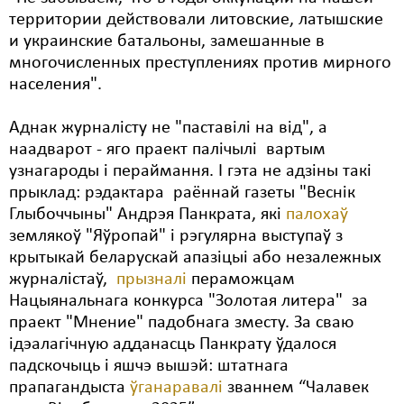
территории действовали литовские, латышские
и украинские батальоны, замешанные в
многочисленных преступлениях против мирного
населения".
Аднак журналісту не "паставілі на від", а
наадварот - яго праект палічылі вартым
узнагароды і пераймання. І гэта не адзіны такі
прыклад: рэдактара раённай газеты "Веснік
Глыбоччыны" Андрэя Панкрата, які
палохаў
землякоў "Яўропай" і рэгулярна выступаў з
крытыкай беларускай апазіцыі або незалежных
журналістаў,
прызналі
пераможцам
Нацыянальнага конкурса "Золотая литера" за
праект "Мнение" падобнага зместу. За сваю
ідэалагічную адданасць Панкрату ўдалося
падскочыць і яшчэ вышэй: штатнага
прапагандыста
ўганаравалі
званнем “Чалавек