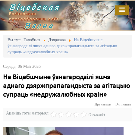
Віцебская
Рэгіянальны
праваабарончы сайт
Вясна
Галоўная
Выданьні
Адміністрацыйны перасьлед
Вы тут:
Галоўная
Дзяржава
На Віцебшчыне
ўзнагародзілі яшчэ аднаго дзяржпрапагандыста за агітацыю
Відэа
Акцыі
супраць «недружалюбных краін»
Кантакт
Безбар'ернае асяродзьдзе
Серада, 06 Май 2026
Пра нас
Выбары
На Віцебшчыне ўзнагародзілі яшчэ
аднаго дзяржпрапагандыста за агітацыю
RSS
Грамадзянскія ініцыятывы
супраць «недружалюбных краін»
Дзяржава
Друкаваць
Эл. пошта
Дыскрымінацыя
Ацаніць гэты матэрыял
(0 галасоў)
Затрыманьні