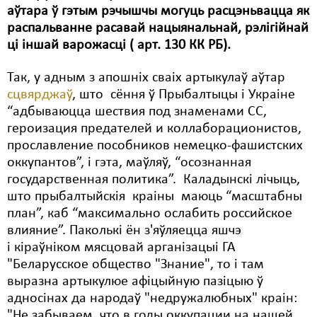
аўтара ў гэтым рэчышчы могуць расцэньвацца як
Свабода слова
распальванне расавай нацыянальнай, рэлігійнай
ці іншай варожасці ( арт. 130 КК РБ).
Свабода сумленьня
Так, у адным з апошніх сваіх артыкулаў аўтар
Суд
сцвярджаў
, што сёння ў Прыбалтыцы і Украіне
Сьмяротнае пакараньне
“адбываюцца шествия под знаменами СС,
героизация предателей и коллаборационистов,
Экалёгія
прославление пособников немецко-фашистских
оккупантов”, і гэта, маўляў, “осознанная
Правы працоўных
государственная политика”. Каладынскі лічыць,
Сацыяльныя правы
што прыбалтыйскія краіны маюць “масштабны
план”, каб “максимально ослабить российское
влияние”. Паколькі ён з'яўляецца яшчэ
і кіраўніком мясцовай арганізацыі ГА
"Беларусское общество "Знание", то і там
выразна артыкулюе афіцыйную пазіцыю ў
адносінах да народаў "недружалюбных" краін:
"Не забываем, что в годы оккупации на нашей