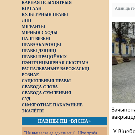
КАРНАЯ ПСЫХІЯТРЫЯ
Ацаніць г
КПЧ ААН
КУЛЬТУРНЫЯ ПРАВЫ
ЛПП
МІГРАНТЫ
МІРНЫЯ СХОДЫ
ПАЛІТВЯЗЬНІ
ПРАВААБАРОНЦЫ
ПРАВЫ ДЗІЦЯЦІ
ПРАВЫ ПРАЦОЎНЫХ
ПЭНІТЭНЦЫЯРНАЯ СЫСТЭМА
РАСПАЛЬВАНЬНЕ ВАРОЖАСЬЦІ
РОЗНАЕ
САЦЫЯЛЬНЫЯ ПРАВЫ
СВАБОДА СЛОВА
СВАБОДА СУМЛЕНЬНЯ
СУД
СЬМЯРОТНАЕ ПАКАРАНЬНЕ
Зачынена
ЭКАЛЁГІЯ
закрыцця
НАВІНЫ ПЦ «ВЯСНА»
У Віцебс
"Не вызваляе ад адказнасці". Што трэба