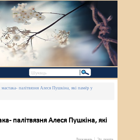
 мастака- палітвязня Алеся Пушкіна, які памёр у
ка- палітвязня Алеся Пушкіна, які
Друкаваць
Эл. пошта