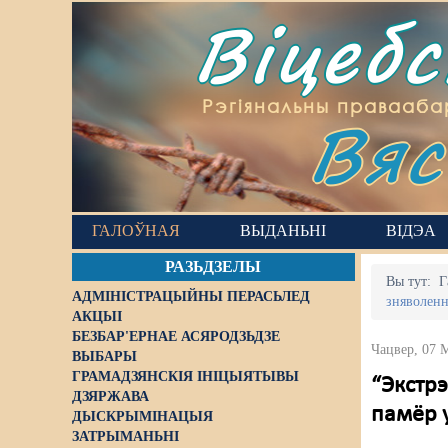
Віцеб
Вяс
Рэгіянальны правааба
ГАЛОЎНАЯ
ВЫДАНЬНІ
ВІДЭА
РАЗЬДЗЕЛЫ
Вы тут:
Г
АДМІНІСТРАЦЫЙНЫ ПЕРАСЬЛЕД
зняволенн
АКЦЫІ
БЕЗБАР'ЕРНАЕ АСЯРОДЗЬДЗЕ
Чацвер, 07 
ВЫБАРЫ
ГРАМАДЗЯНСКІЯ ІНІЦЫЯТЫВЫ
“Экстрэ
ДЗЯРЖАВА
памёр 
ДЫСКРЫМІНАЦЫЯ
ЗАТРЫМАНЬНІ