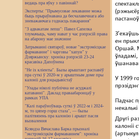
ведаць пра яўку з павіннай?
спектакл
(рэжысёр
Эксперты: "Прымусовае лекаванне можа
быць прыраўнавана да бесчалавечнага або
пастаноў
зневажаючага годнасць пакарання"
"З адвакатам лепш": Павел Сапелка
З’ехаўшы
тлумачыць, чаму нават у час рэпрэсій права
на абарону мае значэнне
ен прык
Затрыманні святароў, новае "экстрэмісцкае
Оршай. М
фармаванне" і чарговы "хапун" у
ўладамі,
Дзяржынску: хроніка рэпрэсій 23-24
красавіка Дапоўнена
ўшанавац
"Не іх кліенты". Былы арыштант распавёў
пра суткі ў 2020-м у арыштным доме пры
У 1999 г
калоніі для рэцыдывістаў
прэзідэн
"Улады ніколі публічна не асуджалі
катаванні". Даклад праваабаронцаў у
рамках УПА
Падчас п
"Калі параўноўваць суткі ў 2022-м і 2024-
некалькі
м, то цяпер горш стала", — былы
палітвязень пра калонію і арышт пасля
Другі ра
вызвалення
калоніі 
Ксяндза Вячаслава Барка прызналі
(артыкул
"экстрэмісцкім фармаваннем": хроніка
рэпрэсій 16-17 красавіка