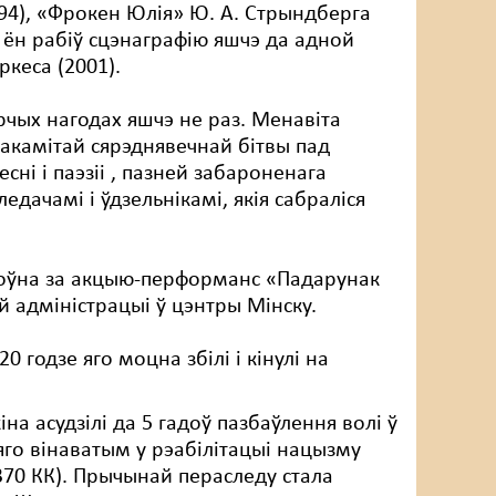
994), «Фрокен Юлія» Ю. А. Стрындберга
а ён рабіў сцэнаграфію яшчэ да адной
ркеса (2001).
рчых нагодах яшчэ не раз. Менавіта
накамітай сярэднявечнай бітвы пад
сні і паэзіі , пазней забароненага
едачамі і ўдзельнікамі, якія сабраліся
 ўмоўна за акцыю-перформанс «Падарунак
ай адміністрацыі ў цэнтры Мінску.
 годзе яго моцна збілі і кінулі на
а асудзілі да 5 гадоў пазбаўлення волі ў
 яго вінаватым у рэабілітацыі нацызму
 370 КК). Прычынай пераследу стала