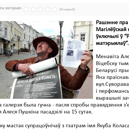
эты матэрыял
(0 галасоў)
Рашэнне пра 
Магілёўскай 
ўключылі ў “Р
матэрыялаў”.
Менавіта Але
Віцебску тым
Беларусі пры
Яна праіснав
вул.Суворава,
і перфомансы
вырашылі зач
 галерэя была гучна - пасля спробы правядзення з'е
 Алеся Пушкіна пасадзілі на 15 сутак.
ку мастак супрацоўнічаў з тэатрам імя Якуба Кола