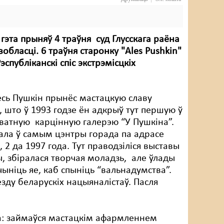
гэта прыняў 4 траўня суд Глусскага раёна
вобласці. 6 траўня старонку "Ales Pushkin"
эспубліканскі спіс экстрэмісцкіх
сь Пушкін прынёс мастацкую славу
, што ў 1993 годзе ён адкрыў тут першую ў
ватную карцінную галерэю “У Пушкіна”.
ала ў самым цэнтры горада па адрасе
 2 да 1997 года. Тут праводзіліся выставы
, збіралася творчая моладзь, але ўлады
ыніць яе, каб спыніць “вальнадумства”.
зду беларускіх нацыяналістаў. Пасля
са: займаўся мастацкім афармленнем