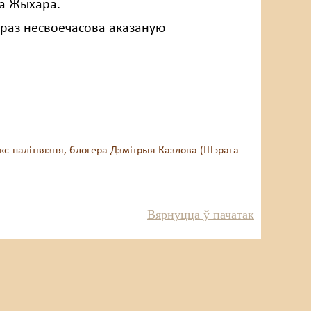
на Жыхара.
праз несвоечасова аказаную
кс-палітвязня, блогера Дзмітрыя Казлова (Шэрага
Вярнуцца ў пачатак