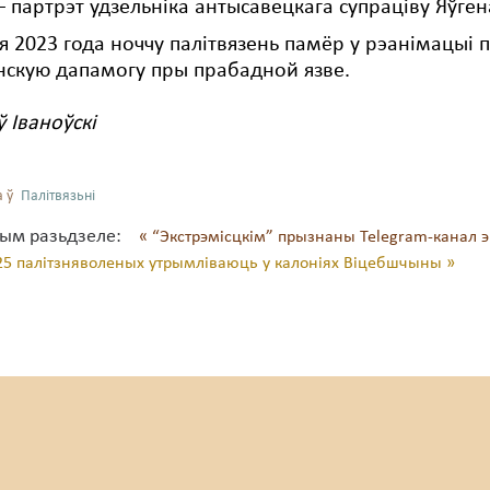
– партрэт удзельніка антысавецкага супраціву Яўге
я 2023 года ноччу палітвязень памёр у рэанімацыі 
скую дапамогу пры прабадной язве.
ў Іваноўскі
 ў
Палітвязьні
тым разьдзеле:
« “Экстрэмісцкім” прызнаны Telegram-канал э
25 палітзняволеных утрымліваюць у калоніях Віцебшчыны »