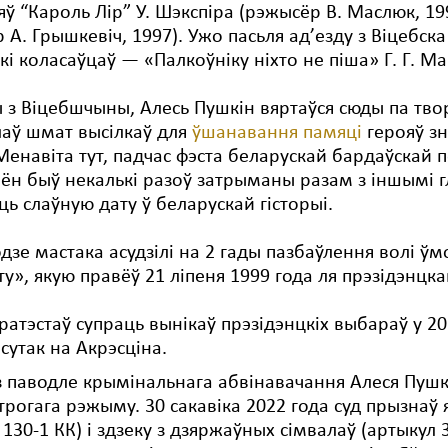
яў “Кароль Лір” У. Шэкспіра (рэжысёр В. Маслюк, 1
 А. Грышкевіч, 1997). Ужо пасьля ад’езду з Віцебск
кі коласаўцаў — «Палкоўніку ніхто не піша» Г. Г. Ма
 з Віцебшчыны, Алесь Пушкін вяртаўся сюды па тво
лаў шмат высілкаў для
ўшанавання памяці
герояў з
енавіта тут, падчас фэста беларускай бардаўскай пе
 ён быў некалькі разоў затрыманы разам з іншымі гл
ь слаўную дату ў беларускай гісторыі.
одзе мастака асудзілі на 2 гады пазбаўлення волі
ту», якую правёў 21 ліпеня 1999 года ля прэзідэнцк
ратэстаў супраць вынікаў прэзідэнцкіх выбараў у 2020
 сутак на Акрэсціна.
з паводле крымінальнага абвінавачання Алеся Пушкін
строгага рэжыму. 30 сакавіка 2022 года суд прызнаў
 130-1 КК) і здзеку з дзяржаўных сімвалаў (артыкул