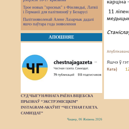
карціна 
Трое новых "хросных" з Фінляндыі, Латвіі
11 ліпен
і Германіі для палітвязняў у Беларусі
медыцын
Палітзняволенай Алене Лазарчык дадалі
яшчэ паўтара года зняволення
Станісла
АПОШНЯЕ
Апублікавана
Яшчэ ў гэ
Ката)
1
СУД ЧЫГУНАЧНАГА РАЁНА ВІЦЕБСКА
ПРЫЗНАЎ “ЭКСТРЭМІСЦКІМ”
INSTAGRAM-АКАЎНТ “ЧЕСТНАЯ ГАЗЕТА.
САМИЗДАТ”
Чацвер, 06 Жнівень 2026