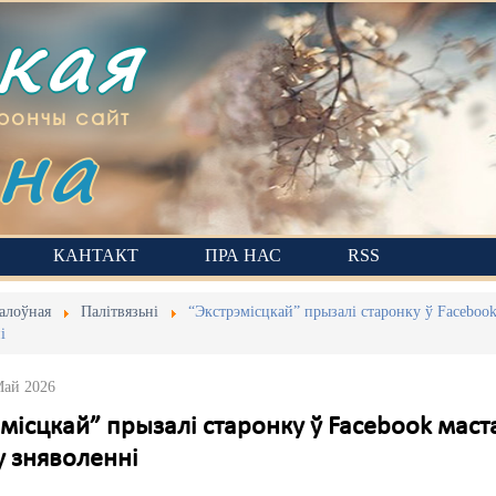
ская
на
рончы сайт
КАНТАКТ
ПРА НАС
RSS
алоўная
Палітвязьні
“Экстрэмісцкай” прызалі старонку ў Facebook
і
Май 2026
місцкай” прызалі старонку ў Facebook маста
у зняволенні