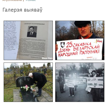
Апублікавана ў
Рознае
Галерэя выяваў