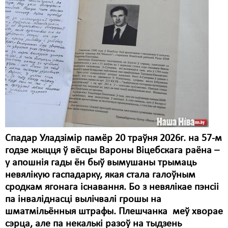
Карная псыхіятрыя
КПЧ ААН
Культурныя правы
ЛПП
Мігранты
Мірныя сходы
Палітвязьні
Спадар Уладзімір памёр 20 траўня 2026г. на 57-м
Праваабаронцы
годзе жыцця ў вёсцы Вароны Віцебскага раёна –
у апошнія гады ён быў вымушаны трымаць
Правы дзіцяці
невялікую гаспадарку, якая стала галоўным
Пэнітэнцыярная сыстэма
сродкам ягонага існавання. Бо з невялікае пэнсіі
па інваліднасці вылічвалі грошы на
Распальваньне варожасьці
шматмільённыя штрафы. Плешчанка меў хворае
сэрца, але па некалькі разоў на тыдзень
Рознае