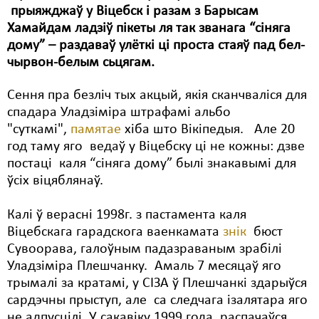
прыяжджаў у Віцебск і разам з Барысам
Свабода слова
Хамайдам ладзіў пікеты ля так званага “сіняга
дому” – раздаваў улёткі ці проста стаяў пад бел-
Свабода сумленьня
чырвон-белым сьцягам.
Суд
Сення пра безліч тых акцый, якія сканчваліся для
Сьмяротнае пакараньне
спадара Уладзіміра штрафамі альбо
"суткамі",
памятае
хіба што Вікіпедыя. Але 20
Экалёгія
год таму яго ведаў у Віцебску ці не кожны: дзве
постаці каля “сіняга дому” былі знакавымі для
Правы працоўных
ўсіх віцяблянаў.
Сацыяльныя правы
Калі ў верасні 1998г. з пастамента каля
Віцебскага гарадскога ваенкамата
знік
бюст
Сувоорава, галоўным падазраваным зрабілі
Уладзіміра Плешчанку. Амаль 7 месяцаў яго
трымалі за кратамі, у СІЗА ў Плешчанкі здарыўся
сардэчны прыступ, але са следчага ізалятара яго
не адпусцілі. У сакавіку 1999 года распачаўся