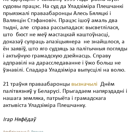
судовы працэс. На суд да Уладзіміра Плешчанкі
прыязжалі праваабаронцы Алесь Бяляцкі і
Валянцін Стэфановіч. Працэс ішоў амаль два
тыдні, але справа рассыпадася: высветлілася,
што бюст не меў мастацкай каштоўнасці,
доказаў супраць апазіцыянера не знайшлося, а
ён заявіў, што яго судзяць за палітычныя погляды
і актыўную грамадскую дзейнасць. Справу
адправілі на дарасследаванне і ўжо больш не
ўзнавілі. Спадара Уладзіміра выпусцілі на волю.
21 траўня праваабаронцы
вызначылі
Днём
палітвязняў у Беларусі. Прыгадаем напярэдадні і
нашага земляка, патрыёта і грамадскага
актывіста Уладзіміра Плешчанку.
Ігар Няфёдаў