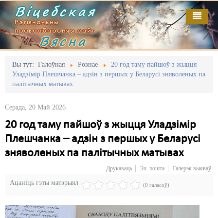
Віцебская
Рэгіянальны
праваабарончы сайт
Вясна
Галоўная
Выданьні
Адміністрацыйны перасьлед
Вы тут:
Галоўная
Рознае
20 год таму пайшоў з жыцця
Уладзімір Плешчанка – адзін з першых у Беларусі зняволеных па
Відэа
Акцыі
палітычных матывах
Кантакт
Безбар'ернае асяродзьдзе
Серада, 20 Май 2026
Пра нас
Выбары
20 год таму пайшоў з жыцця Уладзімір
Плешчанка – адзін з першых у Беларусі
RSS
Грамадзянскія ініцыятывы
зняволеных па палітычных матывах
Дзяржава
Друкаваць
Эл. пошта
Галерэя выяваў
Дыскрымінацыя
Ацаніць гэты матэрыял
(0 галасоў)
Затрыманьні