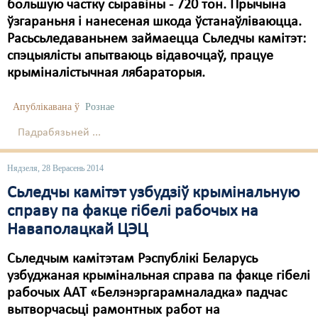
Карная псыхіятрыя
большую частку сыравіны - 720 тон. Прычына
ўзгараньня і нанесеная шкода ўстанаўліваюцца.
КПЧ ААН
Расьсьледаваньнем займаецца Сьледчы камітэт:
спэцыялісты апытваюць відавочцаў, працуе
Культурныя правы
крыміналістычная лябараторыя.
ЛПП
Апублікавана ў
Рознае
Мігранты
Падрабязьней ...
Мірныя сходы
Нядзеля, 28 Верасень 2014
Палітвязьні
Сьледчы камітэт узбудзіў крымінальную
Праваабаронцы
справу па факце гібелі рабочых на
Наваполацкай ЦЭЦ
Правы дзіцяці
Пэнітэнцыярная сыстэма
Сьледчым камітэтам Рэспублікі Беларусь
узбуджаная крымінальная справа па факце гібелі
Распальваньне варожасьці
рабочых ААТ «Белэнэргарамналадка» падчас
вытворчасьці рамонтных работ на
Рознае