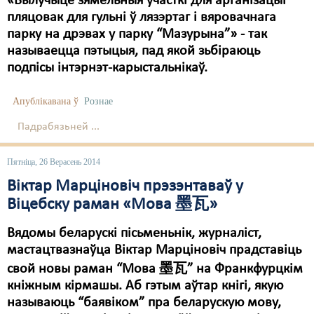
«Вылучыце зямельныя ўчасткі для арганізацыі
пляцовак для гульні ў лязэртаг і вяровачнага
парку на дрэвах у парку “Мазурына”» - так
называецца пэтыцыя, пад якой зьбіраюць
подпісы інтэрнэт-карыстальнікаў.
Апублікавана ў
Рознае
Падрабязьней ...
Пятніца, 26 Верасень 2014
Віктар Марціновіч прэзэнтаваў у
Віцебску раман «Мова 墨瓦»
Вядомы беларускі пісьменьнік, журналіст,
мастацтвазнаўца Віктар Марціновіч прадставіць
свой новы раман “Мова 墨瓦” на Франкфурцкім
кніжным кірмашы. Аб гэтым аўтар кнігі, якую
называюць “баявіком” пра беларускую мову,