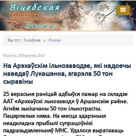
Віцебская
Рэгіянальны
праваабарончы сайт
Вясна
Галоўная
Выданьні
Адміністрацыйны перасьлед
Вы тут:
Галоўная
Рознае
Відэа
Акцыі
Нядзеля, 28 Верасень 2014
Кантакт
Безбар'ернае асяродзьдзе
На Арэхаўскім ільнозаводзе, які надоечы
наведаў Лукашэнка, згарэла 50 тон
Пра нас
Выбары
сыравіны
RSS
Грамадзянскія ініцыятывы
25 верасьня раніцай адбыўся пажар на складзе
Дзяржава
ААТ «Арэхаўскі льнозавод» ў Аршанскім раёне.
Агнём зьнішчаны 50 тон ільнотрасты.
Дыскрымінацыя
Пацярпелых няма. На месца здарэньня
неадкладна прыбылі супрацоўнікі
Затрыманьні
падразьдзяленьняў МНС. Удалося выратаваць