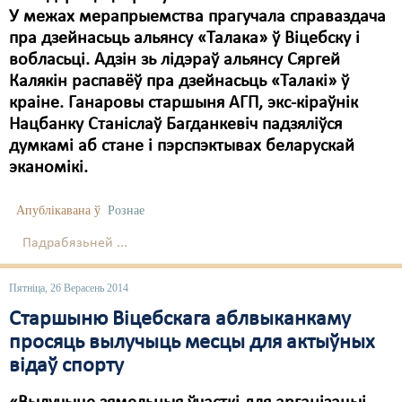
У межах мерапрыемства прагучала справаздача
пра дзейнасьць альянсу «Талака» ў Віцебску і
вобласьці. Адзін зь лідэраў альянсу Сяргей
Калякін распавёў пра дзейнасьць «Талакі» ў
краіне. Ганаровы старшыня АГП, экс-кіраўнік
Нацбанку Станіслаў Багданкевіч падзяліўся
думкамі аб стане і пэрспэктывах беларускай
эканомікі.
Апублікавана ў
Рознае
Падрабязьней ...
Пятніца, 26 Верасень 2014
Старшыню Віцебскага аблвыканкаму
просяць вылучыць месцы для актыўных
відаў спорту