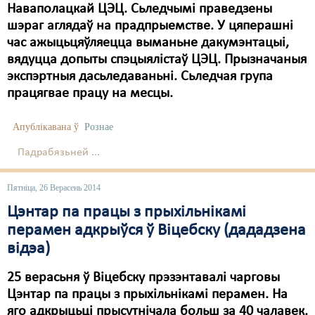
Наваполацкай ЦЭЦ. Сьледчымі праведзены
Свабода слова
шэраг аглядаў на прадпрыемстве. У цяперашні
час ажыцьцяўляецца выманьне дакумэнтацыі,
Свабода сумленьня
вядуцца допыты спэцыялістаў ЦЭЦ. Прызначаныя
экспэртныя дасьледаваньні. Сьледчая група
Суд
працягвае працу на месцы.
Сьмяротнае пакараньне
Апублікавана ў
Рознае
Экалёгія
Падрабязьней ...
Правы працоўных
Пятніца, 26 Верасень 2014
Сацыяльныя правы
Цэнтар па працы з прыхільнікамі
перамен адкрыўся ў Віцебску (дададзена
відэа)
25 верасьня ў Віцебску прэзэнтавалі чарговы
Цэнтар па працы з прыхільнікамі перамен. На
яго адкрыцьці прысутнічала больш за 40 чалавек.