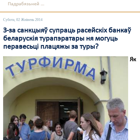
Падрабязьней ...
Свабода слова
Субота, 02 Жнівень 2014
Свабода сумленьня
З-за санкцыяў супраць расейскіх банкаў
Суд
беларускія турапэратары ня могуць
перавесьці плацяжы за туры?
Сьмяротнае пакараньне
Як
Экалёгія
Правы працоўных
Сацыяльныя правы