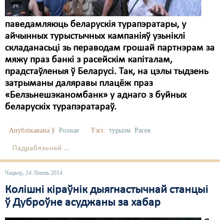
паведамляюць беларускія турапэратары, у
айчынных турыстычных кампаніяў узьніклі
складанасьці зь пераводам грошай партнэрам за
мяжу праз банкі з расейскім капіталам,
прадстаўленыя ў Беларусі. Так, на цэлы тыдзень
затрыманы даляравы плацёж праз
«Белзьнешэканомбанк» у аднаго з буйных
беларускіх турапэратараў.
Апублікавана ў
Рознае
Тэгі:
турызм
Расея
Падрабязьней ...
Чацвер, 24 Ліпень 2014
Колішні кіраўнік дыягнастычнай станцыі
ў Дуброўне асуджаны за хабар