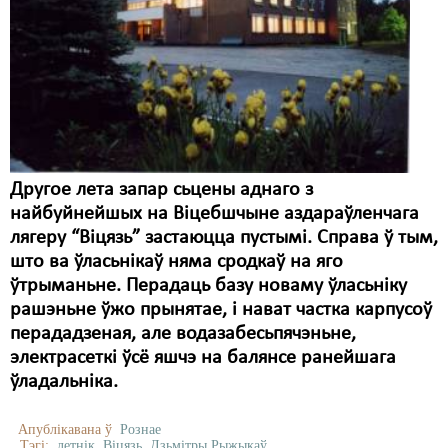
Другое лета запар сьцены аднаго з
найбуйнейшых на Віцебшчыне аздараўленчага
лягеру “Віцязь” застаюцца пустымі. Справа ў тым,
што ва ўласьнікаў няма сродкаў на яго
ўтрыманьне. Перадаць базу новаму ўласьніку
рашэньне ўжо прынятае, і нават частка карпусоў
перададзеная, але водазабесьпячэньне,
электрасеткі ўсё яшчэ на балянсе ранейшага
ўладальніка.
Апублікавана ў
Рознае
Тэгі:
летнік
Віцязь
Дзьмітры Рыжыкаў