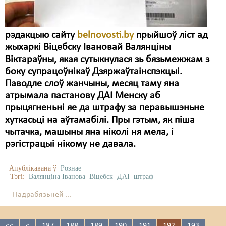
рэдакцыю сайту
belnovosti.by
прыйшоў ліст ад
жыхаркі Віцебску Івановай Валянціны
Віктараўны, якая сутыкнулася зь бязьмежжам з
боку супрацоўнікаў Дзяржаўтаінспэкцыі.
Паводле слоў жанчыны, месяц таму яна
атрымала пастанову ДАІ Менску аб
прыцягненьні яе да штрафу за перавышэньне
хуткасьці на аўтамабілі. Пры гэтым, як піша
чытачка, машыны яна ніколі ня мела, і
рэгістрацыі нікому не давала.
Апублікавана ў
Рознае
Тэгі:
Валянціна Іванова
Віцебск
ДАІ
штраф
Падрабязьней ...