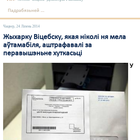
Падрабязьней ...
Чацвер, 24 Ліпень 2014
Жыхарку Віцебску, якая ніколі ня мела
аўтамабіля, аштрафавалі за
перавышэньне хуткасьці
У