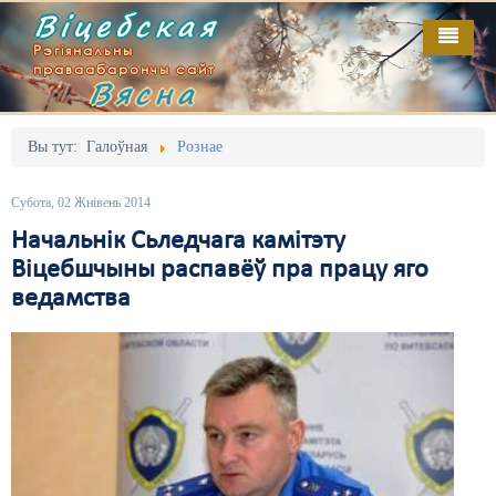
Віцебская
Рэгіянальны
праваабарончы сайт
Вясна
Галоўная
Выданьні
Адміністрацыйны перасьлед
Вы тут:
Галоўная
Рознае
Відэа
Акцыі
Субота, 02 Жнівень 2014
Кантакт
Безбар'ернае асяродзьдзе
Начальнік Сьледчага камітэту
Віцебшчыны распавёў пра працу яго
Пра нас
Выбары
ведамства
RSS
Грамадзянскія ініцыятывы
Дзяржава
Дыскрымінацыя
Затрыманьні