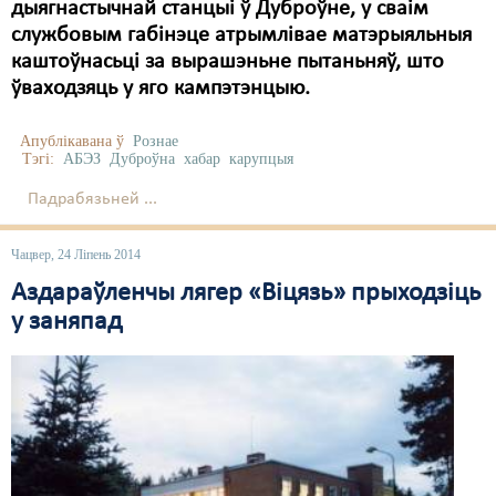
дыягнастычнай станцыі ў Дуброўне, у сваім
службовым габінэце атрымлівае матэрыяльныя
каштоўнасьці за вырашэньне пытаньняў, што
ўваходзяць у яго кампэтэнцыю.
Апублікавана ў
Рознае
Тэгі:
АБЭЗ
Дуброўна
хабар
карупцыя
Падрабязьней ...
Чацвер, 24 Ліпень 2014
Aздараўленчы лягер «Віцязь» прыходзіць
у заняпад