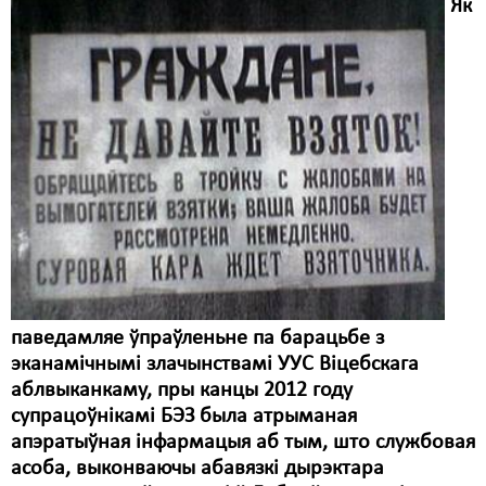
Як
паведамляе ўпраўленьне па барацьбе з
эканамічнымі злачынствамі УУС Віцебскага
аблвыканкаму, пры канцы 2012 году
супрацоўнікамі БЭЗ была атрыманая
апэратыўная інфармацыя аб тым, што службовая
асоба, выконваючы абавязкі дырэктара