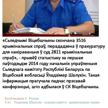
Карная псыхіятрыя
КПЧ ААН
Культурныя правы
ЛПП
Мігранты
«Сьледчымі Віцебшчыны скончана 3516
крымінальных спраў, перададзена ў пракуратуру
Мірныя сходы
для накіраваньня ў суд 2811 крымінальных
спраў», - прывёў статыстыку за першае
Палітвязьні
паўгодзьдзе 2014 году начальнік упраўленьня
Праваабаронцы
Сьледчага камітэту Рэспублікі Беларусь па
Віцебскай вобласьці Ўладзімер Шалухін. Такая
Правы дзіцяці
інфармацыя прагучала падчас прэсавай
канфэрэнцыі, што адбылася ў СК Віцебшчыны.
Пэнітэнцыярная сыстэма
Распальваньне варожасьці
Апублікавана ў
Рознае
Тэгі:
Уладзімер Шалухін
сьледчы камітэт
крымінальная справа
Рознае