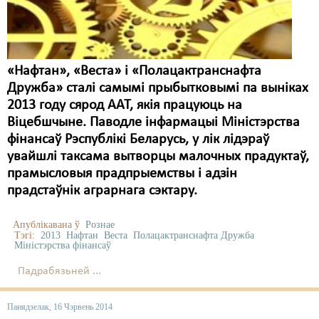
«Нафтан», «Веста» і «Полацактранснафта
Дружба» сталі самымі прыбытковымі па выніках
2013 году сярод ААТ, якія працуюць на
Віцебшчыне. Паводле інфармацыі Міністэрства
фінансаў Рэспублікі Беларусь, у лік лідэраў
увайшлі таксама вытворцы малочных прадуктаў,
прамысловыя прадпрыемствы і адзін
прадстаўнік аграрнага сэктару.
Апублікавана ў
Рознае
Тэгі:
2013
Нафтан
Веста
Полацактранснафта Дружба
Міністэрства фінансаў
Падрабязьней ...
Панядзелак, 16 Чэрвень 2014