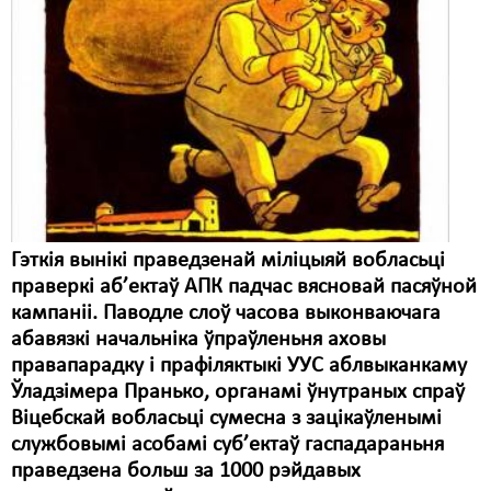
Гэткія вынікі праведзенай міліцыяй вобласьці
праверкі аб’ектаў АПК падчас вясновай пасяўной
кампаніі. Паводле слоў часова выконваючага
абавязкі начальніка ўпраўленьня аховы
правапарадку і прафіляктыкі УУС аблвыканкаму
Ўладзімера Пранько, органамі ўнутраных спраў
Віцебскай вобласьці сумесна з зацікаўленымі
службовымі асобамі суб’ектаў гаспадараньня
праведзена больш за 1000 рэйдавых