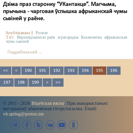
Дзіма праз старонку “УКантакце”. Магчыма,
прычына - чарговая ўспышка афрыканскай чумы
сьвіней у раёне.
Апублікавана ў
Рознае
Тэгі:
Верхнядзьвінскі раён
аграгарадок
Кахановічы
афрыканская
чума сьвіней
Падрабязьней ...
<<
<
190
191
192
193
194
195
196
197
198
199
>
>>
© 2011 - 2026
Віцебская вясна
. Пры выкарыстаньні
матэрыялаў абавязковая гіпэрспасылка. Email:
vit.spring@proton.me