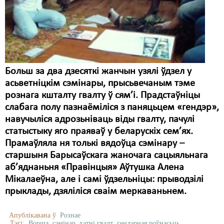
Карная псыхіятрыя
КПЧ ААН
Культурныя правы
ЛПП
Больш за два дзесяткі жанчын узялі ўдзел у
Мігранты
асьветніцкім сэмінары, прысьвечаным тэме
рознага кшталту гвалту ў сям’і. Прадстаўніцы
Мірныя сходы
слабага полу пазнаёміліся з паняцьцем «гендэр»,
навучыліся адрозьніваць віды гвалту, пачулі
Палітвязьні
статыстыку яго праяваў у беларускіх сем’ях.
Праваабаронцы
Прамаўляла ня толькі вядоўца сэмінару –
старшыня Барысаўскага жаночага сацыяльнага
Правы дзіцяці
аб’яднаньня «Правінцыя» Аўтушка Алена
Мікалаеўна, але і самі ўдзельніцы: прыводзілі
Пэнітэнцыярная сыстэма
прыклады, дзяліліся сваім меркаваньнем.
Распальваньне варожасьці
Апублікавана ў
Рознае
Рознае
Тэгі:
Ворша
сэмінар
хатні гвалт
гендэрная роўнасьць