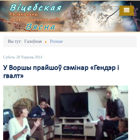
Віцебская
Рэгіянальны
праваабарончы сайт
Вясна
Галоўная
Выданьні
Адміністрацыйны перасьлед
Вы тут:
Галоўная
Рознае
Відэа
Акцыі
Субота, 28 Чэрвень 2014
Кантакт
Безбар'ернае асяродзьдзе
У Воршы прайшоў сэмінар «Гендэр і
гвалт»
Пра нас
Выбары
RSS
Грамадзянскія ініцыятывы
Дзяржава
Дыскрымінацыя
Затрыманьні