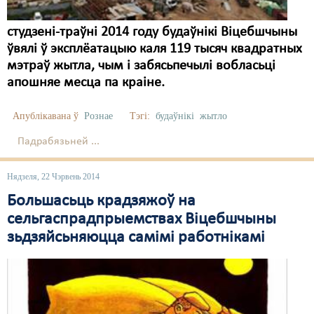
студзені-траўні 2014 году будаўнікі Віцебшчыны
ўвялі ў эксплёатацыю каля 119 тысяч квадратных
мэтраў жытла, чым і забясьпечылі вобласьці
апошняе месца па краіне.
Апублікавана ў
Рознае
Тэгі:
будаўнікі
жытло
Падрабязьней ...
Нядзеля, 22 Чэрвень 2014
Большасьць крадзяжоў на
сельгаспрадпрыемствах Віцебшчыны
зьдзяйсьняюцца самімі работнікамі