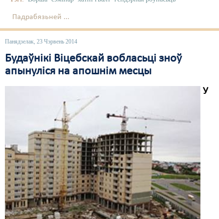
Свабода слова
Падрабязьней ...
Свабода сумленьня
Панядзелак, 23 Чэрвень 2014
Суд
Будаўнікі Віцебскай вобласьці зноў
апынуліся на апошнім месцы
Сьмяротнае пакараньне
У
Экалёгія
Правы працоўных
Сацыяльныя правы