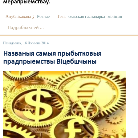
мерапрыемстваў.
Апублікавана ў
Рознае
Тэгі:
сельская гаспадарка
міліцыя
Падрабязьней ...
Панядзелак, 16 Чэрвень 2014
Названыя самыя прыбытковыя
прадпрыемствы Віцебшчыны