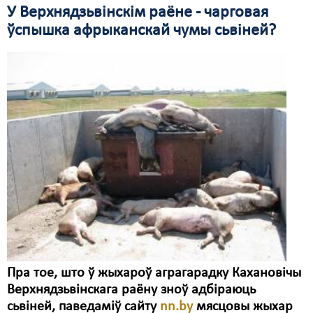
У Верхнядзьвінскім раёне - чарговая
ўспышка афрыканскай чумы сьвіней?
Пра тое, што ў жыхароў аграгарадку Кахановічы
Верхнядзьвінскага раёну зноў адбіраюць
сьвіней, паведаміў сайту
nn.by
мясцовы жыхар