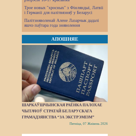
Трое новых "хросных" з Фінляндыі, Латвіі
і Германіі для палітвязняў у Беларусі
Палітзняволенай Алене Лазарчык дадалі
яшчэ паўтара года зняволення
АПОШНЯЕ
ШАРКАЎШЧЫНСКАЯ РАЁНКА ПАЛОХАЕ
ЧЫТАЧОЎ СТРАТАЙ БЕЛАРУСКАГА
ГРАМАДЗЯНСТВА “ЗА ЭКСТРЭМІЗМ”
Пятніца, 07 Жнівень 2026