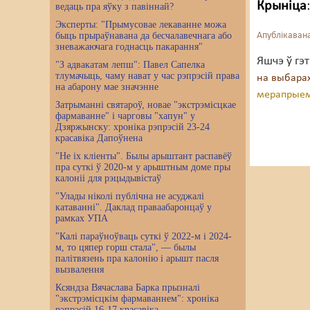
Крыніца
ведаць пра яўку з павіннай?
Эксперты: "Прымусовае лекаванне можа
быць прыраўнавана да бесчалавечнага або
Апублікавана
зневажаючага годнасць пакарання"
Яшчэ ў гэ
"З адвакатам лепш": Павел Сапелка
тлумачыць, чаму нават у час рэпрэсій права
на выбара
на абарону мае значэнне
мерапрыем
Затрыманні святароў, новае "экстрэмісцкае
фармаванне" і чарговы "хапун" у
Дзяржынску: хроніка рэпрэсій 23-24
красавіка Дапоўнена
"Не іх кліенты". Былы арыштант распавёў
пра суткі ў 2020-м у арыштным доме пры
калоніі для рэцыдывістаў
"Улады ніколі публічна не асуджалі
катаванні". Даклад праваабаронцаў у
рамках УПА
"Калі параўноўваць суткі ў 2022-м і 2024-
м, то цяпер горш стала", — былы
палітвязень пра калонію і арышт пасля
вызвалення
Ксяндза Вячаслава Барка прызналі
"экстрэмісцкім фармаваннем": хроніка
рэпрэсій 16-17 красавіка