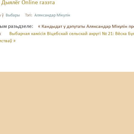
:
Дыялёг Online газэта
 ў
Выбары
Тэгі:
Аляксандар Мікулін
тым разьдзеле:
« Кандыдат у дэпутаты Аляксандар Мікулін пр
х
Выбарчая камісія Віцебскай сельскай акругі № 21: Вёска 
стваў »