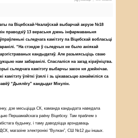
аты па Віцебскай-Чкалаўскай выбарчай акрузе №18
ін праводзіў 13 верасьня дзень інфармаваньня
 ўпраўленьні сьледчага камітэту па Віцебскай вобласьці
баранілі. “На стэндзе ў сьледчых не было аніякай
арэгістраваных кандыдатаў. Але разьмясьціць сваю
укцыю нам забаранілі. Спаслаліся на загад кіраўніцтва.
орыі сьледчага камітэту выбарчы закон ня дзейнічае.
і камітэту ўлёткі ўзялі і зь цікавасьцю азнаёміліся са
павёў “Дыялёгу” кандыдат Мікулін.
нку, дзе месьціцца СК, каманда кандыдата наведала
цыю Першамайскага раёну Віцебску. Там праблем з
бістага будынку, і таму даводзіцца арэндаваць
ДСК, магазіне электронікі “Вулкан”, СШ №12 ды іншых.