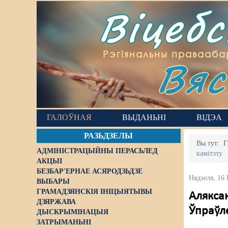
Віцеб
Вяс
Рэгіянальны правааба
ГАЛОЎНАЯ
ВЫДАНЬНІ
ВІДЭА
РАЗЬДЗЕЛЫ
Вы тут:
Г
АДМІНІСТРАЦЫЙНЫ ПЕРАСЬЛЕД
камітэту
АКЦЫІ
БЕЗБАР'ЕРНАЕ АСЯРОДЗЬДЗЕ
Нядзеля, 16
ВЫБАРЫ
ГРАМАДЗЯНСКІЯ ІНІЦЫЯТЫВЫ
Аляксан
ДЗЯРЖАВА
Ўпраўле
ДЫСКРЫМІНАЦЫЯ
ЗАТРЫМАНЬНІ