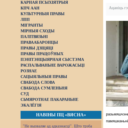
КАРНАЯ ПСЫХІЯТРЫЯ
Ацаніць г
КПЧ ААН
КУЛЬТУРНЫЯ ПРАВЫ
ЛПП
МІГРАНТЫ
МІРНЫЯ СХОДЫ
ПАЛІТВЯЗЬНІ
ПРАВААБАРОНЦЫ
ПРАВЫ ДЗІЦЯЦІ
ПРАВЫ ПРАЦОЎНЫХ
ПЭНІТЭНЦЫЯРНАЯ СЫСТЭМА
РАСПАЛЬВАНЬНЕ ВАРОЖАСЬЦІ
РОЗНАЕ
САЦЫЯЛЬНЫЯ ПРАВЫ
СВАБОДА СЛОВА
СВАБОДА СУМЛЕНЬНЯ
СУД
СЬМЯРОТНАЕ ПАКАРАНЬНЕ
ЭКАЛЁГІЯ
разьмяшчэнь
НАВІНЫ ПЦ «ВЯСНА»
памяшканьні
"Не вызваляе ад адказнасці". Што трэба