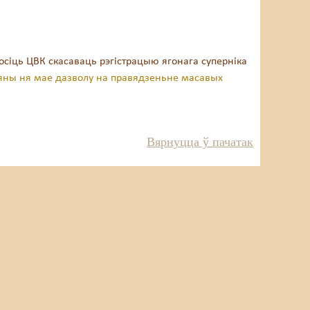
осіць ЦВК скасаваць рэгістрацыю ягонага суперніка
Буяны ня мае дазволу на правядзеньне масавых
Вярнуцца ў пачатак