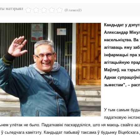
эты матэрыял
(0 галасоў)
Кандыдат у дэпут
Аляксандар Мікул
насельніцтва. Ва
агітаваць яму за
інфармацыі пра з
агітацыйную прад
Маўляў, на тэрыт
Аднак супрацоўнік
зьместам”, – рас
У тым самым буды
падатковую інспэк
нем улётак не было. Падаткавікі паскардзіліся, што ня маюць свайго аса
 ў сьледчага камітэту. Кандыдат пабываў таксама ў будынку Віцебскага 