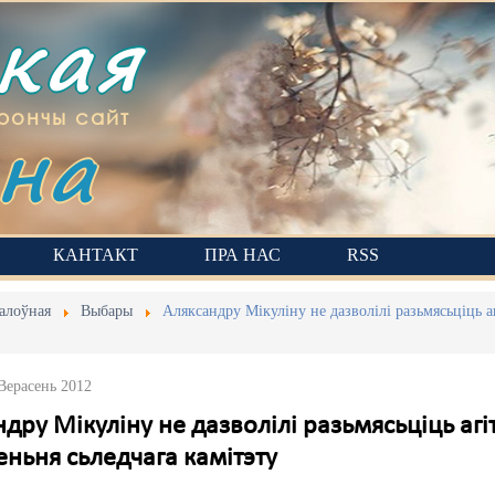
ская
на
рончы сайт
КАНТАКТ
ПРА НАС
RSS
алоўная
Выбары
Аляксандру Мікуліну не дазволілі разьмясьціць 
 Верасень 2012
дру Мікуліну не дазволілі разьмясьціць аг
ньня сьледчага камітэту