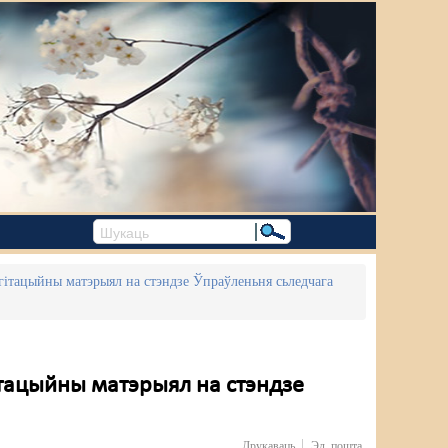
агітацыйны матэрыял на стэндзе Ўпраўленьня сьледчага
ітацыйны матэрыял на стэндзе
Друкаваць
Эл. пошта