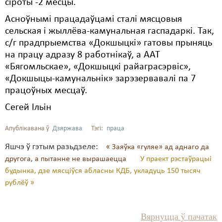
сіроты -2 месцы.
Асноўнымі працадаўцамі сталі мясцовыя
сельская і жыллёва-камунальная гаспадаркі. Так,
с/г прадпрыемства «Докшыцкі» гатовы прыняць
на працу адразу 8 работнікаў, а ААТ
«Бягомльскае», «Докшыцкі райаграсэрвіс»,
«Докшыцы-камунальнік» зарэзервавалі па 7
працоўных месцаў.
Сегей Ільін
Апублікавана ў
Дзяржава
Тэгі:
праца
Яшчэ ў гэтым разьдзеле:
« Заяўка «гуляе» ад аднаго да
другога, а пытанне не вырашаецца
У праект рэстаўрацыі
будынка, дзе мясціўся абласны КДБ, укладуць 150 тысяч
рублёў »
Вярнуцца ў пачатак