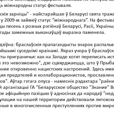
ь міжнародны статус фестываля.
скія зарніцы" - найстарэйшае ў Беларусі свята тр
., у 2009-м займеў статус “міжнароднага”. На фестыв
ы песень з розных рэгіёнаў Беларусі, Расіі, Украіны,
 гады замежных выканаўцаў выразна паменела.
е дзіўна: браслаўскія прапагандысты знарок распал
йшымі суседнімі краінамі. Якраз учора ў браслаў
ты приграничья: как на Западе хотят переписать 
 это невозможно", дзе сцвярджаецца, што ў Прыба
ние откровенно нацистских настроений. Здесь им
ция предателей и коллаборационистов, прославле
ов". Аўтар гэтага опуса - намеснік рэдактара "раёнк
 арганізацыі ГА "Беларусское общество "Знание" Вя
е афіцыйную пазіцыю ў адносінах да народаў "нед
упации на нашей территории действовали литовски
ные в многочисленных преступлениях против мирн