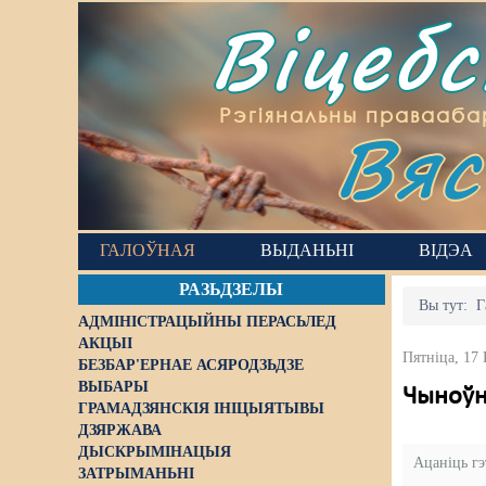
Віцеб
Вяс
Рэгіянальны правааба
ГАЛОЎНАЯ
ВЫДАНЬНІ
ВІДЭА
РАЗЬДЗЕЛЫ
Вы тут:
Г
АДМІНІСТРАЦЫЙНЫ ПЕРАСЬЛЕД
АКЦЫІ
Пятніца, 17 
БЕЗБАР'ЕРНАЕ АСЯРОДЗЬДЗЕ
ВЫБАРЫ
Чыноўні
ГРАМАДЗЯНСКІЯ ІНІЦЫЯТЫВЫ
ДЗЯРЖАВА
ДЫСКРЫМІНАЦЫЯ
Ацаніць г
ЗАТРЫМАНЬНІ