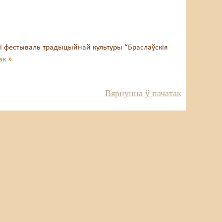
сі фестываль традыцыйнай культуры “Браслаўскія
ак »
Вярнуцца ў пачатак