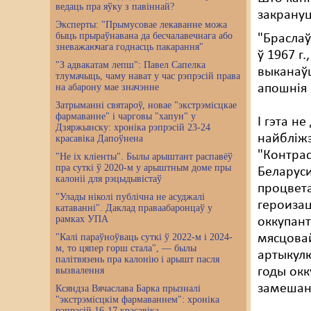
ведаць пра яўку з павіннай?
закрануц
Эксперты: "Прымусовае лекаванне можа
быць прыраўнавана да бесчалавечнага або
"Браслаў
зневажаючага годнасць пакарання"
ў 1967 г
"З адвакатам лепш": Павел Сапелка
выканаўц
тлумачыць, чаму нават у час рэпрэсій права
на абарону мае значэнне
апошнія
Затрыманні святароў, новае "экстрэмісцкае
фармаванне" і чарговы "хапун" у
І гэта н
Дзяржынску: хроніка рэпрэсій 23-24
найбліжэ
красавіка Дапоўнена
"Контрас
"Не іх кліенты". Былы арыштант распавёў
пра суткі ў 2020-м у арыштным доме пры
Беларуси
калоніі для рэцыдывістаў
процвета
"Улады ніколі публічна не асуджалі
героиза
катаванні". Даклад праваабаронцаў у
рамках УПА
оккупант
"Калі параўноўваць суткі ў 2022-м і 2024-
мясцовай
м, то цяпер горш стала", — былы
артыкулю
палітвязень пра калонію і арышт пасля
вызвалення
годы окк
замешан
Ксяндза Вячаслава Барка прызналі
"экстрэмісцкім фармаваннем": хроніка
рэпрэсій 16-17 красавіка