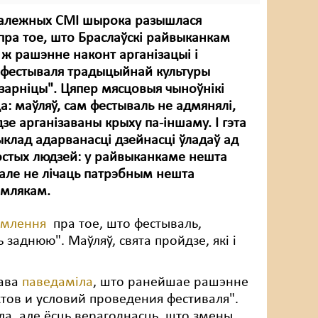
залежных СМІ шырока разышлася
ра тое, што Браслаўскі райвыканкам
 ж рашэнне наконт арганізацыі і
 фестываля традыцыйнай культуры
 зарніцы". Цяпер мясцовыя чыноўнікі
: маўляў, сам фестываль не адмянялі,
дзе арганізаваны крыху па-іншаму. І гэта
клад адарванасці дзейнасці ўладаў ад
остых людзей: у райвыканкаме нешта
але не лічаць патрэбным нешта
емлякам.
амлення
пра тое, што фестываль,
 заднюю". Маўляў, свята пройдзе, які і
кава
паведаміла
, што ранейшае рашэнне
тов и условий проведения фестиваля".
ла, але ёсць верагоднасць, што змены