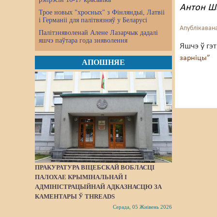
Антон Ш
Трое новых "хросных" з Фінляндыі, Латвіі
і Германіі для палітвязняў у Беларусі
Апублікавана
Палітзняволенай Алене Лазарчык дадалі
яшчэ паўтара года зняволення
Яшчэ ў гэ
зарніцы”
АПОШНЯЕ
ПРАКУРАТУРА ВІЦЕБСКАЙ ВОБЛАСЦІ
ПАЛОХАЕ КРЫМІНАЛЬНАЙ І
АДМІНІСТРАЦЫЙНАЙ АДКАЗНАСЦЮ ЗА
КАМЕНТАРЫ Ў THREADS
Серада, 05 Жнівень 2026