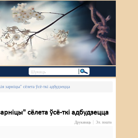
ія зарніцы" сёлета ўсё-ткі адбудзецца
арніцы" сёлета ўсё-ткі адбудзецца
Друкаваць
Эл. пошта