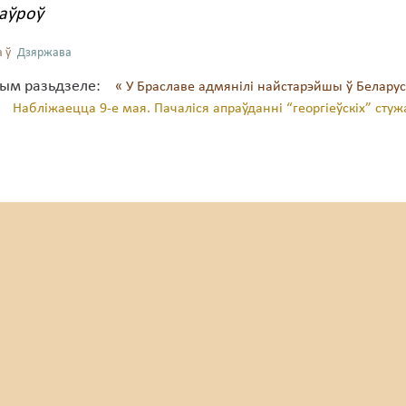
аўроў
 ў
Дзяржава
тым разьдзеле:
« У Браславе адмянілі найстарэйшы ў Белару
Набліжаецца 9-е мая. Пачаліся апраўданні “георгіеўскіх” стуж