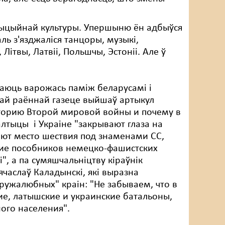
ажыцыйнай культуры. Упершыню ён адбыўся
аль з'язджаліся танцоры, музыкі,
 Літвы, Латвіі, Польшчы, Эстоніі. Але ў
ьваюць варожась паміж беларусамі і
скай раённай газеце выйшаў артыкул
историю Второй мировой войны и почему в
лтыцы і Украіне "закрывают глаза на
еют место шествия под знаменами СС,
ние пособников немецко-фашистских
і", а па сумяшчальніцтву кіраўнік
часлаў Каладынскі, які выразна
ружалюбных" краін: "Не забываем, что в
е, латышские и украинские батальоны,
ого населения".