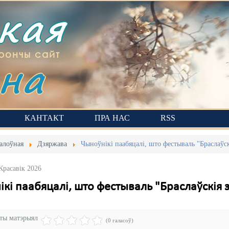
ская
на
рончы сайт
КАНТАКТ
ПРА НАС
RSS
алоўная
Дзяржава
Чыноўнікі паабяцалі, што фестываль "Браслаўск
Красавік 2026
кі паабяцалі, што фестываль "Браслаўскія з
эты матэрыял
(0 галасоў)