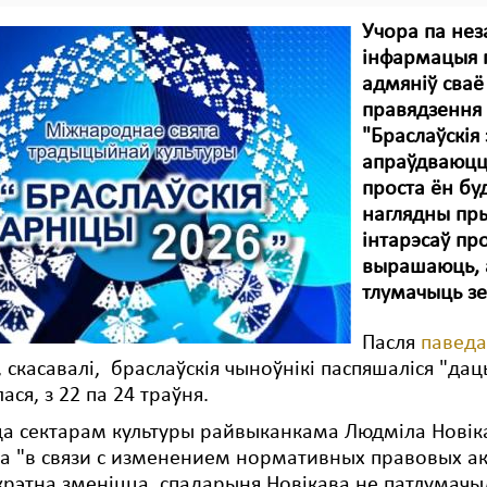
Учора па не
інфармацыя п
адмяніў сваё
правядзення
"Браслаўскія
апраўдваюцца
проста ён бу
наглядны пры
інтарэсаў пр
вырашаюць, 
тлумачыць з
Пасля
павед
 скасавалі, браслаўскія чыноўнікі паспяшаліся "даць
ася, з 22 па 24 траўня.
ца сектарам культуры райвыканкама Людміла Нові
 "в связи с изменением нормативных правовых ак
рэтна зменіцца, спадарыня Новікава не патлумачы