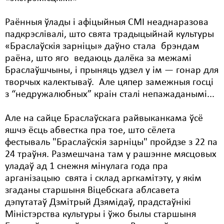
Раённыя ўлады і афіцыйныя СМІ неаднаразова
падкрэслівалі, што свята традыцыйнай культуры
«Браслаўскія зарніцы» даўно стала брэндам
раёна, што яго ведаюць далёка за межамі
Браслаўшчыны, і прыняць удзел у ім — гонар для
творчых калектываў. Але цяпер замежныя госці
з “недружалюбных” краін сталі непажаданымі...
Але на сайце Браслаўскага райвыканкама ўсё
яшчэ ёсць абвестка пра тое, што сёлета
фестываль "Браслаўскія зарніцы" пройдзе з 22 па
24 траўня. Размешчана там у рашэнне мясцовых
уладаў ад 1 снежня мінулага года пра
арганізацыю свята і склад аргкамітэту, у якім
згаданы старшыня Віцебскага аблсавета
дэпутатаў Дзмітрый Дзямідаў, прадстаўнікі
Міністэрства культуры і ўжо былы старшыня