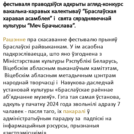
фестываля праводзіўся адкрыты агляд-конкурс
Свабода слова
вакальна-харавых калектываў “Браслаўская
харавая асамблея” і свята сярэднявечнай
Свабода сумленьня
культуры “Меч Брачыслава”.
Суд
Рашэнне
пра скасаванне фестывалю прыняў
Сьмяротнае пакараньне
Браслаўскі райвыканкам. У ім асаобна
падкрэсліваецца, што яно ўзгоднена з
Экалёгія
Міністэрствам культуры Рэспублікі Беларусь,
Віцебскім абласным выканаўчым камітэтам,
Правы працоўных
Віцебскім абласным метадычным цэнтрам
Сацыяльныя правы
народнай творчасці і Навукова-даследчай
установай культуры «Браслаўскае раённае
аб’яднанне музеяў». Гэта тая самая ўстанова,
адкуль у пачатку 2024 года звольнілі адразу 7
чалавек - пасля таго, іх
пакаралі
ў
адміністратыўным парадку за падпіскі на
інфармацыйныя рэсурсы, прызнаныя
«экстрэмісцкімі»