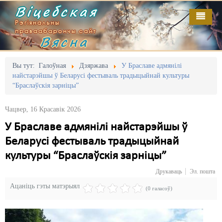
Віцебская
Рэгіянальны
праваабарончы сайт
Вясна
Галоўная
Выданьні
Адміністрацыйны перасьлед
Вы тут:
Галоўная
Дзяржава
У Браславе адмянілі
найстарэйшы ў Беларусі фестываль традыцыйнай культуры
Відэа
Акцыі
“Браслаўскія зарніцы”
Кантакт
Безбар'ернае асяродзьдзе
Чацвер, 16 Красавік 2026
Пра нас
Выбары
У Браславе адмянілі найстарэйшы ў
Беларусі фестываль традыцыйнай
RSS
Грамадзянскія ініцыятывы
культуры “Браслаўскія зарніцы”
Дзяржава
Друкаваць
Эл. пошта
Дыскрымінацыя
Ацаніць гэты матэрыял
(0 галасоў)
Затрыманьні