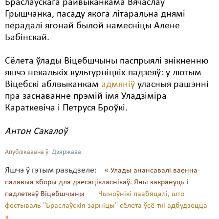
Браслаўскага райвыканкама Вячаслаў
Грышчанка, пасаду якога літаральна днямі
перадалі ягонай былой намесніцы Алене
Бабінскай.
Сёлета ўлады Віцебшчыны паспрыялі знікненню
яшчэ некалькіх культурніцкіх падзеяў: у лютым
Віцебскі аблвыканкам
адмяніў
уласныя рашэнні
пра заснаванне прэмій імя Уладзіміра
Караткевіча і Петруся Броўкі.
Антон Сакалоў
Апублікавана ў
Дзяржава
Яшчэ ў гэтым разьдзеле:
« Улады анансавалі ваенна-
палявыя зборы для дзесяцікласнікаў. Яны закрануць і
падлеткаў Віцебшчыны
Чыноўнікі паабяцалі, што
фестываль "Браслаўскія зарніцы" сёлета ўсё-ткі адбудзецца
»