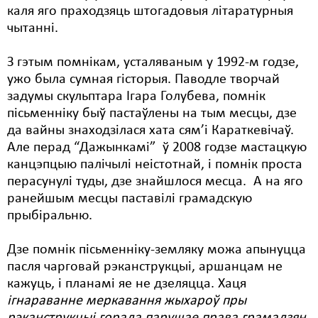
каля яго праходзяць штогадовыя літаратурныя
чытанні.
З гэтым помнікам, усталяваным у 1992-м годзе,
ужо была сумная гісторыя. Паводле творчай
задумы скульптара Ігара Голубева, помнік
пісьменніку быў пастаўлены на тым месцы, дзе
да вайны знаходзілася хата сям’і Караткевічаў.
Але перад “Дажынкамі” ў 2008 годзе мастацкую
канцэпцыю палічылі неістотнай, і помнік проста
перасунулі туды, дзе знайшлося месца. А на яго
ранейшым месцы паставілі грамадскую
прыбіральню.
Дзе помнік пісьменніку-земляку можа апынуцца
пасля чарговай рэканструкцыі, аршанцам не
кажуць, і планамі яе не дзеляцца. Хаця
ігнараванне меркавання жыхароў пры