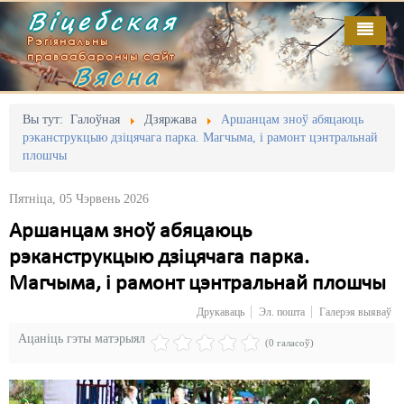
Віцебская
Рэгіянальны
праваабарончы сайт
Вясна
Галоўная
Выданьні
Адміністрацыйны перасьлед
Вы тут:
Галоўная
Дзяржава
Аршанцам зноў абяцаюць
рэканструкцыю дзіцячага парка. Магчыма, і рамонт цэнтральнай
Відэа
Акцыі
плошчы
Кантакт
Безбар'ернае асяродзьдзе
Пятніца, 05 Чэрвень 2026
Пра нас
Выбары
Аршанцам зноў абяцаюць
рэканструкцыю дзіцячага парка.
RSS
Грамадзянскія ініцыятывы
Магчыма, і рамонт цэнтральнай плошчы
Дзяржава
Друкаваць
Эл. пошта
Галерэя выяваў
Дыскрымінацыя
Ацаніць гэты матэрыял
(0 галасоў)
Затрыманьні