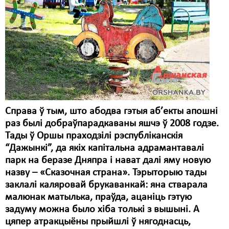
Карная псыхіятрыя
КПЧ ААН
Культурныя правы
ЛПП
Мігранты
Мірныя сходы
Справа ў тым, што абодва гэтыя аб’екты апошні
раз былі добраўпарадкаваны яшчэ ў 2008 годзе.
Палітвязьні
Тады ў Оршы праходзілі рэспубліканскія
Праваабаронцы
“Дажынкі”, да якіх капітальна адрамантавалі
парк на беразе Дняпра і нават далі яму новую
Правы дзіцяці
назву – «Сказочная страна». Тэрыторыю тады
заклалі каляровай брукаванкай: яна стварала
Пэнітэнцыярная сыстэма
малюнак матылька, праўда, ацаніць гэтую
Распальваньне варожасьці
задуму можна было хіба толькі з вышыні. А
цяпер атракцыёны прыйшлі ў нягоднасць,
Рознае