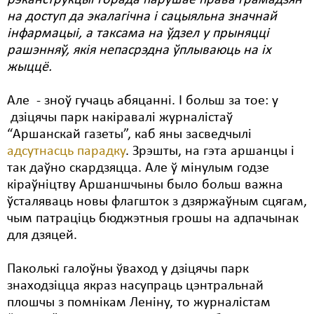
рэканструкцыі горада парушае права грамадзян
на доступ да экалагічна і сацыяльна значнай
інфармацыі, а таксама на ўдзел у прыняцці
рашэнняў, якія непасрэдна ўплываюць на іх
жыццё.
Але - зноў гучаць абяцанні. І больш за тое: у
дзіцячы парк накіравалі журналістаў
“Аршанскай газеты”, каб яны засведчылі
адсутнасць парадку
. Зрэшты, на гэта аршанцы і
так даўно скардзяцца. Але ў мінулым годзе
кіраўніцтву Аршаншчыны было больш важна
ўсталяваць новы флагшток з дзяржаўным сцягам,
чым патраціць бюджэтныя грошы на адпачынак
для дзяцей.
Паколькі галоўны ўваход у дзіцячы парк
знаходзіцца якраз насупраць цэнтральнай
плошчы з помнікам Леніну, то журналістам