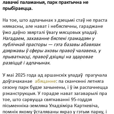
лавачкі паламаныя, парк практычна не
прыбіраецца.
Свабода слова
Свабода сумленьня
На тое, што адпачынак з дзецьмі стаў не праста
няякасны, але нават і небяспечны, гараджане
Суд
ўжо даўно звярталі ўвагу мясцовых уладаў.
Нагадаем, захаванне бяспекі грамадзян у
Сьмяротнае пакараньне
публічнай прасторы — гэта базавы абавязак
Экалёгія
дзяржавы ў сферы аховы правоў чалавека, у
прыватнасці, правоў дзіцяці на здаровае
Правы працоўных
развіццё і адпачынак
.
Сацыяльныя правы
У маі 2025 года ад аршанскіх уладаў прагучала
доўгачаканае
абяцанне
: па сканчэнні летняга
сезону парк будзе зачынены, і ў ім распачнецца
рэканструкцыя. У горадзе нават загаварылі пра
тое, што сарвуцца святкаванні 95-годдзя
пісьменніка-земляка Уладзіміра Карткевіча,
помнік якому ўсталяваны якраз у гэтым парку, і