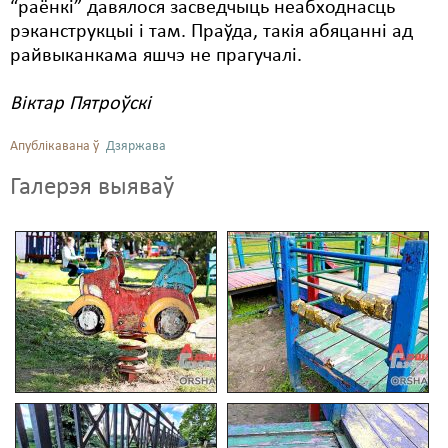
“раёнкі” давялося засведчыць неабходнасць
рэканструкцыі і там. Праўда, такія абяцанні ад
райвыканкама яшчэ не прагучалі.
Віктар Пятроўскі
Апублікавана ў
Дзяржава
Галерэя выяваў