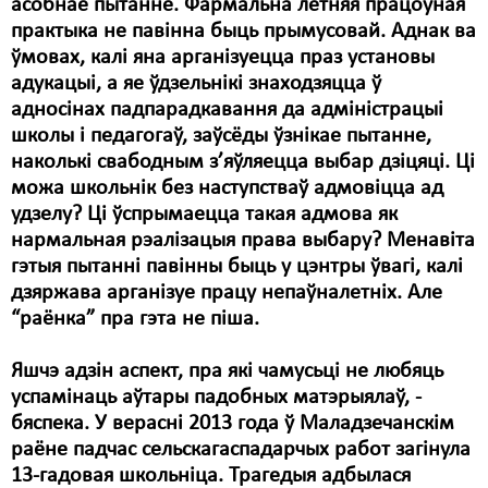
асобнае пытанне. Фармальна летняя працоўная
практыка не павінна быць прымусовай. Аднак ва
ўмовах, калі яна арганізуецца праз установы
адукацыі, а яе ўдзельнікі знаходзяцца ў
адносінах падпарадкавання да адміністрацыі
школы і педагогаў, заўсёды ўзнікае пытанне,
наколькі свабодным з’яўляецца выбар дзіцяці. Ці
можа школьнік без наступстваў адмовіцца ад
удзелу? Ці ўспрымаецца такая адмова як
нармальная рэалізацыя права выбару? Менавіта
гэтыя пытанні павінны быць у цэнтры ўвагі, калі
дзяржава арганізуе працу непаўналетніх. Але
“раёнка” пра гэта не піша.
Яшчэ адзін аспект, пра які чамусьці не любяць
успамінаць аўтары падобных матэрыялаў, -
бяспека. У верасні 2013 года ў Маладзечанскім
раёне падчас сельскагаспадарчых работ загінула
13-гадовая школьніца. Трагедыя адбылася