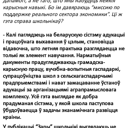
дапамогі, а не таго, што яны набудуць нейкія
карысныя навыкі. Бо ім давяраюць “миссию по
поддержке реального сектора экономики”. Ці ж
гэта справа школьнікаў?
- Калі паглядзець на беларускую сістэму адукацыі
і працоўнага выхавання ў цэлым, становіцца
відавочна, што летняя практыка разглядаецца не
толькі як элемент навучання. Нарматыўныя
дакументы прадугледжваюць грамадска-
карысную працу, вучэбна-вопытныя гаспадаркі,
супрацоўніцтва школ з сельскагаспадарчымі
прадпрыемствамі і нават замацаванне ўстаноў
адукацыі за арганізацыямі аграпрамысловага
комплексу. Усё гэта выглядае як добра
прадуманая сістэма, у якой школа паступова
ўбудоўваецца ў задачы эканамічнага развіцця
краіны.
У публікацыі “Зары” школьнікі выглядаюць не