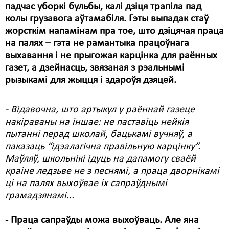
падчас уборкі бульбы, калі дзіця трапіла пад
колы грузавога аўтамабіля. Гэты выпадак стаў
жорсткім напамінам пра тое, што дзіцячая праца
на палях – гэта не рамантыка працоўнага
выхавання і не прыгожая карцінка для раённых
газет, а дзейнасць, звязаная з рэальнымі
рызыкамі для жыцця і здароўя дзяцей.
- Відавочна, што артыкул у раённай газеце
накіраваны на іншае: не паставіць нейкія
пытанні перад школай, бацькамі вучняў, а
паказаць “ідэалагічна правільную карцінку”.
Маўляў, школьнікі ідуць на дапамогу сваёй
краіне ледзьве не з песнямі, а праца дворнікамі
ці на палях выхоўвае іх сапраўднымі
грамадзянамі...
- Праца сапраўды можа выхоўваць. Але яна