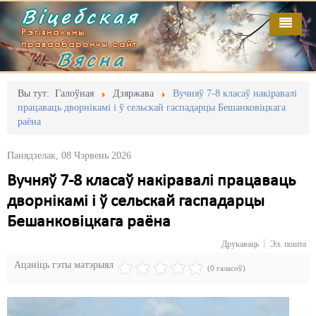
Віцебская
Рэгіянальны
праваабарончы сайт
Вясна
Галоўная
Выданьні
Адміністрацыйны перасьлед
Вы тут:
Галоўная
Дзяржава
Вучняў 7-8 класаў накіравалі
працаваць дворнікамі і ў сельскай гаспадарцы Бешанковіцкага
Відэа
Акцыі
раёна
Кантакт
Безбар'ернае асяродзьдзе
Панядзелак, 08 Чэрвень 2026
Пра нас
Выбары
Вучняў 7-8 класаў накіравалі працаваць
дворнікамі і ў сельскай гаспадарцы
RSS
Грамадзянскія ініцыятывы
Бешанковіцкага раёна
Дзяржава
Друкаваць
Эл. пошта
Дыскрымінацыя
Ацаніць гэты матэрыял
(0 галасоў)
Затрыманьні