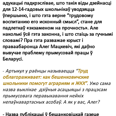
адукацыі падкрэслівае, што такія віды дзейнасці
Свабода слова
для 12-14-гадовых школьнікаў уводзяцца
ўпершыню, і што гэта верне “трудовому
Свабода сумленьня
воспитанию его исконный смысл”, стане для
падлеткаў «экзаменом на прочность». Але
Суд
наколькі ўсё гэта законна, і што стаіць за гучнымі
Сьмяротнае пакараньне
словамі? Пра гэта разважае юрыст і
праваабаронца Алег Мацкевіч, які даўно
Экалёгія
вывучае праблему прымусовай працы ў
Беларусі.
Правы працоўных
-
Артыкул у раёнцы называецца “
Труд
Сацыяльныя правы
облагораживает: как бешенковичские
школьники помогут аграриям и ЖКХ”
. Ужо сама
назва выклікае дзіўныя асацыяцыі з працэсам
прымусовага перавыхавання нейкіх
непаўнавартасных асобаў. А як у вас, Алег?
- Назва публікацыі ў бешанковіцкай газеце