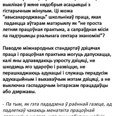
выклікае ў мяне нядобрыя асацыяцыі з
гістарычным мінулым. Ці можа
“авысакароджваць” школьнікаў праца, якая
падаецца аўтарам матэрыялу як “не проста
летняя працоўная практыка, а сапраўдная місія
па падтрымцы рэальнага сектара эканомікі”?
Паводле міжнародных стандартаў дзіцячая
праца і працоўная практыка могуць дапускацца,
калі яны адпавядаюць узросту дзіцяці, не
шкодзяць яго здароўю і развіццю, не
перашкаджаюць адукацыі і служаць перадусім
адукацыйным і выхаваўчым мэтам дзіцяці, а не
выключна гаспадарчым інтарэсам працадаўцы
або дзяржавы.
-
Па тым, як гэта пададзена ў раённай газеце, ад
падлеткаў чакаюць менатвіта працоўнай