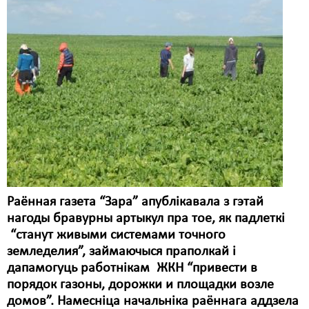
Карная псыхіятрыя
КПЧ ААН
Культурныя правы
ЛПП
Мігранты
Мірныя сходы
Палітвязьні
Праваабаронцы
Раённая газета “Зара” апублікавала з гэтай
нагоды бравурны артыкул пра тое, як падлеткі
Правы дзіцяці
“станут живыми системами точного
Пэнітэнцыярная сыстэма
земледелия”, займаючыся праполкай і
дапамогуць работнікам ЖКН “привести в
Распальваньне варожасьці
порядок газоны, дорожки и площадки возле
домов”. Намесніца начальніка раённага аддзела
Рознае