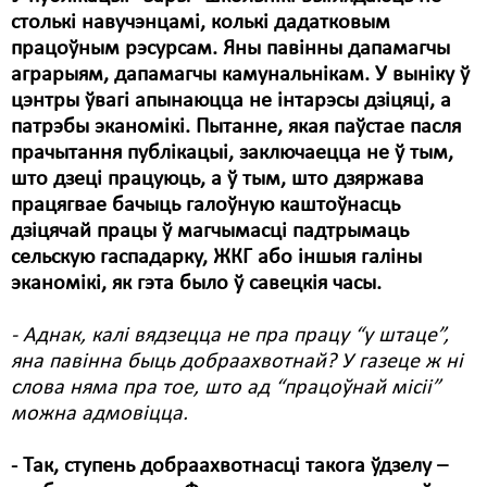
столькі навучэнцамі, колькі дадатковым
працоўным рэсурсам. Яны павінны дапамагчы
аграрыям, дапамагчы камунальнікам. У выніку ў
цэнтры ўвагі апынаюцца не інтарэсы дзіцяці, а
патрэбы эканомікі. Пытанне, якая паўстае пасля
прачытання публікацыі, заключаецца не ў тым,
што дзеці працуюць, а ў тым, што дзяржава
працягвае бачыць галоўную каштоўнасць
дзіцячай працы ў магчымасці падтрымаць
сельскую гаспадарку, ЖКГ або іншыя галіны
эканомікі, як гэта было ў савецкія часы.
- Аднак, калі вядзецца не пра працу “у штаце”,
яна павінна быць добраахвотнай? У газеце ж ні
слова няма пра тое, што ад “працоўнай місіі”
можна адмовіцца.
- Так, ступень добраахвотнасці такога ўдзелу –