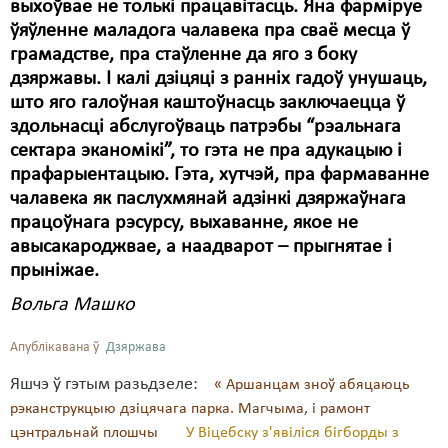
выхоўвае не толькі працавітасць. Яна фарміруе
ўяўленне маладога чалавека пра сваё месца ў
грамадстве, пра стаўленне да яго з боку
дзяржавы. І калі дзіцяці з ранніх гадоў унушаць,
што яго галоўная каштоўнасць заключаецца ў
здольнасці абслугоўваць патрэбы “рэальнага
сектара эканомікі”, то гэта не пра адукацыю і
прафарыентацыю. Гэта, хутчэй, пра фармаванне
чалавека як паслухмянай адзінкі дзяржаўнага
працоўнага рэсурсу, выхаванне, якое не
авысакароджвае, а наадварот – прыгнятае і
прыніжае.
Вольга Машко
Апублікавана ў
Дзяржава
Яшчэ ў гэтым разьдзеле:
« Аршанцам зноў абяцаюць
рэканструкцыю дзіцячага парка. Магчыма, і рамонт
цэнтральнай плошчы
У Віцебску з'явіліся бігборды з