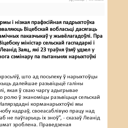
рмы і нізкая прафэсійная падрыхтоўка
зваляюць Віцебскай вобласьці дасягаць
мічных паказчыкаў у жывёлагадоўлі. Пра
 Віцебску міністар сельскай гаспадаркі і
еанід Заяц, які 23 траўня ўзяў удзел у
ога сэмінару па пытаньнях нарыхтоўкі
крэсьліў, што ад посьпеху ў нарыхтоўцы
жыць далейшае разьвіцьцё галіны
і, якая ў сваю чаргу адыгрывае
 ролю ў эканоміцы разьвіцьця сельскай
“Напярэдадні корманарыхтоўкі мы
чобу кадраў, своеасаблівую працу над
б не паўтарыць іх зноў”, - сказаў Леанід
і шмат зроблена. Праведзеная