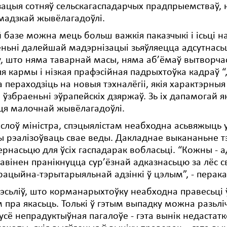
ацыя сотняў сельскагаспадарчых прадпрыемстваў, 
мадзкай жывёлагадоўлі.
й базе можна мець больш важкія паказчыкі і ісьці 
ньні далейшай мадэрнізацыі зьяўляецца адсутнасьц
, што няма таварнай масы, няма аб’ёмаў вытворчась
я кармы і нізкая прафэсійная падрыхтоўка кадраў “,
 пераходзіць на новыя тэхналёгіі, якія характэрныя
 ўзбраеньні эўрапейскіх дзяржаў. Зь іх дапамогай 
ця малочнай жывёлагадоўлі.
слоў міністра, спэцыялістам неабходна асьвяжыць у
 рэалізоўваць свае веды. Дакладнае выкананьне тэ
рнасьцю для ўсіх гаспадарак вобласьці. “Кожны - а
павінен пранікнуцца сур’ёзнай адказнасьцю за лёс 
рацыйна-тэрытарыяльнай адзінкі ў цэлым”, - перак
эсьліў, што корманарыхтоўку неабходна правесьц
 пра якасьць. Толькі ў гэтым выпадку можна разьлі
 усё непрадуктыўная пагалоўе - гэта вынік недастат