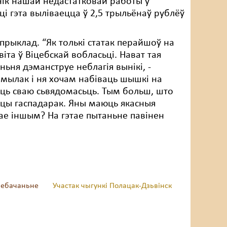
ынік нашай недастатковай работы ў
ці гэта выліваецца ў 2,5 трыльёнаў рублёў
прыклад. “Як толькі статак перайшоў на
та ў Віцебскай вобласьці. Нават тая
ьня дэманструе неблагія вынікі, -
памылак і ня хочам набіваць шышкі на
ць сваю сьвядомасьць. Тым больш, што
цы гаспадарак. Яны маюць якасныя
е іншым? На гэтае пытаньне павінен
элебачаньне
Участак чыгункі Полацак-Дзьвінск