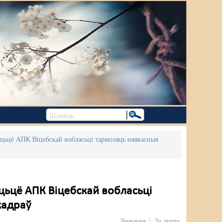
віцьцё АПК Віцебскай вобласьці тармозяць няякасныя
іцьцё АПК Віцебскай вобласьці
кадраў
Друкаваць
Эл. пошта