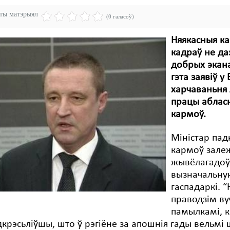
эты матэрыял
(0 галасоў)
Няякасныя ка
кадраў не да
добрых экана
гэта заявіў у
харчаваньня Л
працы абласн
кармоў.
Міністар пад
кармоў зале
жывёлагадоўл
вызначальную
гаспадаркі. 
праводзім ву
памылкамі, ка
дкрэсьліўшы, што ў рэгіёне за апошнія гады вельм