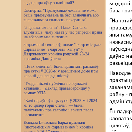
ведаць пра яўку з павіннай?
мадэрніз
база гра
Эксперты: "Прымусовае лекаванне можа
быць прыраўнавана да бесчалавечнага або
зневажаючага годнасць пакарання"
“На гэта
правядзе
"З адвакатам лепш": Павел Сапелка
тлумачыць, чаму нават у час рэпрэсій права
яны таму
на абарону мае значэнне
няякасны
Затрыманні святароў, новае "экстрэмісцкае
паўсюдна
фармаванне" і чарговы "хапун" у
Дзяржынску: хроніка рэпрэсій 23-24
даўно на
красавіка Дапоўнена
разьвіць
"Не іх кліенты". Былы арыштант распавёў
пра суткі ў 2020-м у арыштным доме пры
Паводле 
калоніі для рэцыдывістаў
практыцы
"Улады ніколі публічна не асуджалі
заканаме
катаванні". Даклад праваабаронцаў у
рамках УПА
раёну - 
"Калі параўноўваць суткі ў 2022-м і 2024-
адмініст
м, то цяпер горш стала", — былы
палітвязень пра калонію і арышт пасля
Ён падкр
вызвалення
клопатам
Ксяндза Вячаслава Барка прызналі
цялятаў,
"экстрэмісцкім фармаваннем": хроніка
рэпрэсій 16-17 красавіка