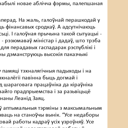
набылі новае аблічча фэрмы, палепшаная
наперад. На жаль, галоўнай перашкодай у
ь фінансавых сродкаў. А адсутнічаюць
ці. І галоўная прычына такой сытуацыі -
 - рэзюмаваў міністар і дадаў, што трэба
 для перадавых гаспадарак рэспублікі і
яны дэманструюць высокія паказчыкі
 памяці тэхналягічныя падыходы і на
хналёгіі павінна быць догмай і
д шараговага працаўніка да кіраўніка
свайго прадпрыемства і за разьвіцьцё
ананы Леанід Заяц.
і ў аптымальныя тэрміны з максымальным
чваць на станоўчы вынік. “Усе недаборы
ковай работы кадраў усіх узроўняў. Усе