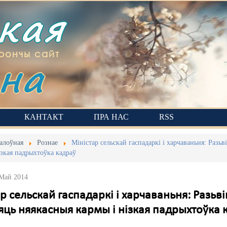
ская
на
рончы сайт
КАНТАКТ
ПРА НАС
RSS
алоўная
Рознае
Міністар сельскай гаспадаркі і харчаваньня: Разь
ізкая падрыхтоўка кадраў
 Май 2014
р сельскай гаспадаркі і харчаваньня: Разьв
яць няякасныя кармы і нізкая падрыхтоўка 