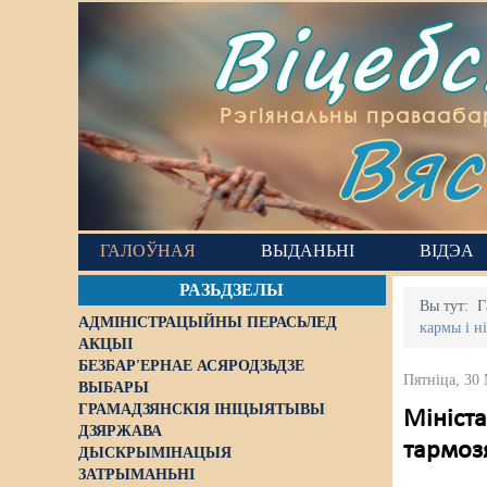
Віцеб
Вяс
Рэгіянальны правааба
ГАЛОЎНАЯ
ВЫДАНЬНІ
ВІДЭА
РАЗЬДЗЕЛЫ
Вы тут:
Г
АДМІНІСТРАЦЫЙНЫ ПЕРАСЬЛЕД
кармы і н
АКЦЫІ
БЕЗБАР'ЕРНАЕ АСЯРОДЗЬДЗЕ
Пятніца, 30
ВЫБАРЫ
ГРАМАДЗЯНСКІЯ ІНІЦЫЯТЫВЫ
Мініста
ДЗЯРЖАВА
тармоз
ДЫСКРЫМІНАЦЫЯ
ЗАТРЫМАНЬНІ