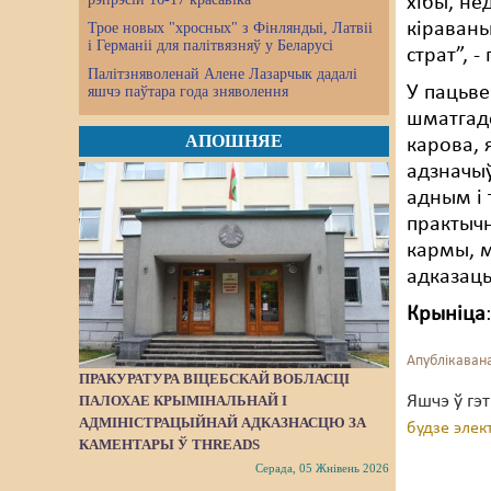
хібы, не
кіравань
Трое новых "хросных" з Фінляндыі, Латвіі
і Германіі для палітвязняў у Беларусі
страт”, -
Палітзняволенай Алене Лазарчык дадалі
У пацьве
яшчэ паўтара года зняволення
шматгадо
АПОШНЯЕ
карова, 
адзначыў
адным і
практыч
кармы, 
адказаць
Крыніца
Апублікавана
ПРАКУРАТУРА ВІЦЕБСКАЙ ВОБЛАСЦІ
Яшчэ ў гэ
ПАЛОХАЕ КРЫМІНАЛЬНАЙ І
АДМІНІСТРАЦЫЙНАЙ АДКАЗНАСЦЮ ЗА
будзе элек
КАМЕНТАРЫ Ў THREADS
Серада, 05 Жнівень 2026