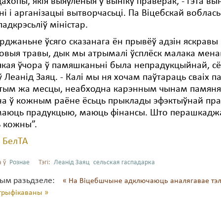
дахопы, якія выяўленыя ў выніку праверак, - гэта в
ні і арганізацыі вытворчасьці. Па Віцебскай воблась
 падкрэсьліў міністар.
рджаньне ўсяго сказанага ён прывёў адзін яскравы 
выя травы, дык мы атрымалі ўсплёск малака менаві
якая ўчора ў памяшканьні была непрадукцыйнай, сён
 Леанід Заяц. - Калі мы ня хочам паўтараць сваіх 
 тым жа месцы, неабходна карэнным чынам памяня
на ў кожным раёне ёсьць прыклады эфэктыўнай пра
маюць прадукцыю, маюць фінансы. Што перашкаджа
 кожны”.
:
БелТА
 ў
Рознае
Тэгі:
Леанід Заяц
сельская гаспадарка
тым разьдзеле:
« На Віцебшчыне адключаюць аналягавае т
трыфікаваны »