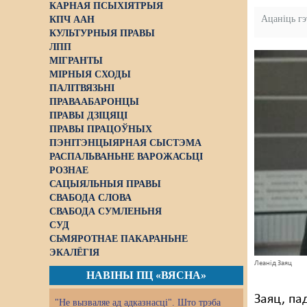
КАРНАЯ ПСЫХІЯТРЫЯ
Ацаніць г
КПЧ ААН
КУЛЬТУРНЫЯ ПРАВЫ
ЛПП
МІГРАНТЫ
МІРНЫЯ СХОДЫ
ПАЛІТВЯЗЬНІ
ПРАВААБАРОНЦЫ
ПРАВЫ ДЗІЦЯЦІ
ПРАВЫ ПРАЦОЎНЫХ
ПЭНІТЭНЦЫЯРНАЯ СЫСТЭМА
РАСПАЛЬВАНЬНЕ ВАРОЖАСЬЦІ
РОЗНАЕ
САЦЫЯЛЬНЫЯ ПРАВЫ
СВАБОДА СЛОВА
СВАБОДА СУМЛЕНЬНЯ
СУД
СЬМЯРОТНАЕ ПАКАРАНЬНЕ
ЭКАЛЁГІЯ
Леанід Заяц
НАВІНЫ ПЦ «ВЯСНА»
Заяц, па
"Не вызваляе ад адказнасці". Што трэба