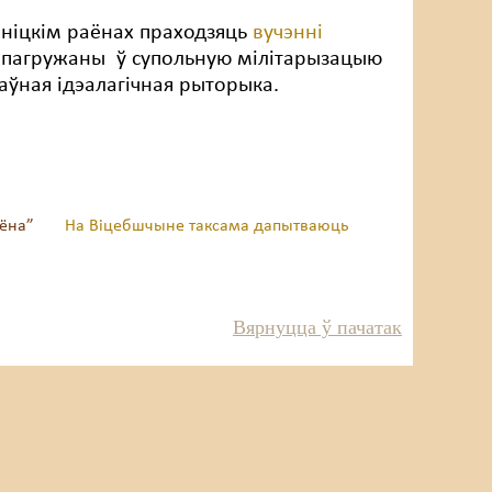
ашніцкім раёнах праходзяць
вучэнні
тна пагружаны ў супольную мілітарызацыю
жаўная ідэалагічная рыторыка.
аёна”
На Віцебшчыне таксама дапытваюць
Вярнуцца ў пачатак