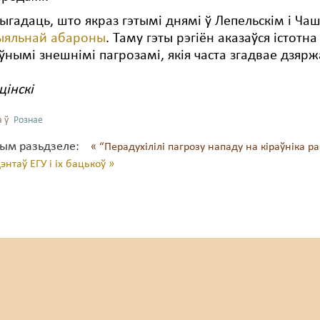
ыгадаць, што якраз гэтымі днямі ў Лепельскім і Ч
ыяльнай абароны
. Таму гэты рэгіён аказаўся істо
ўнымі знешнімі пагрозамі, якія часта згадвае дзяр
цінскі
 ў
Рознае
тым разьдзеле:
« “Перадухілілі пагрозу нападу на кіраўніка р
нтаў ЕГУ і іх бацькоў »