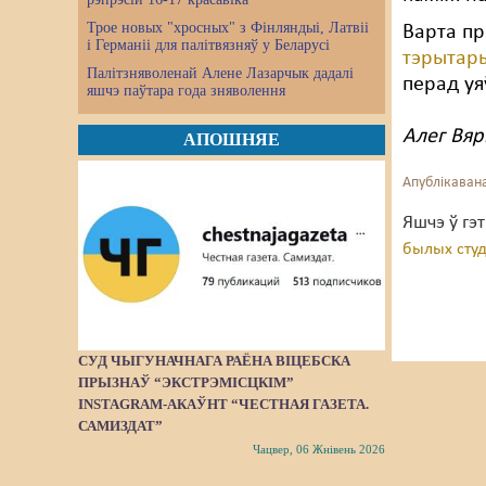
Трое новых "хросных" з Фінляндыі, Латвіі
Варта пр
і Германіі для палітвязняў у Беларусі
тэрытар
Палітзняволенай Алене Лазарчык дадалі
перад уя
яшчэ паўтара года зняволення
Алег Вяр
АПОШНЯЕ
Апублікавана
Яшчэ ў гэ
былых студэ
СУД ЧЫГУНАЧНАГА РАЁНА ВІЦЕБСКА
ПРЫЗНАЎ “ЭКСТРЭМІСЦКІМ”
INSTAGRAM-АКАЎНТ “ЧЕСТНАЯ ГАЗЕТА.
САМИЗДАТ”
Чацвер, 06 Жнівень 2026