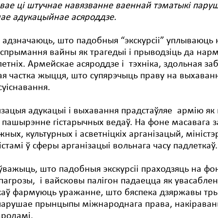
ае ці штучнае навязванне ваеннай тэматыкі паруша
нае адукацыйнае асяроддзе.
і адзначаюць, што падобныя “экскурсіі” уплываюць 
спрымання вайны як трагедыі і прыводзіць да нарм
етніх. Армейскае асяроддзе і тэхніка, здольная з
я частка жыцця, што супярэчыць праву на выхаванне
суіснавання.
зацыя адукацыі і выхавання прадстаўляе армію як 
пашырэнне гістарычных ведаў. На фоне масавага з
ных, культурных і асветніцкіх арганізацый, міністэ
стамі ў сферы арганізацыі вольнага часу падлеткаў.
ўважыць, што падобныя экскурсіі праходзяць на фо
пагрозы, і вайсковы палігон падаецца як увасабл
каў фармуюць уражанне, што бяспека дзяржавы тры
парушае прынцыпы міжнароднага права, накіраван
ародамі.