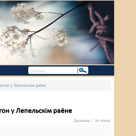
алігон у Лепельскім раёне
ігон у Лепельскім раёне
Друкаваць
Эл. пошта