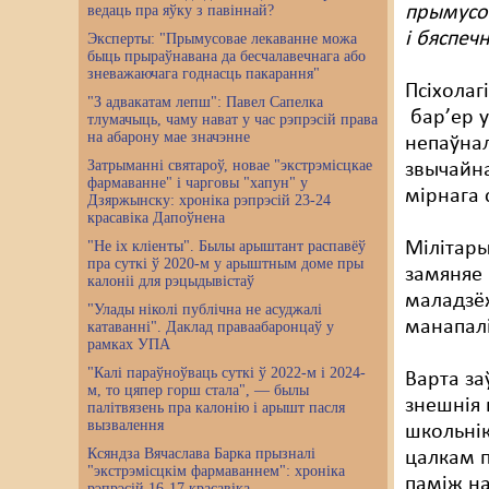
ведаць пра яўку з павіннай?
прымусов
і бяспеч
Эксперты: "Прымусовае лекаванне можа
быць прыраўнавана да бесчалавечнага або
зневажаючага годнасць пакарання"
Псіхолаг
"З адвакатам лепш": Павел Сапелка
бар’ер у
тлумачыць, чаму нават у час рэпрэсій права
на абарону мае значэнне
непаўнал
Затрыманні святароў, новае "экстрэмісцкае
звычайна
фармаванне" і чарговы "хапун" у
мірнага 
Дзяржынску: хроніка рэпрэсій 23-24
красавіка Дапоўнена
"Не іх кліенты". Былы арыштант распавёў
Мілітары
пра суткі ў 2020-м у арыштным доме пры
замяняе 
калоніі для рэцыдывістаў
маладзёж
"Улады ніколі публічна не асуджалі
манапалі
катаванні". Даклад праваабаронцаў у
рамках УПА
"Калі параўноўваць суткі ў 2022-м і 2024-
Варта за
м, то цяпер горш стала", — былы
знешнія 
палітвязень пра калонію і арышт пасля
вызвалення
школьні
Ксяндза Вячаслава Барка прызналі
цалкам 
"экстрэмісцкім фармаваннем": хроніка
паміж н
рэпрэсій 16-17 красавіка