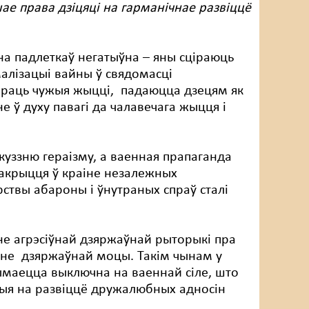
е права дзіцяці на гарманічнае развіццё
на падлеткаў негатыўна – яны сціраюць
алізацыі вайны ў свядомасці
абраць чужыя жыцці, падаюцца дзецям як
 ў духу павагі да чалавечага жыцця і
куззню гераізму, а ваенная прапаганда
акрыцця ў краіне незалежных
рствы абароны і ўнутраных спраў сталі
не агрэсіўнай дзяржаўнай рыторыкі пра
енне дзяржаўнай моцы. Такім чынам у
маецца выключна на ваеннай сіле, што
ыя на развіццё дружалюбных адносін