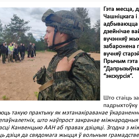
Гэта месца, 
Чашніцкага і
адбываюцца з
дзейнічае ва
вучэнняў жы
забаронена п
вучняў старэ
Прычым гэта
“Дапрызыўная
“экскурсія”.
Што стаіць з
падрыхтоўку
юць такую практыку як мэтанакіраванае ўкараненн
паўналетніх, што наўпрост закранае міжнародныя с
сці Канвенцыю ААН аб правах дзіцяці. Згодна з м
ь дзіця да свядомага жыцця ў вольным грамадстве ў