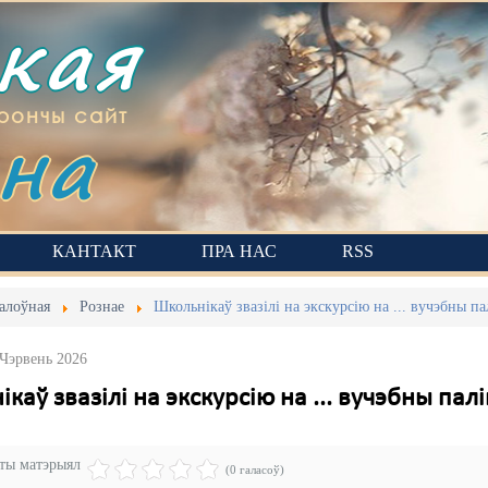
ская
на
рончы сайт
КАНТАКТ
ПРА НАС
RSS
алоўная
Рознае
Школьнікаў звазілі на экскурсію на ... вучэбны п
 Чэрвень 2026
каў звазілі на экскурсію на ... вучэбны пал
эты матэрыял
(0 галасоў)