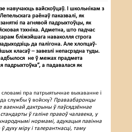
дзе навучаюць вайскоўцаў. І школьнікам з
 Лепельскага раёнаў паказвалі, як
аняткі па агнявой падрыхтоўцы, як
йсковая тэхніка. Адметна, што падчас
харам бліжэйшага наваколля строга
адыходзіць да палігона. Але хлопцаў-
йшых класаў – завезлі непасрэдна туды.
 адбылося не ў межах прадмета
 падрыхтоўка”, а падавалася як
а словамі пра патрыятычнае выхаванне і
 да службы ў войску?
Праваабаронцы
е ваеннай дактрыны ў паўсядзённае
тандарты ў галіне правоў чалавека, у
іжнароднымі нормамі, адукацыя павінна
 духу міру і талерантнасці, таму