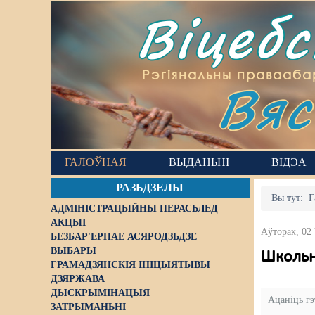
Віцеб
Вяс
Рэгіянальны правааба
ГАЛОЎНАЯ
ВЫДАНЬНІ
ВІДЭА
РАЗЬДЗЕЛЫ
Вы тут:
Г
АДМІНІСТРАЦЫЙНЫ ПЕРАСЬЛЕД
АКЦЫІ
Аўторак, 02
БЕЗБАР'ЕРНАЕ АСЯРОДЗЬДЗЕ
ВЫБАРЫ
Школьні
ГРАМАДЗЯНСКІЯ ІНІЦЫЯТЫВЫ
ДЗЯРЖАВА
ДЫСКРЫМІНАЦЫЯ
Ацаніць г
ЗАТРЫМАНЬНІ