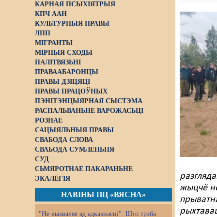
КАРНАЯ ПСЫХІЯТРЫЯ
КПЧ ААН
КУЛЬТУРНЫЯ ПРАВЫ
ЛПП
МІГРАНТЫ
МІРНЫЯ СХОДЫ
ПАЛІТВЯЗЬНІ
ПРАВААБАРОНЦЫ
ПРАВЫ ДЗІЦЯЦІ
ПРАВЫ ПРАЦОЎНЫХ
ПЭНІТЭНЦЫЯРНАЯ СЫСТЭМА
РАСПАЛЬВАНЬНЕ ВАРОЖАСЬЦІ
РОЗНАЕ
САЦЫЯЛЬНЫЯ ПРАВЫ
СВАБОДА СЛОВА
СВАБОДА СУМЛЕНЬНЯ
СУД
СЬМЯРОТНАЕ ПАКАРАНЬНЕ
разгляда
ЭКАЛЁГІЯ
жыцчё не
НАВІНЫ ПЦ «ВЯСНА»
прыватна
рыхтавац
"Не вызваляе ад адказнасці". Што трэба