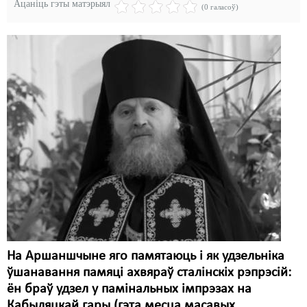
Карная псыхіятрыя
Ацаніць гэты матэрыял
(0 галасоў)
КПЧ ААН
Культурныя правы
ЛПП
Мігранты
Мірныя сходы
Палітвязьні
Праваабаронцы
Правы дзіцяці
Пэнітэнцыярная сыстэма
На Аршаншчыне яго памятаюць і як удзельніка
ўшанавання памяці ахвяраў сталінскіх рэпрэсій:
Распальваньне варожасьці
ён браў удзел у памінальных імпрэзах на
Рознае
Кабыляцкай гары (гэта месца масавых