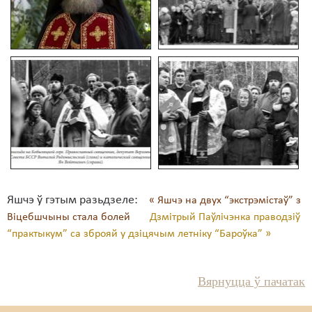
Яшчэ ў гэтым разьдзеле:
« Яшчэ на двух “экстрэмістаў” з
Віцебшчыны стала болей
Дзмітрый Паўлічэнка праводзіў
“практыкум” са зброяй у дзіцячым летніку “Бароўка” »
Вярнуцца ў пачатак