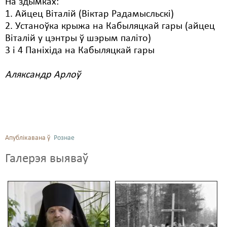
На здымках:
1. Айцец Віталій (Віктар Радамысльскі)
2. Устаноўка крыжа на Кабыляцкай гары (айцец
Віталій у цэнтры ў шэрым паліто)
3 і 4 Паніхіда на Кабыляцкай гары
Аляксандр Арлоў
Апублікавана ў
Рознае
Галерэя выяваў