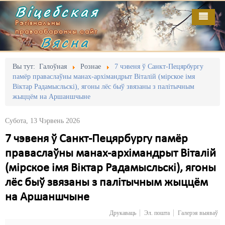
Віцебская
Рэгіянальны
праваабарончы сайт
Вясна
Галоўная
Выданьні
Адміністрацыйны перасьлед
Вы тут:
Галоўная
Рознае
7 чэвеня ў Санкт-Пецярбургу
памёр праваслаўны манах-архімандрыт Віталій (мірское імя
Відэа
Акцыі
Віктар Радамысльскі), ягоны лёс быў звязаны з палітычным
жыццём на Аршаншчыне
Кантакт
Безбар'ернае асяродзьдзе
Субота, 13 Чэрвень 2026
Пра нас
Выбары
7 чэвеня ў Санкт-Пецярбургу памёр
RSS
Грамадзянскія ініцыятывы
праваслаўны манах-архімандрыт Віталій
Дзяржава
(мірское імя Віктар Радамысльскі), ягоны
лёс быў звязаны з палітычным жыццём
Дыскрымінацыя
на Аршаншчыне
Затрыманьні
Друкаваць
Эл. пошта
Галерэя выяваў