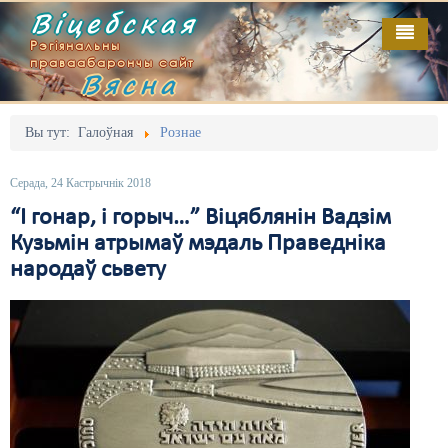
Віцебская
Рэгіянальны
праваабарончы сайт
Вясна
Галоўная
Выданьні
Адміністрацыйны перасьлед
Вы тут:
Галоўная
Рознае
Відэа
Акцыі
Серада, 24 Кастрычнік 2018
Кантакт
Безбар'ернае асяродзьдзе
“І гонар, і горыч…” Віцяблянін Вадзім
Кузьмін атрымаў мэдаль Праведніка
Пра нас
Выбары
народаў сьвету
RSS
Грамадзянскія ініцыятывы
Дзяржава
Дыскрымінацыя
Затрыманьні