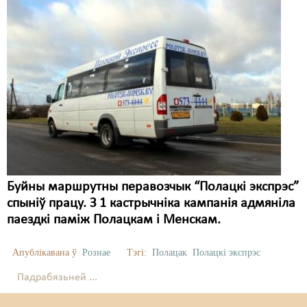
Буйны маршрутны перавозчык “Полацкі экспрэс”
спыніў працу. З 1 кастрычніка кампанія адмяніла
паездкі паміж Полацкам і Менскам.
Апублікавана ў
Рознае
Тэгі:
Полацак
Полацкі экспрэс
Падрабязьней ...