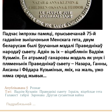
Карная псыхіятрыя
КПЧ ААН
Культурныя правы
ЛПП
Падчас імпрэзы памяці, прысьвечанай 75-й
гадавіне зьнішчэньня Менскага гета, двум
Мігранты
беларусам былі ўручаныя мэдалі Праведнікаў
Мірныя сходы
народаў сьвету. Адзін зь іх – віцяблянін Вадзім
Кузьмін. Ён атрымаў ганаровы мэдаль як унук і
Палітвязьні
пляменьнік Праведнікаў сьвету – Назара, Ганны,
Аксаны і Фёдара Кузьміных, якіх, на жаль, ужо
Праваабаронцы
няма сярод жывых…
Правы дзіцяці
Апублікавана ў
Рознае
Пэнітэнцыярная сыстэма
Тэгі:
Вадзім Кузьмін
Праведнікі сьвету
Ізраіль
віцебскае гета
Галакост
габрэі
Заронава
Другая сусьветная вайна
Распальваньне варожасьці
Падрабязьней ...
Рознае