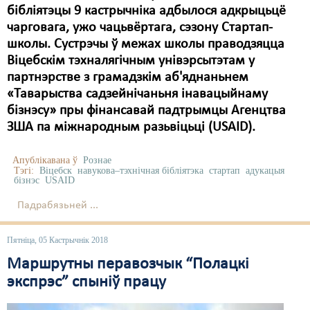
бібліятэцы 9 кастрычніка адбылося адкрыцьцё
чарговага, ужо чацьвёртага, сэзону Стартап-
школы. Сустрэчы ў межах школы праводзяцца
Віцебскім тэхналягічным унівэрсытэтам у
партнэрстве з грамадзкім аб'яднаньнем
«Таварыства садзейнічаньня інавацыйнаму
бізнэсу» пры фінансавай падтрымцы Агенцтва
ЗША па міжнародным разьвіцьці (USAID).
Апублікавана ў
Рознае
Тэгі:
Віцебск
навукова–тэхнічная бібліятэка
стартап
адукацыя
бізнэс
USAID
Падрабязьней ...
Пятніца, 05 Кастрычнік 2018
Маршрутны перавозчык “Полацкі
экспрэс” спыніў працу