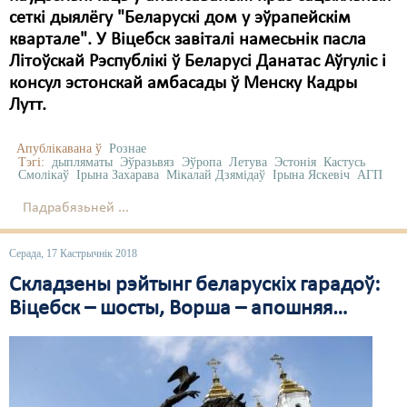
сеткі дыялёгу "Беларускі дом у эўрапейскім
квартале". У Віцебск завіталі намесьнік пасла
Літоўскай Рэспублікі ў Беларусі Данатас Аўгуліс і
консул эстонскай амбасады ў Менску Кадры
Лутт.
Апублікавана ў
Рознае
Тэгі:
дыпляматы
Эўразьвяз
Эўропа
Летува
Эстонія
Кастусь
Смолікаў
Ірына Захарава
Мікалай Дзямідаў
Ірына Яскевіч
АГП
Падрабязьней ...
Серада, 17 Кастрычнік 2018
Складзены рэйтынг беларускіх гарадоў:
Віцебск – шосты, Ворша – апошняя…