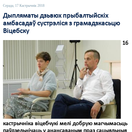
Серада, 17 Кастрычнік 2018
Свабода слова
Дыпляматы дзьвюх прыбалтыйскіх
Свабода сумленьня
амбасадаў сустрэліся з грамадзкасьцю
Віцебску
Суд
16
Сьмяротнае пакараньне
Экалёгія
Правы працоўных
Сацыяльныя правы
кастрычніка віцебчукі мелі добрую магчымасьць
паўдзельнічаць у анансаваным праз сацыяльныя