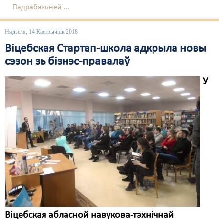
Падрабязьней ...
Нядзеля, 14 Кастрычнік 2018
Віцебская Стартап-школа адкрыла новы
сэзон зь бізнэс-правалаў
У
Віцебская абласной навукова-тэхнічнай