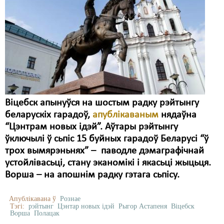
Віцебск апынуўся на шостым радку рэйтынгу
беларускіх гарадоў,
апублікаваным
нядаўна
“Цэнтрам новых ідэй”. Аўтары рэйтынгу
ўключылі ў сьпіс 15 буйных гарадоў Беларусі “ў
трох вымярэньнях” – паводле дэмаграфічнай
устойлівасьці, стану эканомікі і якасьці жыцьця.
Ворша – на апошнім радку гэтага сьпісу.
Апублікавана ў
Рознае
Тэгі:
рэйтынг
Цэнтар новых ідэй
Рыгор Астапеня
Віцебск
Ворша
Полацак