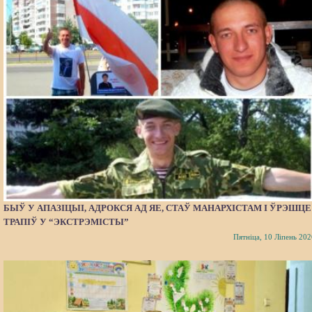
БЫЎ У АПАЗІЦЫІ, АДРОКСЯ АД ЯЕ, СТАЎ МАНАРХІСТАМ І ЎРЭШЦЕ
ТРАПІЎ У “ЭКСТРЭМІСТЫ”
Пятніца, 10 Ліпень 202