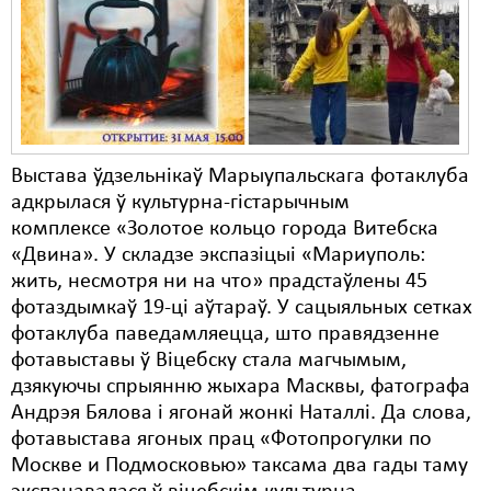
Карная псыхіятрыя
КПЧ ААН
Культурныя правы
ЛПП
Выстава ўдзельнікаў Марыупальскага фотаклуба
Мігранты
адкрылася ў культурна-гістарычным
Мірныя сходы
комплексе «Золотое кольцо города Витебска
«Двина». У складзе экспазіцыі «Мариуполь:
Палітвязьні
жить, несмотря ни на что» прадстаўлены 45
фотаздымкаў 19-ці аўтараў. У сацыяльных сетках
Праваабаронцы
фотаклуба паведамляецца, што правядзенне
Правы дзіцяці
фотавыставы ў Віцебску стала магчымым,
дзякуючы спрыянню жыхара Масквы, фатографа
Пэнітэнцыярная сыстэма
Андрэя Бялова і ягонай жонкі Наталлі. Да слова,
фотавыстава ягоных прац «Фотопрогулки по
Распальваньне варожасьці
Москве и Подмосковью» таксама два гады таму
Рознае