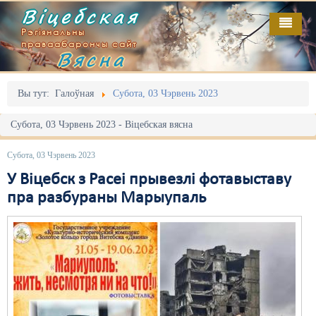
Віцебская
Рэгіянальны
праваабарончы сайт
Вясна
Галоўная
Выданьні
Адміністрацыйны перасьлед
Вы тут:
Галоўная
Субота, 03 Чэрвень 2023
Відэа
Акцыі
Субота, 03 Чэрвень 2023 - Віцебская вясна
Кантакт
Безбар'ернае асяродзьдзе
Субота, 03 Чэрвень 2023
Пра нас
Выбары
У Віцебск з Расеі прывезлі фотавыставу
пра разбураны Марыупаль
RSS
Грамадзянскія ініцыятывы
Дзяржава
Дыскрымінацыя
Затрыманьні