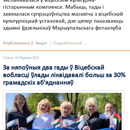
экспанавалася ў віцебскім культурна-
гістарычным комплексе. Мабыць, тады і
Свабода слова
завязалася супрацоўніцтва масквіча з віцебскай
культурніцкай установай, дзе цяпер паказваюць
Свабода сумленьня
здымкі ўдзельнікаў Марыупальскага фотаклуба
Суд
Апублікавана ў
Акцыі
Падрабязьней ...
Сьмяротнае пакараньне
Экалёгія
Субота, 03 Чэрвень 2023
За няпоўныя два гады ў Віцебскай
Правы працоўных
вобласці ўлады ліквідавалі больш за 30%
Сацыяльныя правы
грамадскіх аб'яднанняў