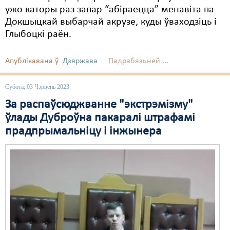
ужо каторы раз запар “абіраецца” менавіта па
Докшыцкай выбарчай акрузе, куды ўваходзіць і
Глыбоцкі раён.
Апублікавана ў
Дзяржава
Падрабязьней ...
Субота, 03 Чэрвень 2023
За распаўсюджванне "экстрэмізму"
ўлады Дуброўна пакаралі штрафамі
прадпрымальніцу і інжынера