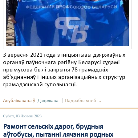
З верасня 2021 года з ініцыятывы дзяржаўных
органаў паўночнага рэгіёну Беларусі судамі
прымусова былі закрыты 78 грамадскіх
аб'яднанняў і іншых арганізацыйных структур
грамадзянскай супольнасці.
Апублікавана ў
Дзяржава
Падрабязьней ...
Субота, 03 Чэрвень 2023
Рамонт сельскіх дарог, брудныя
аўтобусы, пытанні лячэння родных