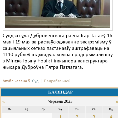
Суддзя суда Дубровенскага раёна Ігар Татаеў 16
мая і 19 мая за распаўсюджванне экстрэмізму ў
сацыяльных сетках пастанавіў аштрафаваць на
1110 рублёў індывідуальнуюа прадпрымальніцу
з Мінска Ірыну Новік і інжынера-канструктара
жыхара Дуброўна Пятра Патлатага.
Апублікавана ў
Суд
Падрабязьней ...
КАЛЯНДАР
«
Чэрвень 2023
Пн
Аў
Ср
Чц
Пт
Сб
Нд
1
2
3
4