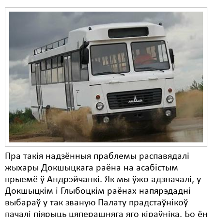
Пра такія надзённыя праблемы распавядалі
жыхары Докшыцкага раёна на асабістым
прыемё ў Андрэйчанкі. Як мы ўжо адзначалі, у
Докшыцкім і Глыбоцкім раёнах напярэдадні
выбараў у так званую Палату прадстаўнікоў
пачалі піярыць цяперашняга яго кіраўніка. Бо ён