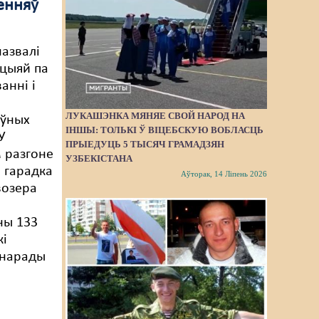
енняў
я
назвалі
ацыяй па
анні і
ЛУКАШЭНКА МЯНЯЕ СВОЙ НАРОД НА
аўных
ІНШЫ: ТОЛЬКІ Ў ВІЦЕБСКУЮ ВОБЛАСЦЬ
У
ПРЫЕДУЦЬ 5 ТЫСЯЧ ГРАМАДЗЯН
 разгоне
УЗБЕКІСТАНА
 гарадка
Аўторак, 14 Ліпень 2026
возера
ны 133
кі
 нарады