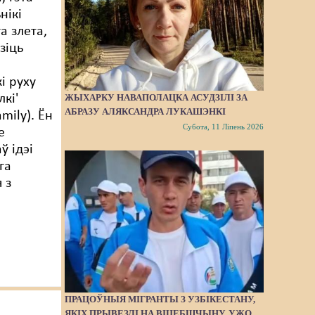
нікі
а злета,
зіць
і руху
ЖЫХАРКУ НАВАПОЛАЦКА АСУДЗІЛІ ЗА
лкі'
АБРАЗУ АЛЯКСАНДРА ЛУКАШЭНКІ
mily). Ён
Субота, 11 Ліпень 2026
е
ў ідэі
га
 з
ПРАЦОЎНЫЯ МІГРАНТЫ З УЗБІКЕСТАНУ,
ЯКІХ ПРЫВЕЗЛІ НА ВІЦЕБШЧЫНУ, УЖО