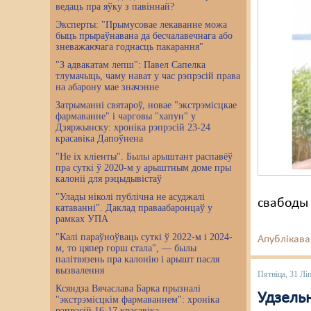
ведаць пра яўку з павіннай?
Эксперты: "Прымусовае лекаванне можа
быць прыраўнавана да бесчалавечнага або
зневажаючага годнасць пакарання"
"З адвакатам лепш": Павел Сапелка
тлумачыць, чаму нават у час рэпрэсій права
на абарону мае значэнне
Затрыманні святароў, новае "экстрэмісцкае
фармаванне" і чарговы "хапун" у
Дзяржынску: хроніка рэпрэсій 23-24
красавіка Дапоўнена
"Не іх кліенты". Былы арыштант распавёў
пра суткі ў 2020-м у арыштным доме пры
калоніі для рэцыдывістаў
"Улады ніколі публічна не асуджалі
свабоды 
катаванні". Даклад праваабаронцаў у
рамках УПА
"Калі параўноўваць суткі ў 2022-м і 2024-
Апублікава
м, то цяпер горш стала", — былы
палітвязень пра калонію і арышт пасля
вызвалення
Пятніца, 31 Лі
Ксяндза Вячаслава Барка прызналі
Удзельн
"экстрэмісцкім фармаваннем": хроніка
рэпрэсій 16-17 красавіка