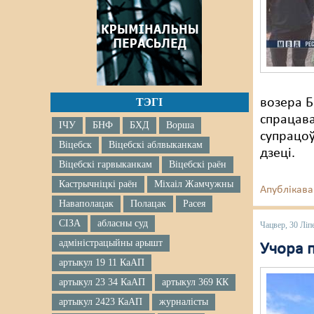
ТЭГІ
возера Б
спрацава
ІЧУ
БНФ
БХД
Ворша
супрацоў
Віцебск
Віцебскі аблвыканкам
дзеці.
Віцебскі гарвыканкам
Віцебскі раён
Кастрычніцкі раён
Міхаіл Жамчужны
Апублікава
Наваполацак
Полацак
Расея
СІЗА
абласны суд
Чацвер, 30 Ліп
адміністрацыйны арышт
Учора 
артыкул 19 11 КаАП
артыкул 23 34 КаАП
артыкул 369 КК
артыкул 2423 КаАП
журналісты