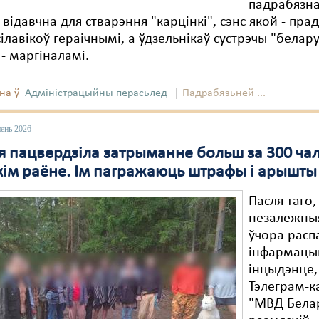
падрабязнас
відавчна для стварэння "карцінкі", сэнс якой - прад
сілавікоў гераічнымі, а ўдзельнікаў сустрэчы "белар
 - маргіналамі.
на ў
Адміністрацыйны перасьлед
Падрабязьней ...
пень 2026
я пацвердзіла затрыманне больш за 300 чал
кім раёне. Ім пагражаюць штрафы і арышты
Пасля таго,
незалежны
ўчора расп
інфармацы
інцыдэнце,
Тэлеграм-к
"МВД Бела