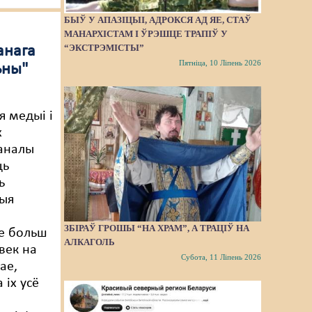
БЫЎ У АПАЗІЦЫІ, АДРОКСЯ АД ЯЕ, СТАЎ
МАНАРХІСТАМ І ЎРЭШЦЕ ТРАПІЎ У
“ЭКСТРЭМІСТЫ”
анага
Пятніца, 10 Ліпень 2026
ьны"
 медыі і
х
аналы
ць
ь
ныя
ЗБІРАЎ ГРОШЫ “НА ХРАМ”, А ТРАЦІЎ НА
е больш
АЛКАГОЛЬ
век на
Субота, 11 Ліпень 2026
ае,
 іх усё