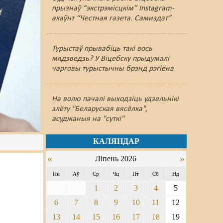
прызнаў “экстрэмісцкім” Instagram-
акаўнт “Честная газета. Самиздат”
Турыстаў прывабіць такі вось
мядзведзь? У Віцебску прыдумалі
чарговы турыстычны брэнд рэгіёна
На волю пачалі выходзіць удзельнікі
злёту "Беларуская вясёлка",
асуджаныя на "суткі"
КАЛЯНДАР
«
»
Ліпень 2026
Пн
Аў
Ср
Чц
Пт
Сб
Нд
1
2
3
4
5
6
7
8
9
10
11
12
13
14
15
16
17
18
19