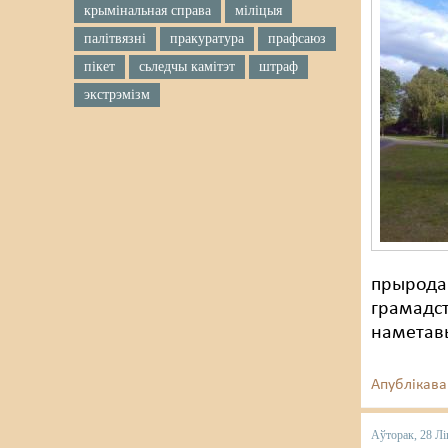
крымінальная справа
міліцыя
палітвязні
пракуратура
прафсаюз
пікет
сьледчы камітэт
штраф
экстрэмізм
прыродай
грамадст
наметавы
Апублікава
Аўторак, 28 Лі