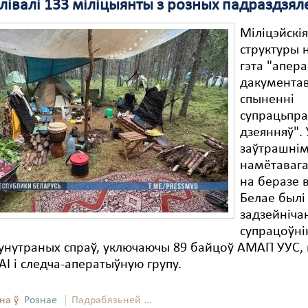
лівалі 133 міліцыянты з розных падраздзял
Міліцэйскі
структуры 
гэта "апер
дакументав
спыненні
супрацьпр
дзеянняў". 
заўтрашнім
намётавага
на беразе 
Белае былі
задзейніча
супрацоўні
 унутраных спраў, уключаючы 89 байцоў АМАП УУС,
І і следча-аператыўную групу.
на ў
Рознае
Падрабязьней ...