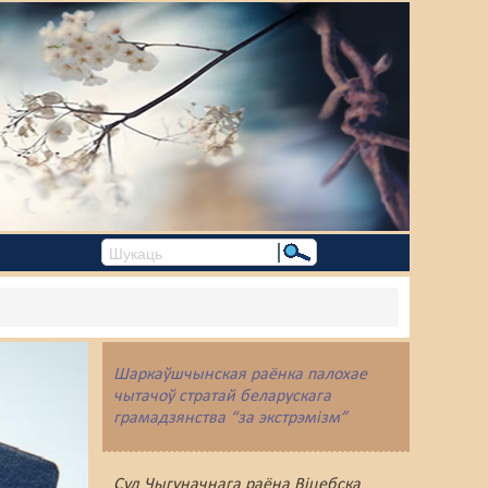
Шаркаўшчынская раёнка палохае
чытачоў стратай беларускага
грамадзянства “за экстрэмізм”
Суд Чыгуначнага раёна Віцебска