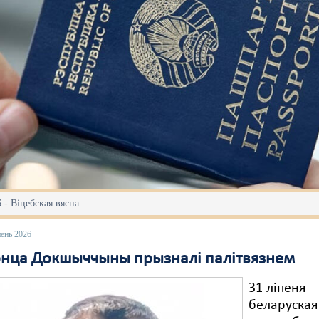
 - Віцебская вясна
пень 2026
нца Докшыччыны прызналі палітвязнем
31 ліпеня
беларуская