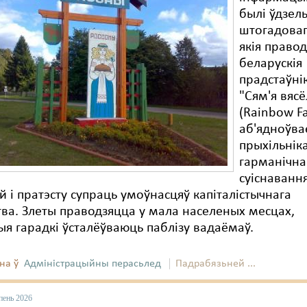
былі ўдзель
штогадоваг
якія правод
беларускія
прадстаўнік
"Сям'я вясё
(Rainbow Fa
аб'ядноўва
прыхільніка
гарманічна
суіснавання
 і пратэсту супраць умоўнасцяў капіталістычнага
ва. Злеты праводзяцца у мала населеных месцах,
я гарадкі ўсталёўваюць паблізу вадаёмаў.
на ў
Адміністрацыйны перасьлед
Падрабязьней ...
пень 2026