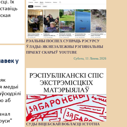
ці. Іх
ставіць
уская
РЭАЛЬНЫ ПОСПЕХ СУПРАЦЬ РЭСУРСУ
ЎЛАДЫ: ЯК НЕЗАЛЕЖНЫ РЭГІЯНАЛЬНЫ
ПРАЕКТ СКАРЫЎ YOUTUBE
Субота, 11 Ліпень 2026
авек у
 як
я медыі
аўсюдзілі
ю аб
анал
руси"
СУДЫ ВІЦЕБСКАЙ ВОБЛАСЦІ ІСТОТНА