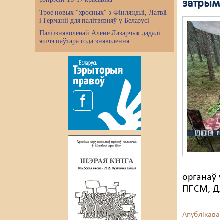
затрым
Трое новых "хросных" з Фінляндыі, Латвіі
і Германіі для палітвязняў у Беларусі
Палітзняволенай Алене Лазарчык дадалі
яшчэ паўтара года зняволення
органаў
ППСМ, ДА
Апублікава