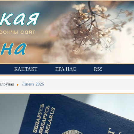
ская
на
рончы сайт
КАНТАКТ
ПРА НАС
RSS
алоўная
Ліпень 2026