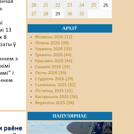
ончая
20
21
22
23
24
25
26
ь
27
28
29
30
31
і
АРХІЎ
і 13
х 8
Жнівень 2026 (12)
Ліпень 2026 (39)
краты ў
Чэрвень 2026 (35)
Травень 2026 (44)
ннем з
Красавік 2026 (44)
кімі
Сакавік 2026 (59)
мі” і
Люты 2026 (39)
Студзень 2026 (29)
ннем
Сьнежань 2025 (32)
Лістапад 2025 (31)
Кастрычнік 2025 (36)
Верасень 2025 (34)
ПАПУЛЯРНАЕ
м раёне