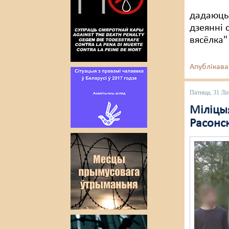
дадаюць 
дзеянні 
вясёлка"
Апублікава
Пятніца, 31 Лі
Міліцы
Расонс