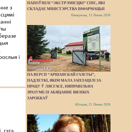
ПАПОЎНІЛІ “ЭКСТРЭМІСЦКІ” СПІС, ЯКІ
нне з
СКЛАДАЕ МІНІСТЭРСТВА ІНФАРМАЦЫІ
сцямі
Панядзелак, 13 Ліпень 2026
анні
упы
беразе
цыя
,
рослыя і
ПА ВЕРСІІ “АРШАНСКАЙ ГАЗЕТЫ”,
ПАДЛЕТКІ, ЯКІМ МАЛА ЗАПЛАЦІЛІ ЗА
ПРАЦУ Ў ЛЯСГАСЕ, НЯПРАВІЛЬНА
ЗРАЗУМЕЛІ АБЯЦАННЕ ВЯЛІКІХ
ЗАРОБКАЎ
Аўторак, 21 Ліпень 2026
й
, гэта