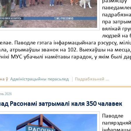
размясціў
паведамле
падрабязна
пра затрым
вялікай гр
людзей на 
елае. Паводле гэтага інфармацыйнага рэсурсу, мілі
ла, атрымаўшы званок на 102. Выехаўшы на месца
нікі МУС убачылі намётавы гарадок, у якім былі да
на ў
Адміністрацыйны перасьлед
Падрабязьней ...
ень 2026
пад Расонамі затрымалі каля 350 чалавек
Паводле
папярэдня
інфармацыі