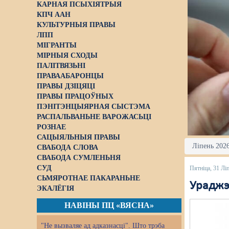
КАРНАЯ ПСЫХІЯТРЫЯ
КПЧ ААН
КУЛЬТУРНЫЯ ПРАВЫ
ЛПП
МІГРАНТЫ
МІРНЫЯ СХОДЫ
ПАЛІТВЯЗЬНІ
ПРАВААБАРОНЦЫ
ПРАВЫ ДЗІЦЯЦІ
ПРАВЫ ПРАЦОЎНЫХ
ПЭНІТЭНЦЫЯРНАЯ СЫСТЭМА
РАСПАЛЬВАНЬНЕ ВАРОЖАСЬЦІ
РОЗНАЕ
САЦЫЯЛЬНЫЯ ПРАВЫ
Ліпень 2026
СВАБОДА СЛОВА
СВАБОДА СУМЛЕНЬНЯ
СУД
Пятніца, 31 Лі
СЬМЯРОТНАЕ ПАКАРАНЬНЕ
Ураджэ
ЭКАЛЁГІЯ
НАВІНЫ ПЦ «ВЯСНА»
"Не вызваляе ад адказнасці". Што трэба