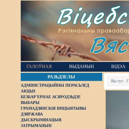
Віцеб
Вяс
Рэгіянальны правааба
ГАЛОЎНАЯ
ВЫДАНЬНІ
ВІДЭА
РАЗЬДЗЕЛЫ
Вы тут:
Г
АДМІНІСТРАЦЫЙНЫ ПЕРАСЬЛЕД
АКЦЫІ
БЕЗБАР'ЕРНАЕ АСЯРОДЗЬДЗЕ
ВЫБАРЫ
ГРАМАДЗЯНСКІЯ ІНІЦЫЯТЫВЫ
ДЗЯРЖАВА
ДЫСКРЫМІНАЦЫЯ
ЗАТРЫМАНЬНІ