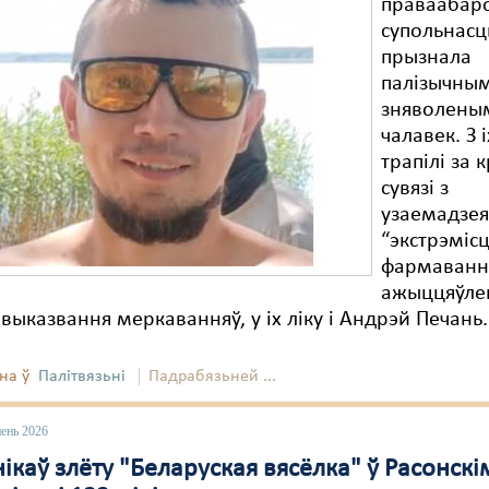
праваабар
супольнасц
прызнала
палізычным
зняволеным
чалавек. З і
трапілі за 
сувязі з
узаемадзея
“экстрэмісц
фармавання
ажыццяўле
выказвання меркаванняў, у іх ліку і Андрэй Печань.
на ў
Палітвязьні
Падрабязьней ...
пень 2026
ікаў злёту "Беларуская вясёлка" ў Расонскі