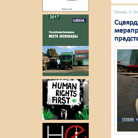
Пятніца, 31 Лі
Сцвярд
мерапр
прадста