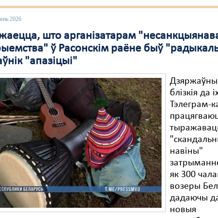
пень 2026
жаецца, што арганізатарам "несанкцыянав
ыемства" ў Расонскім раёне быў "радыкал
ўнік "апазіцыі"
Дзяржаўныя
блізкія да і
Тэлеграм-к
працягваю
тыражавац
"скандаль
навіны"
затрыманн
як 300 чала
возеры Бел
дадаючы да
новыя