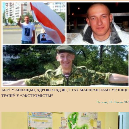
БЫЎ У АПАЗІЦЫІ, АДРОКСЯ АД ЯЕ, СТАЎ МАНАРХІСТАМ І ЎРЭШЦЕ
ТРАПІЎ У “ЭКСТРЭМІСТЫ”
Пятніца, 10 Ліпень 202