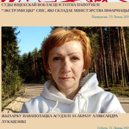
СУДЫ ВІЦЕБСКАЙ ВОБЛАСЦІ ІСТОТНА ПАПОЎНІЛІ
“ЭКСТРЭМІСЦКІ” СПІС, ЯКІ СКЛАДАЕ МІНІСТЭРСТВА ІНФАРМАЦЫ
Панядзелак, 13 Ліпень 202
ЖЫХАРКУ НАВАПОЛАЦКА АСУДЗІЛІ ЗА АБРАЗУ АЛЯКСАНДРА
ЛУКАШЭНКІ
Субота, 11 Ліпень 202