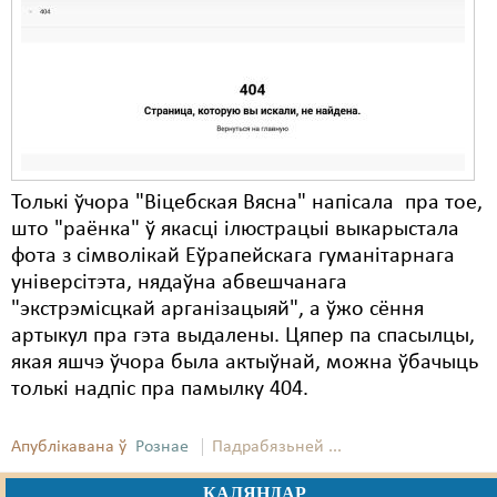
Карная псыхіятрыя
КПЧ ААН
Культурныя правы
ЛПП
Мігранты
Толькі ўчора "Віцебская Вясна" напісала пра тое,
Мірныя сходы
што "раёнка" ў якасці ілюстрацыі выкарыстала
фота з сімволікай Еўрапейскага гуманітарнага
Палітвязьні
універсітэта, нядаўна абвешчанага
"экстрэмісцкай арганізацыяй", а ўжо сёння
Праваабаронцы
артыкул пра гэта выдалены. Цяпер па спасылцы,
Правы дзіцяці
якая яшчэ ўчора была актыўнай, можна ўбачыць
толькі надпіс пра памылку 404.
Пэнітэнцыярная сыстэма
Распальваньне варожасьці
Апублікавана ў
Рознае
Падрабязьней ...
Рознае
КАЛЯНДАР