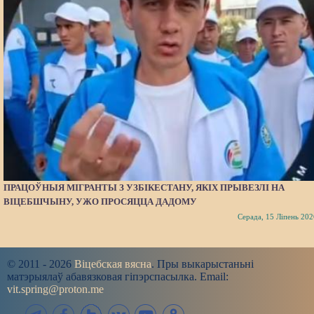
ПРАЦОЎНЫЯ МІГРАНТЫ З УЗБІКЕСТАНУ, ЯКІХ ПРЫВЕЗЛІ НА
ВІЦЕБШЧЫНУ, УЖО ПРОСЯЦЦА ДАДОМУ
Серада, 15 Ліпень 202
© 2011 - 2026
Віцебская вясна
. Пры выкарыстаньні
матэрыялаў абавязковая гіпэрспасылка. Email:
vit.spring@proton.me