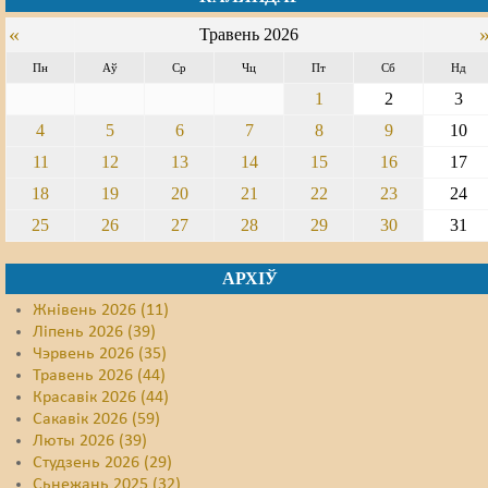
«
Травень 2026
Свабода слова
Пн
Аў
Ср
Чц
Пт
Сб
Нд
Свабода сумленьня
1
2
3
Суд
4
5
6
7
8
9
10
11
12
13
14
15
16
17
Сьмяротнае пакараньне
18
19
20
21
22
23
24
Экалёгія
25
26
27
28
29
30
31
Правы працоўных
АРХІЎ
Сацыяльныя правы
Жнівень 2026 (11)
Ліпень 2026 (39)
Чэрвень 2026 (35)
Травень 2026 (44)
Красавік 2026 (44)
Сакавік 2026 (59)
Люты 2026 (39)
Студзень 2026 (29)
Сьнежань 2025 (32)