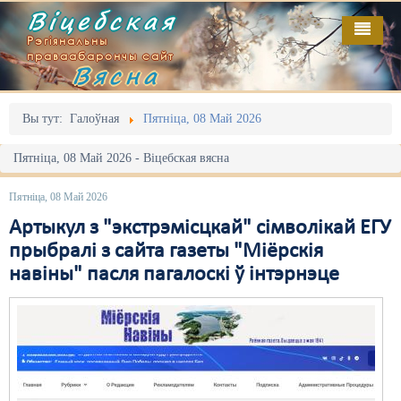
Віцебская
Рэгіянальны
праваабарончы сайт
Вясна
Галоўная
Выданьні
Адміністрацыйны перасьлед
Вы тут:
Галоўная
Пятніца, 08 Май 2026
Відэа
Акцыі
Пятніца, 08 Май 2026 - Віцебская вясна
Кантакт
Безбар'ернае асяродзьдзе
Пятніца, 08 Май 2026
Пра нас
Выбары
Артыкул з "экстрэмісцкай" сімволікай ЕГУ
прыбралі з сайта газеты "Міёрскія
RSS
Грамадзянскія ініцыятывы
навіны" пасля пагалоскі ў інтэрнэце
Дзяржава
Дыскрымінацыя
Затрыманьні