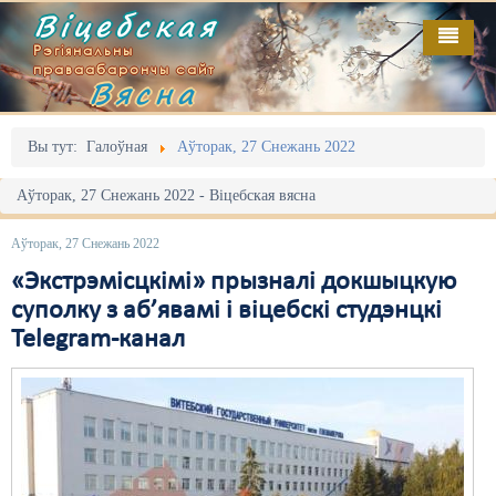
Віцебская
Рэгіянальны
праваабарончы сайт
Вясна
Галоўная
Выданьні
Адміністрацыйны перасьлед
Вы тут:
Галоўная
Аўторак, 27 Снежань 2022
Відэа
Акцыі
Аўторак, 27 Снежань 2022 - Віцебская вясна
Кантакт
Безбар'ернае асяродзьдзе
Аўторак, 27 Снежань 2022
Пра нас
Выбары
«Экстрэмісцкімі» прызналі докшыцкую
суполку з аб’явамі і віцебскі студэнцкі
RSS
Грамадзянскія ініцыятывы
Telegram-канал
Дзяржава
Дыскрымінацыя
Затрыманьні