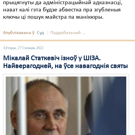
прыцягнуты да адміністрацыйнай адказнасці,
нават калі гэта будзе абвестка пра згубленыя
Свабода слова
ключы ці пошук майстра па манікюры.
Свабода сумленьня
Апублікавана ў
Суд
Падрабязьней ...
Суд
Сьмяротнае пакараньне
Аўторак, 27 Снежань 2022
Мікалай Статкевіч ізноў у ШІЗА.
Экалёгія
Найверагодней, на ўсе навагоднія святы
Правы працоўных
Сацыяльныя правы