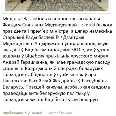
Медаль «За любовь и верность» заснаваны
Фондам Святланы Мядзведзевай – жонкі былога
прэзідэнта і прэм’ер міністра, а цяпер намесніка
Старшыні Рады бяспекі РФ Дзмітрыя
Мядзведзева. У цырымоніі ўганаравання, якую
зладзілі ў Віцебскім гарадскім ЗАГСе, узяў удзел
вядомы ў Віцебску прыхільнік «русского мира»
Андрэй Герашчанка, які мае грамадскую пасаду
старшыні Каардынацыйнай рады беларускіх
грамадскіх аб’яднанняў суайчыннікаў пра
Пасольстве Расейскай Федэрацыі ў Рэспубліцы
Беларусь. Прасцей кажучы, асоба, якая свядома
праводзіць антыбеларускую палітыку ў
грамадскім жыцці Віцебска і ўсёй Беларусі.
Апублікавана ў
Акцыі
Падрабязьней ...