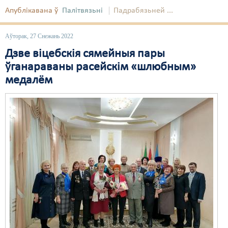
Апублікавана ў
Палітвязьні
Падрабязьней ...
Аўторак, 27 Снежань 2022
Дзве віцебскія сямейныя пары
ўганараваны расейскім «шлюбным»
медалём