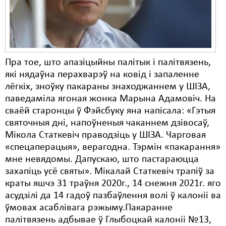
Пра тое, што апазіцыйны палітык і палітвязень,
які нядаўна перахварэў на ковід і запаленне
лёгкіх, зноўку пакараны знаходжаннем у ШІЗА,
паведаміла ягоная жонка Марына Адамовіч. На
сваёй старонцы ў Фэйсбуку яна напісала: «Гэтыя
святочныя дні, напоўненыя чаканнем дзівосаў,
Мікола Статкевіч праводзіць у ШІЗА. Чарговая
«спецаперацыя», верагодна. Тэрмін «пакарання»
мне невядомы. Дапускаю, што пастараюцца
захапіць усё святы». Мікалай Статкевіч трапіў за
краты яшчэ 31 траўня 2020г., 14 снежня 2021г. яго
асудзілі да 14 гадоў пазбаўлення волі ў калоніі ва
ўмовах асаблівага рэжыму.Пакаранне
палітвязень адбывае ў Глыбоцкай калоніі №13,