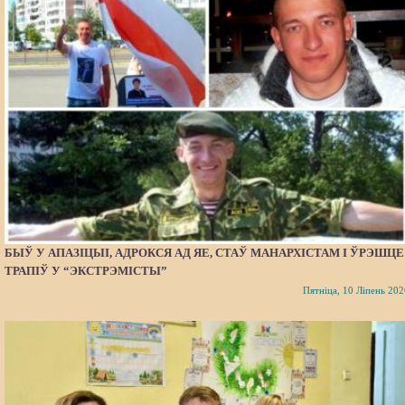
БЫЎ У АПАЗІЦЫІ, АДРОКСЯ АД ЯЕ, СТАЎ МАНАРХІСТАМ І ЎРЭШЦЕ
ТРАПІЎ У “ЭКСТРЭМІСТЫ”
Пятніца, 10 Ліпень 202