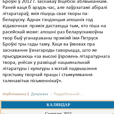
Броўкі ў 2012 г. заснаваў Віцебскі аблвыканкам.
Раней хаця б зрэдзь час, але лаўрэатамі абіралі
літаратараў, якія пішуць свае творы па-
беларуску. Аднак тэндэнцыя апошніх год
відавочная: прэмія дастаецца тым, хто піша на
расейскай мове: апошні раз беларускамоўны
твор быў уганараваны прэміяй імя Петруся
Броўкі тры гады таму. Хаця ва ўмовах пра
заснаванне ўзнагароды гаворыцца, што яе
прысуджаюць «за высокі ўзровень літаратурнага
твора, унёсак у развіццё нацыянальнай
літаратуры і культуры з мэтай падвышэння
прэстыжу творчай працы і стымулявання
таленавітых пісьменнікаў».
Апублікавана ў
Дзяржава
Падрабязьней ...
КАЛЯНДАР
«
Сьнежань 2022