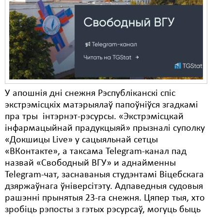
Карная псыхіятрыя
КПЧ ААН
Культурныя правы
ЛПП
Мігранты
У апошнія дні снежня Рэспубліканскі спіс
Мірныя сходы
экстрэмісцкіх матэрыялаў папоўніўся згадкамі
пра тры інтэрнэт-рэсурсы. «Экстрэмісцкай
Палітвязьні
інфармацыйнай прадукцыяй» прызналі суполку
Праваабаронцы
«Докшицы Live» у сацыяльнай сетцы
«ВКонтакте», а таксама Telegram-канал пад
Правы дзіцяці
назвай «Свободный ВГУ» и аднайменны
Telegram-чат, заснаваныя студэнтамі Віцебскага
Пэнітэнцыярная сыстэма
дзяржаўнага ўніверсітэту. Адпаведныя судовыя
Распальваньне варожасьці
рашэнні прынятыя 23-га снежня. Цяпер тыя, хто
зробіць рэпосты з гэтых рэсурсаў, могуць быць
Рознае