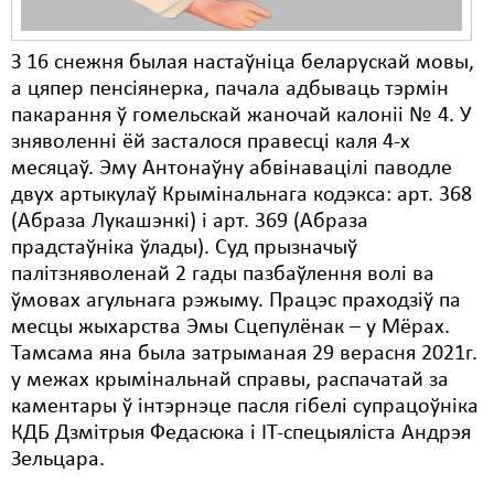
З 16 снежня былая настаўніца беларускай мовы,
а цяпер пенсіянерка, пачала адбываць тэрмін
пакарання ў гомельскай жаночай калоніі № 4. У
зняволенні ёй засталося правесці каля 4-х
месяцаў. Эму Антонаўну абвінавацілі паводле
двух артыкулаў Крымінальнага кодэкса: арт. 368
(Абраза Лукашэнкі) і арт. 369 (Абраза
прадстаўніка ўлады). Суд прызначыў
палітзняволенай 2 гады пазбаўлення волі ва
ўмовах агульнага рэжыму. Працэс праходзіў па
месцы жыхарства Эмы Сцепулёнак – у Мёрах.
Тамсама яна была затрыманая 29 верасня 2021г.
у межах крымінальнай справы, распачатай за
каментары ў інтэрнэце пасля гібелі супрацоўніка
КДБ Дзмітрыя Федасюка і ІТ-спецыяліста Андрэя
Зельцара.