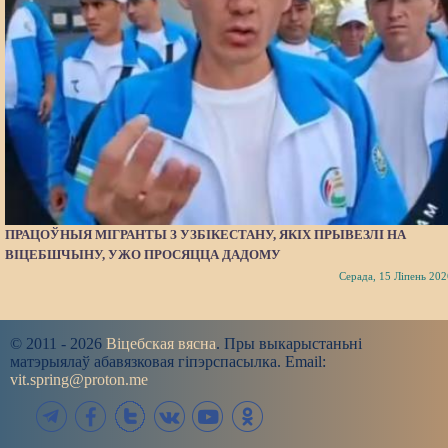
ПРАЦОЎНЫЯ МІГРАНТЫ З УЗБІКЕСТАНУ, ЯКІХ ПРЫВЕЗЛІ НА
ВІЦЕБШЧЫНУ, УЖО ПРОСЯЦЦА ДАДОМУ
Серада, 15 Ліпень 202
© 2011 - 2026
Віцебская вясна
. Пры выкарыстаньні
матэрыялаў абавязковая гіпэрспасылка. Email:
vit.spring@proton.me