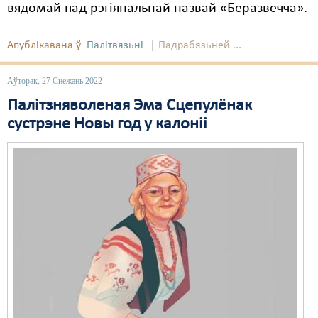
вядомай пад рэгіянальнай назвай «Беразвечча».
Апублікавана ў
Палітвязьні
Падрабязьней ...
Аўторак, 27 Снежань 2022
Палітзняволеная Эма Сцепулёнак
сустрэне Новы год у калоніі