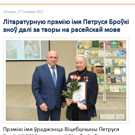
Аўторак, 27 Снежань 2022
Літаратурную прэмію імя Петруся Броўкі
зноў далі за творы на расейскай мове
Прэмію імя ўраджэнца Віцебшчыны Петруся