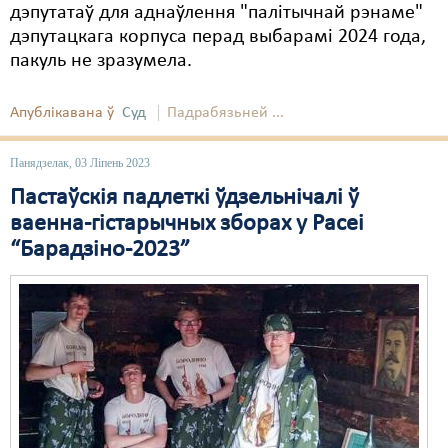
дэпутатаў для аднаўлення "палітычнай рэнаме"
дэпутацкага корпуса перад выбарамі 2024 года,
пакуль не зразумела.
Апублікавана ў
Суд
Падрабязьней ...
Панядзелак, 03 Ліпень 2023
Пастаўскія падлеткі ўдзельнічалі ў
ваенна-гістарычных зборах у Расеі
“Барадзіно-2023”