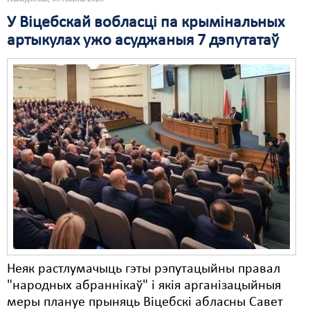
У Віцебскай вобласці па крымінальных
Свабода слова
артыкулах ужо асуджаныя 7 дэпутатаў
Свабода сумленьня
Суд
Сьмяротнае пакараньне
Экалёгія
Правы працоўных
Сацыяльныя правы
Неяк растлумачыць гэты рэпутацыйны правал
"народных абраннікаў" і якія арганізацыйныя
меры плануе прыняць Віцебскі абласны Савет