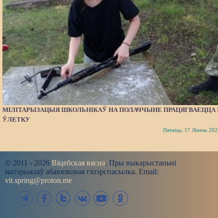
МІЛІТАРЫЗАЦЫЯ ШКОЛЬНІКАЎ НА ПОЛАЧЧЫНЕ ПРАЦЯГВАЕЦЦА 
ЎЛЕТКУ
Пятніца, 17 Ліпень 202
© 2011 - 2026
Віцебская вясна
. Пры выкарыстаньні
матэрыялаў абавязковая гіпэрспасылка. Email:
vit.spring@proton.me