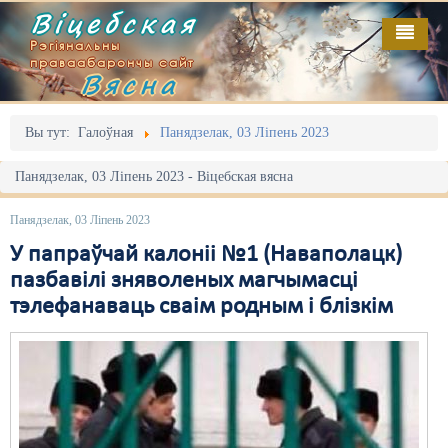
Віцебская
Рэгіянальны
праваабарончы сайт
Вясна
Галоўная
Выданьні
Адміністрацыйны перасьлед
Вы тут:
Галоўная
Панядзелак, 03 Ліпень 2023
Відэа
Акцыі
Панядзелак, 03 Ліпень 2023 - Віцебская вясна
Кантакт
Безбар'ернае асяродзьдзе
Панядзелак, 03 Ліпень 2023
Пра нас
Выбары
У папраўчай калоніі №1 (Наваполацк)
пазбавілі зняволеных магчымасці
RSS
Грамадзянскія ініцыятывы
тэлефанаваць сваім родным і блізкім
Дзяржава
Дыскрымінацыя
Затрыманьні