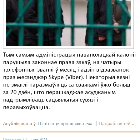
Карная псыхіятрыя
КПЧ ААН
Культурныя правы
ЛПП
Мігранты
Тым самым адміністрацыя наваполацкай калоніі
парушыла законнае права зэкаў, на чатыры
Мірныя сходы
тэлефонныя званкі ў месяц і адзін відэазванок
Палітвязьні
праз месэнджэр Skype (Viber). Некаторыя вязні
не змаглі паразмаўляць са сваякамі ўжо больш
Праваабаронцы
за 20 дзён, што перашкаджае асуджаным
падтрымліваць сацыяльныя сувязі і
Правы дзіцяці
перавыхоўвацца.
Пэнітэнцыярная сыстэма
Апублікавана ў
Пэнітэнцыярная сыстэма
Падрабязьней ...
Распальваньне варожасьці
Рознае
Панядзелак, 03 Ліпень 2023