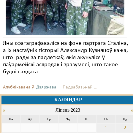
Яны сфатаграфаваліся на фоне партрэта Сталіна,
а іх настаўнік гісторыі Аляксандр Кузняцоў кажа,
што рады за падлеткаў, якія акунуліся ў
паўармейскі асяродак і зразумелі, што такое
будні салдата.
Апублікавана ў
Дзяржава
Падрабязьней ...
КАЛЯНДАР
«
Ліпень 2023
Пн
Аў
Ср
Чц
Пт
Сб
Нд
1
2