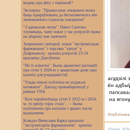
ведаць пра яўку з павіннай?
Эксперты: "Прымусовае лекаванне можа
быць прыраўнавана да бесчалавечнага або
зневажаючага годнасць пакарання"
"З адвакатам лепш": Павел Сапелка
тлумачыць, чаму нават у час рэпрэсій права
на абарону мае значэнне
Затрыманні святароў, новае "экстрэмісцкае
фармаванне" і чарговы "хапун" у
Дзяржынску: хроніка рэпрэсій 23-24
красавіка Дапоўнена
"Не іх кліенты". Былы арыштант распавёў
пра суткі ў 2020-м у арыштным доме пры
калоніі для рэцыдывістаў
асудзілі
"Улады ніколі публічна не асуджалі
ён адбыў
катаванні". Даклад праваабаронцаў у
рамках УПА
папсавал
на ягон
"Калі параўноўваць суткі ў 2022-м і 2024-
м, то цяпер горш стала", — былы
палітвязень пра калонію і арышт пасля
вызвалення
Апублікава
Ксяндза Вячаслава Барка прызналі
"экстрэмісцкім фармаваннем": хроніка
Аўторак, 30 Ве
рэпрэсій 16-17 красавіка