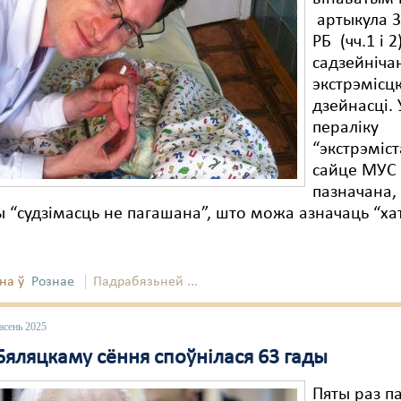
артыкула 3
РБ (чч.1 і 2
садзейніча
экстрэмісц
дзейнасці. 
пераліку
“экстрэміст
сайце МУС
пазначана,
 “судзімасць не пагашана”, што можа азначаць “х
на ў
Рознае
Падрабязьней ...
асень 2025
Бяляцкаму сёння споўнілася 63 гады
Пяты раз п