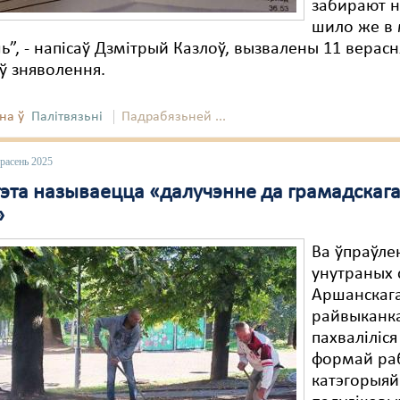
забирают н
шило же в
ь”, - напісаў Дзмітрый Казлоў, вызвалены 11 верасн
оў зняволення.
на ў
Палітвязьні
Падрабязьней ...
расень 2025
гэта называецца «далучэнне да грамадскаг
»
Ва ўпраўле
унутраных 
Аршанскаг
райвыканк
пахваліліс
формай ра
катэгорыя