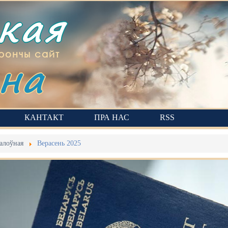
ская
на
рончы сайт
КАНТАКТ
ПРА НАС
RSS
алоўная
Верасень 2025