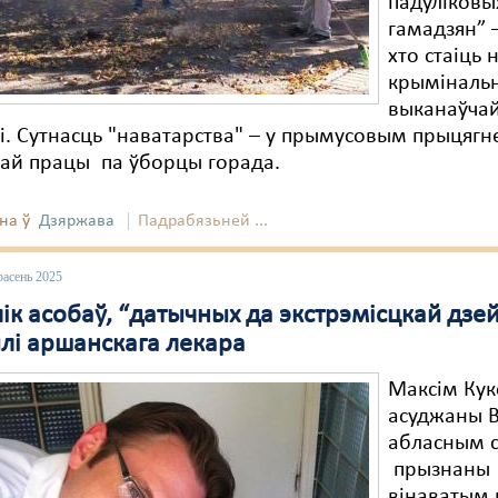
падуліковы
гамадзян” –
хто стаіць н
крыміналь
выканаўча
і. Сутнасць "наватарства" – у прымусовым прыцягн
най працы па ўборцы горада.
на ў
Дзяржава
Падрабязьней ...
расень 2025
ік асобаў, “датычных да экстрэмісцкай дзей
лі аршанскага лекара
Максім Кук
асуджаны В
абласным с
прызнаны
вінаватым 