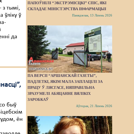
х
ПАПОЎНІЛІ “ЭКСТРЭМІСЦКІ” СПІС, ЯКІ
 з тымі,
СКЛАДАЕ МІНІСТЭРСТВА ІНФАРМАЦЫІ
а ўліку ў
Панядзелак, 13 Ліпень 2026
на-
й
енні да
ПА ВЕРСІІ “АРШАНСКАЙ ГАЗЕТЫ”,
ПАДЛЕТКІ, ЯКІМ МАЛА ЗАПЛАЦІЛІ ЗА
насці”,
ПРАЦУ Ў ЛЯСГАСЕ, НЯПРАВІЛЬНА
ЗРАЗУМЕЛІ АБЯЦАННЕ ВЯЛІКІХ
ЗАРОБКАЎ
со быў
Аўторак, 21 Ліпень 2026
іцебскім
удом, ён
паводле