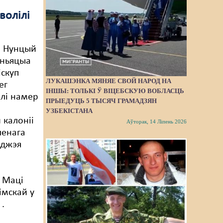
волілі
і Нунцый
Іньяцыа
іскуп
ЛУКАШЭНКА МЯНЯЕ СВОЙ НАРОД НА
ег
ІНШЫ: ТОЛЬКІ Ў ВІЦЕБСКУЮ ВОБЛАСЦЬ
елі намер
ПРЫЕДУЦЬ 5 ТЫСЯЧ ГРАМАДЗЯН
УЗБЕКІСТАНА
 калоніі
Аўторак, 14 Ліпень 2026
ленага
нджэя
 Маці
імскай у
.