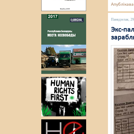
Апублікава
Панядзелак, 29
Экс-пал
зарабля