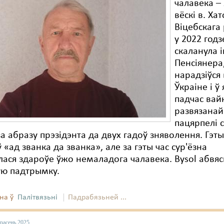
чалавека –
вёскі в. Ха
Віцебскага
у 2022 годз
скаланула і
Пенсіянера,
нарадзіўся
Ўкраіне і ў
падчас вай
развязанай 
пацярпелі с
 за абразу прэзідэнта да двух гадоў зняволення. Гэт
 «ад званка да званка», але за гэты час сур'ёзна
ася здароўе ўжо немаладога чалавека. Bysol абвя
ую падтрымку.
на ў
Палітвязьні
Падрабязьней ...
расень 2025