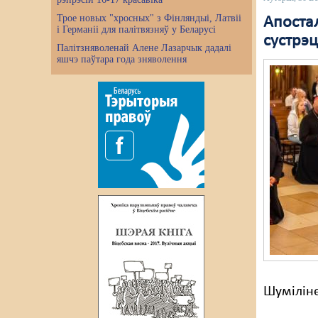
Трое новых "хросных" з Фінляндыі, Латвіі
Апостал
і Германіі для палітвязняў у Беларусі
сустрэц
Палітзняволенай Алене Лазарчык дадалі
яшчэ паўтара года зняволення
Шуміліне