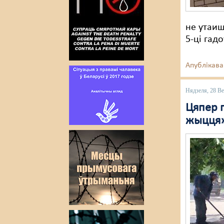
не утаиш
5-ці гад
Апублікава
Нядзеля, 28 Ве
Цяпер 
жыцця