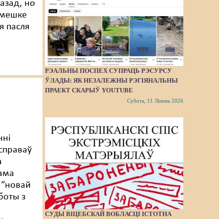
азад, но
 мешке
я пасля
РЭАЛЬНЫ ПОСПЕХ СУПРАЦЬ РЭСУРСУ
ЎЛАДЫ: ЯК НЕЗАЛЕЖНЫ РЭГІЯНАЛЬНЫ
ПРАЕКТ СКАРЫЎ YOUTUBE
Субота, 11 Ліпень 2026
а
нні
справаў
а
ама
я “новай
боты з
й
СУДЫ ВІЦЕБСКАЙ ВОБЛАСЦІ ІСТОТНА