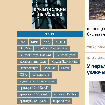
інспекцы
ТЭГІ
бясплат
ІЧУ
БНФ
БХД
Ворша
Апублікава
Віцебск
Віцебскі аблвыканкам
Віцебскі гарвыканкам
Віцебскі раён
Пятніца, 26 Ве
Кастрычніцкі раён
Міхаіл Жамчужны
У перал
Наваполацак
Полацак
Расея
уключы
СІЗА
абласны суд
адміністрацыйны арышт
артыкул 19 11 КаАП
артыкул 23 34 КаАП
артыкул 369 КК
артыкул 2423 КаАП
журналісты