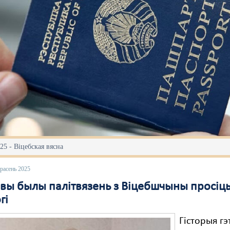
25 - Віцебская вясна
расень 2025
овы былы палітвязень з Віцебшчыны просіц
гі
Гісторыя гэ