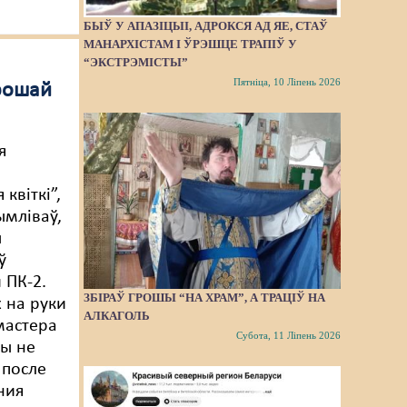
БЫЎ У АПАЗІЦЫІ, АДРОКСЯ АД ЯЕ, СТАЎ
МАНАРХІСТАМ І ЎРЭШЦЕ ТРАПІЎ У
“ЭКСТРЭМІСТЫ”
Пятніца, 10 Ліпень 2026
грошай
я
 квіткі”,
ымліваў,
ы
ў
 ПК-2.
ЗБІРАЎ ГРОШЫ “НА ХРАМ”, А ТРАЦІЎ НА
 на руки
АЛКАГОЛЬ
мастера
Субота, 11 Ліпень 2026
ы не
 после
ния