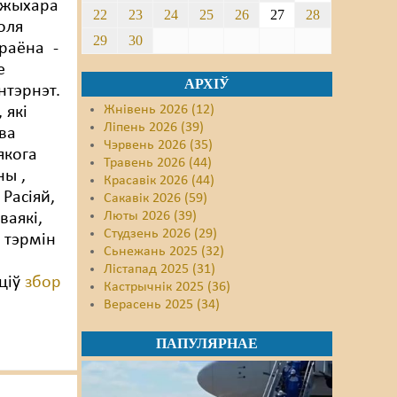
 жыхара
22
23
24
25
26
27
28
толя
29
30
 раёна -
е
АРХІЎ
нтэрнэт.
Жнівень 2026 (12)
 які
Ліпень 2026 (39)
 ва
Чэрвень 2026 (35)
 якога
Травень 2026 (44)
ны ,
Красавік 2026 (44)
Расіяй,
Сакавік 2026 (59)
Люты 2026 (39)
ваякі,
Студзень 2026 (29)
ы тэрмін
Сьнежань 2025 (32)
Лістапад 2025 (31)
сціў
збор
Кастрычнік 2025 (36)
Верасень 2025 (34)
ПАПУЛЯРНАЕ