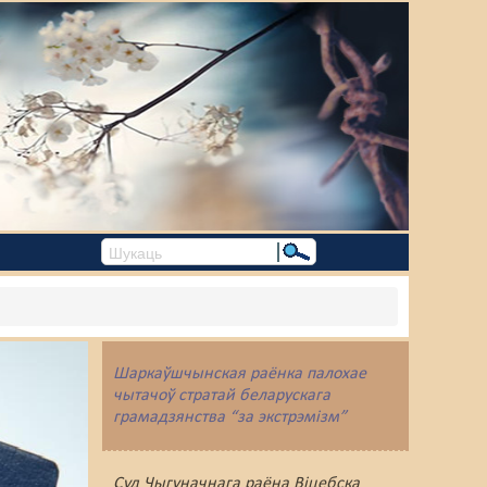
Шаркаўшчынская раёнка палохае
чытачоў стратай беларускага
грамадзянства “за экстрэмізм”
Суд Чыгуначнага раёна Віцебска