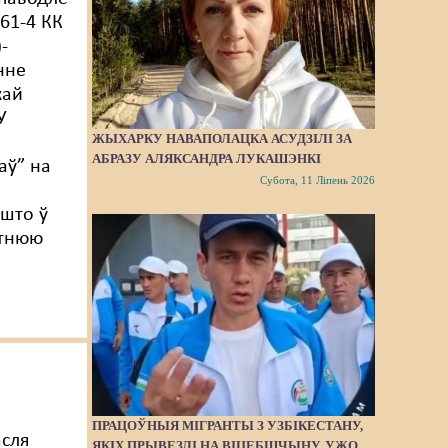
61-4 КК
)-
нне
кай
У
ЖЫХАРКУ НАВАПОЛАЦКА АСУДЗІЛІ ЗА
АБРАЗУ АЛЯКСАНДРА ЛУКАШЭНКІ
аў” на
Субота, 11 Ліпень 2026
 што ў
атнюю
ПРАЦОЎНЫЯ МІГРАНТЫ З УЗБІКЕСТАНУ,
асля
ЯКІХ ПРЫВЕЗЛІ НА ВІЦЕБШЧЫНУ, УЖО