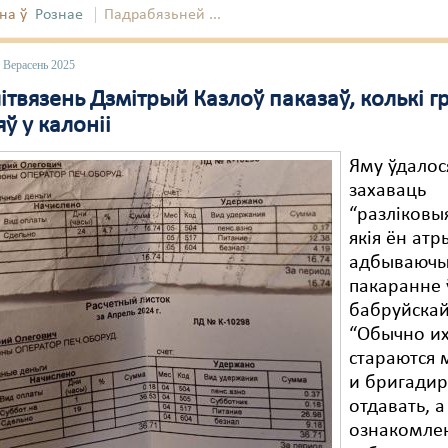
на ў
Рознае
Падрабязьней ...
 Верасень 2025
ітвязень Дзмітрый Казлоў паказаў, колькі 
ў у калоніі
Яму ўдалос
захаваць
“разліковыя
якія ён атр
адбываюч
пакаранне 
бабруйскай
“Обычно их
стараются 
и бригадир
отдавать, а
ознакомле