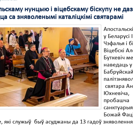
ьскаму нунцыю і віцебскаму біскупу не даз
ца са зняволенымі каталіцкімі святарамі
Апостальск
у Беларусі 
Чэфалья і б
Віцебскі Ал
Буткевіч м
наведаць у
Бабруйскай
палітзняво
святара А
Юхневіча,
пробашча
санктуарыя
Божай Фац
, які служыў быў асуджаны да 13 гадоў зняволення 