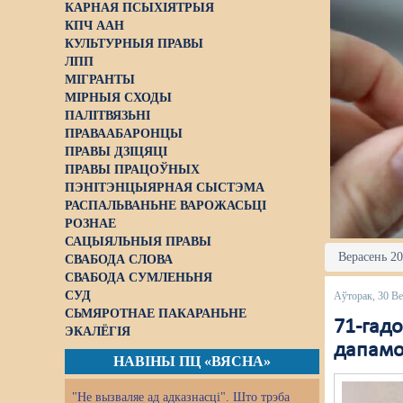
КАРНАЯ ПСЫХІЯТРЫЯ
КПЧ ААН
КУЛЬТУРНЫЯ ПРАВЫ
ЛПП
МІГРАНТЫ
МІРНЫЯ СХОДЫ
ПАЛІТВЯЗЬНІ
ПРАВААБАРОНЦЫ
ПРАВЫ ДЗІЦЯЦІ
ПРАВЫ ПРАЦОЎНЫХ
ПЭНІТЭНЦЫЯРНАЯ СЫСТЭМА
РАСПАЛЬВАНЬНЕ ВАРОЖАСЬЦІ
РОЗНАЕ
САЦЫЯЛЬНЫЯ ПРАВЫ
Верасень 20
СВАБОДА СЛОВА
СВАБОДА СУМЛЕНЬНЯ
СУД
Аўторак, 30 Ве
СЬМЯРОТНАЕ ПАКАРАНЬНЕ
71-гад
ЭКАЛЁГІЯ
дапамо
НАВІНЫ ПЦ «ВЯСНА»
"Не вызваляе ад адказнасці". Што трэба