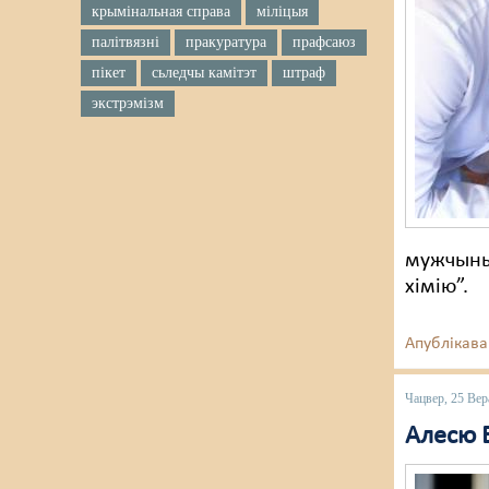
крымінальная справа
міліцыя
палітвязні
пракуратура
прафсаюз
пікет
сьледчы камітэт
штраф
экстрэмізм
мужчыны
хімію”.
Апублікава
Чацвер, 25 Вер
Алесю 