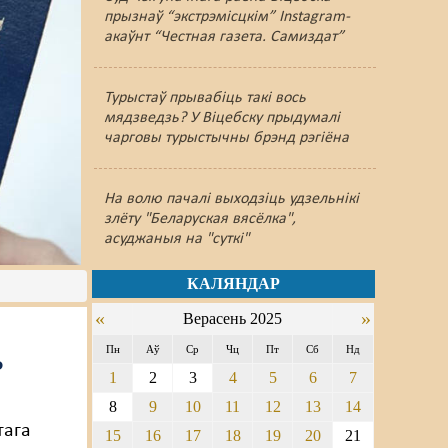
прызнаў “экстрэмісцкім” Instagram-
акаўнт “Честная газета. Самиздат”
Турыстаў прывабіць такі вось
мядзведзь? У Віцебску прыдумалі
чарговы турыстычны брэнд рэгіёна
На волю пачалі выходзіць удзельнікі
злёту "Беларуская вясёлка",
асуджаныя на "суткі"
КАЛЯНДАР
«
»
Верасень 2025
Пн
Аў
Ср
Чц
Пт
Сб
Нд
ь
1
2
3
4
5
6
7
8
9
10
11
12
13
14
тага
15
16
17
18
19
20
21