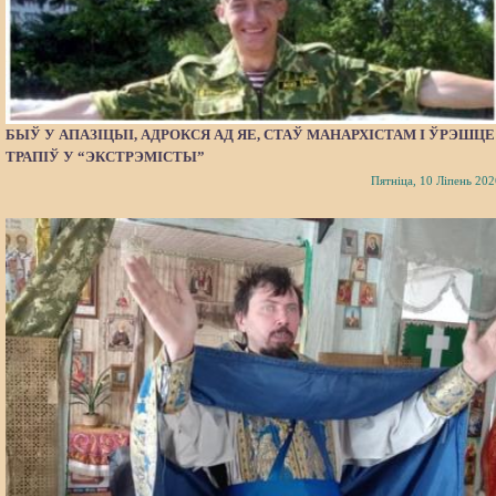
БЫЎ У АПАЗІЦЫІ, АДРОКСЯ АД ЯЕ, СТАЎ МАНАРХІСТАМ І ЎРЭШЦЕ
ТРАПІЎ У “ЭКСТРЭМІСТЫ”
Пятніца, 10 Ліпень 202