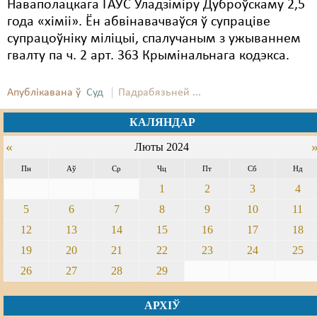
Наваполацкага ГАУС Уладзіміру Дуброўскаму 2,5
года «хіміі». Ён абвінавачваўся ў супраціве
супрацоўніку міліцыі, спалучаным з ужываннем
гвалту па ч. 2 арт. 363 Крымінальнага кодэкса.
Апублікавана ў
Суд
Падрабязьней ...
КАЛЯНДАР
«
Люты 2024
Пн
Аў
Ср
Чц
Пт
Сб
Нд
1
2
3
4
5
6
7
8
9
10
11
12
13
14
15
16
17
18
19
20
21
22
23
24
25
26
27
28
29
АРХІЎ