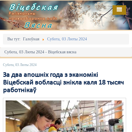
Віцебская
Рэгіянальны
праваабарончы сайт
Вясна
Галоўная
Выданьні
Адміністрацыйны перасьлед
Вы тут:
Галоўная
Субота, 03 Люты 2024
Відэа
Акцыі
Субота, 03 Люты 2024 - Віцебская вясна
Кантакт
Безбар'ернае асяродзьдзе
Субота, 03 Люты 2024
Пра нас
Выбары
За два апошніх года з эканомікі
Віцебскай вобласці знікла каля 18 тысяч
RSS
Грамадзянскія ініцыятывы
работнікаў
Дзяржава
Дыскрымінацыя
Затрыманьні