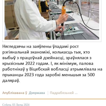
Карная псыхіятрыя
КПЧ ААН
Культурныя правы
ЛПП
Мігранты
Нягледзячы на ​​заяўлены ўладамі рост
Мірныя сходы
рэгіянальнай эканомікі, колькасць тых, хто
Палітвязьні
выбыў з працоўнай дзейнасці, зраўнялася з
крызісным 2022 годам. І, як мінімум, палова
Праваабаронцы
работнікаў у Віцебскай вобласці атрымлівала на
прыканцы 2023 года заробкі меньшыя за 500
Правы дзіцяці
даляраў.
Пэнітэнцыярная сыстэма
Апублікавана ў
Дзяржава
Падрабязьней ...
Распальваньне варожасьці
Рознае
Субота, 03 Люты 2024