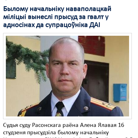
Былому начальніку наваполацкай
Свабода слова
міліцыі вынеслі прысуд за гвалт у
Свабода сумленьня
адносінах да супрацоўніка ДАІ
Суд
Сьмяротнае пакараньне
Экалёгія
Правы працоўных
Сацыяльныя правы
Судья суду Расонскага раёна Алена Ялавая 16
студзеня прысудзіла былому начальніку