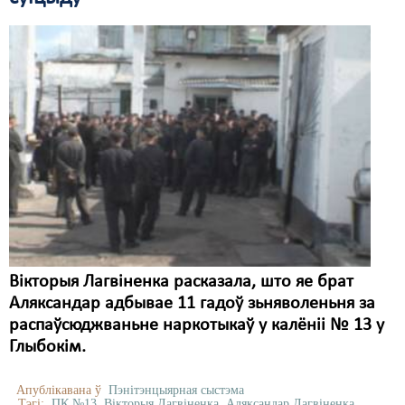
Вікторыя Лагвіненка расказала, што яе брат
Аляксандар адбывае 11 гадоў зьняволеньня за
распаўсюджваньне наркотыкаў у калёніі № 13 у
Глыбокім.
Апублікавана ў
Пэнітэнцыярная сыстэма
Тэгі:
ПК №13
Вікторыя Лагвіненка
Аляксандар Лагвіненка