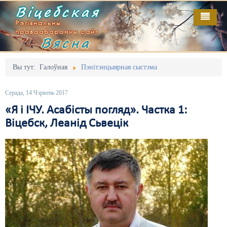
Віцебская
Рэгіянальны
праваабарончы сайт
Вясна
Галоўная
Выданьні
Адміністрацыйны перасьлед
Вы тут:
Галоўная
Пэнітэнцыярная сыстэма
Відэа
Акцыі
Серада, 14 Чэрвень 2017
Кантакт
Безбар'ернае асяродзьдзе
«Я і ІЧУ. Асабісты погляд». Частка 1:
Віцебск, Леанід Сьвецік
Пра нас
Выбары
RSS
Грамадзянскія ініцыятывы
Дзяржава
Дыскрымінацыя
Затрыманьні