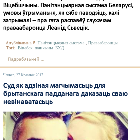
Віцебшчыны. Пэнітэнцыярная сыстэма Беларусі,
умовы ўтрыманьня, як сябе паводзіць, калі
затрымалі – пра гэта распавёў слухачам
праваабаронца Леанід Сьвецік.
Апублікавана ў
Пэнітэнцыярная сыстэма
,
Праваабаронцы
Тэгі:
Віцебск
жанчыны
БХД
Падрабязьней ...
Чацвер, 27 Красавік 2017
Суд як адзіная магчымасьць для
брытанскага падданага даказаць сваю
невінаватасьць