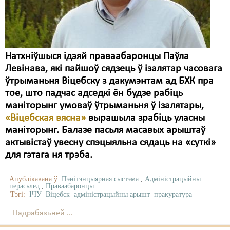
Карная псыхіятрыя
КПЧ ААН
Культурныя правы
Натхніўшыся ідэяй праваабаронцы Паўла
ЛПП
Левінава, які пайшоў сядзець ў ізалятар часовага
ўтрыманьня Віцебску з дакумэнтам ад БХК пра
Мігранты
тое, што падчас адседкі ён будзе рабіць
Мірныя сходы
маніторынг умоваў ўтрыманьня ў ізалятары,
«Віцебская вясна»
вырашыла зрабіць уласны
Палітвязьні
маніторынг. Балазе пасьля масавых арыштаў
актывістаў увесну спэцыяльна сядаць на «суткі»
Праваабаронцы
для гэтага ня трэба.
Правы дзіцяці
Апублікавана ў
Пэнітэнцыярная сыстэма
,
Адміністрацыйны
Пэнітэнцыярная сыстэма
перасьлед
,
Праваабаронцы
Тэгі:
ІЧУ
Віцебск
адміністрацыйны арышт
пракуратура
Распальваньне варожасьці
Падрабязьней ...
Рознае