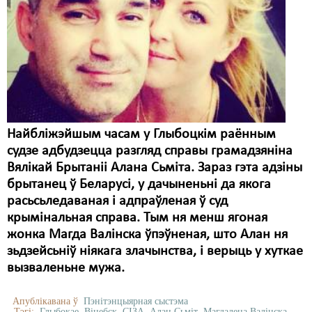
Найбліжэйшым часам у Глыбоцкім раённым
судзе адбудзецца разгляд справы грамадзяніна
Вялікай Брытаніі Алана Сьміта. Зараз гэта адзіны
брытанец ў Беларусі, у дачыненьні да якога
расьсьледаваная і адпраўленая ў суд
крымінальная справа. Тым ня менш ягоная
жонка Магда Валінска ўпэўненая, што Алан ня
зьдзейсьніў ніякага злачынства, і верыць у хуткае
вызваленьне мужа.
Апублікавана ў
Пэнітэнцыярная сыстэма
Тэгі:
Глыбокае
Віцебск
СІЗА
Алан Сьміт
Магдалена Валінска