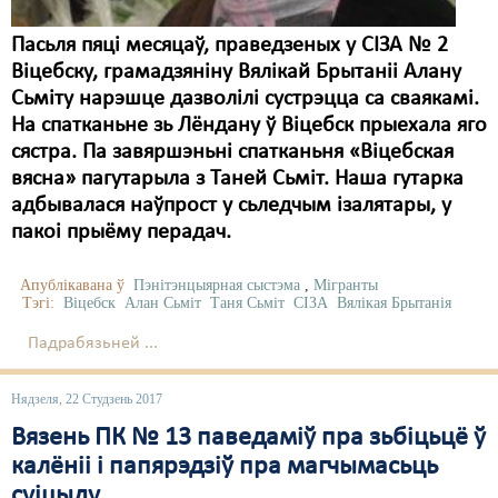
Пасьля пяці месяцаў, праведзеных у СІЗА № 2
Віцебску, грамадзяніну Вялікай Брытаніі Алану
Сьміту нарэшце дазволілі сустрэцца са сваякамі.
На спатканьне зь Лёндану ў Віцебск прыехала яго
сястра. Па завяршэньні спатканьня «Віцебская
вясна» пагутарыла з Таней Сьміт. Наша гутарка
адбывалася наўпрост у сьледчым ізалятары, у
пакоі прыёму перадач.
Апублікавана ў
Пэнітэнцыярная сыстэма
,
Мігранты
Тэгі:
Віцебск
Алан Сьміт
Таня Сьміт
СІЗА
Вялікая Брытанія
Падрабязьней ...
Нядзеля, 22 Студзень 2017
Вязень ПК № 13 паведаміў пра зьбіцьцё ў
калёніі і папярэдзіў пра магчымасьць
суіцыду