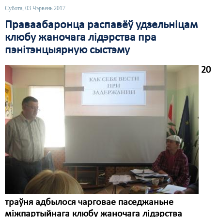
Субота, 03 Чэрвень 2017
Свабода слова
Праваабаронца распавёў удзельніцам
клюбу жаночага лідэрства пра
Свабода сумленьня
пэнітэнцыярную сыстэму
Суд
20
Сьмяротнае пакараньне
Экалёгія
Правы працоўных
Сацыяльныя правы
траўня адбылося чарговае паседжаньне
міжпартыйнага клюбу жаночага лідэрства