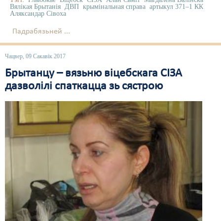
Вялікая Брытанія
ДВП
крымінальная справа
артыкул 371–1 КК
Аляксандар Сівоха
Падрабязьней ...
Чацвер, 09 Сакавік 2017
Брытанцу – вязьню віцебскага СІЗА
дазволілі спаткацца зь сястрою