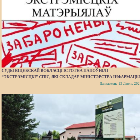
СУДЫ ВІЦЕБСКАЙ ВОБЛАСЦІ ІСТОТНА ПАПОЎНІЛІ
“ЭКСТРЭМІСЦКІ” СПІС, ЯКІ СКЛАДАЕ МІНІСТЭРСТВА ІНФАРМАЦЫ
Панядзелак, 13 Ліпень 202