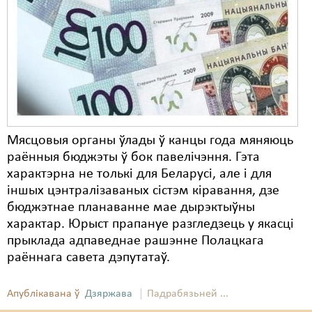
Карная псыхіятрыя
КПЧ ААН
Культурныя правы
ЛПП
Мігранты
Мясцовыя органы ўлады ў канцы года мяняюць
Мірныя сходы
раённыя бюджэты ў бок павелічэння. Гэта
Палітвязьні
характэрна не толькі для Беларусі, але і для
іншых цэнтралізаваных сістэм кіравання, дзе
Праваабаронцы
бюджэтнае планаванне мае дырэктыўны
характар. Юрыст прапануе разгледзець у якасці
Правы дзіцяці
прыклада адпаведнае рашэнне Полацкага
Пэнітэнцыярная сыстэма
раённага савета дэпутатаў.
Распальваньне варожасьці
Апублікавана ў
Дзяржава
Падрабязьней ...
Рознае