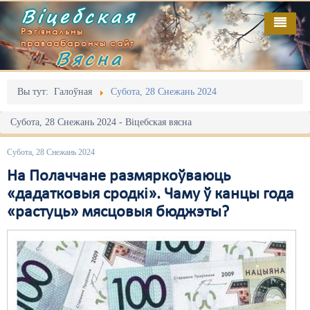
Віцебская
Рэгіянальны
праваабарончы сайт
Вясна
Галоўная
Выданьні
Адміністрацыйны перасьлед
Вы тут:
Галоўная
Субота, 28 Снежань 2024
Відэа
Акцыі
Субота, 28 Снежань 2024 - Віцебская вясна
Кантакт
Безбар'ернае асяродзьдзе
Субота, 28 Снежань 2024
Пра нас
Выбары
На Полаччане размяркоўваюць
«дадатковыя сродкі». Чаму ў канцы года
RSS
Грамадзянскія ініцыятывы
«растуць» мясцовыя бюджэты?
Дзяржава
Дыскрымінацыя
Затрыманьні