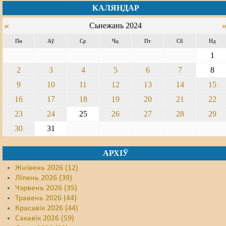
КАЛЯНДАР
Свабода слова
«
Сьнежань 2024
Свабода сумленьня
Пн
Аў
Ср
Чц
Пт
Сб
Нд
1
Суд
2
3
4
5
6
7
8
Сьмяротнае пакараньне
9
10
11
12
13
14
15
Экалёгія
16
17
18
19
20
21
22
23
24
25
26
27
28
29
Правы працоўных
30
31
Сацыяльныя правы
АРХІЎ
Жнівень 2026 (12)
Ліпень 2026 (39)
Чэрвень 2026 (35)
Травень 2026 (44)
Красавік 2026 (44)
Сакавік 2026 (59)