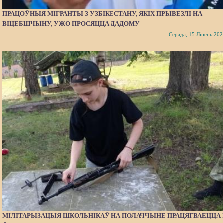
ПРАЦОЎНЫЯ МІГРАНТЫ З УЗБІКЕСТАНУ, ЯКІХ ПРЫВЕЗЛІ НА
ВІЦЕБШЧЫНУ, УЖО ПРОСЯЦЦА ДАДОМУ
Серада, 15 Ліпень 202
МІЛІТАРЫЗАЦЫЯ ШКОЛЬНІКАЎ НА ПОЛАЧЧЫНЕ ПРАЦЯГВАЕЦЦА 