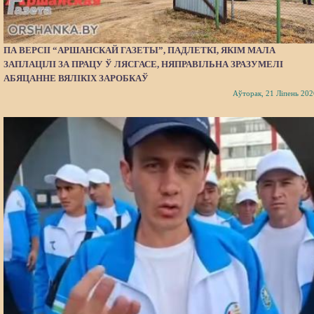
ПА ВЕРСІІ “АРШАНСКАЙ ГАЗЕТЫ”, ПАДЛЕТКІ, ЯКІМ МАЛА
ЗАПЛАЦІЛІ ЗА ПРАЦУ Ў ЛЯСГАСЕ, НЯПРАВІЛЬНА ЗРАЗУМЕЛІ
АБЯЦАННЕ ВЯЛІКІХ ЗАРОБКАЎ
Аўторак, 21 Ліпень 202