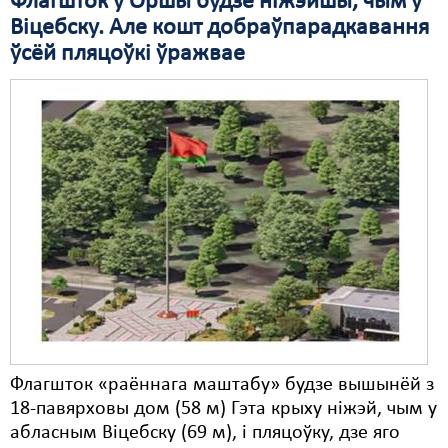
Флагшток у Оршы будзе ніжэйшы, чым у
Віцебску. Але кошт добраўпарадкавання
Свабода слова
ўсёй пляцоўкі ўражвае
Свабода сумленьня
Суд
Сьмяротнае пакараньне
Экалёгія
Правы працоўных
Сацыяльныя правы
Флагшток «раённага маштабу» будзе вышынёй з
18-павярховы дом (58 м) Гэта крыху ніжэй, чым у
абласным Віцебску (69 м), і пляцоўку, дзе яго