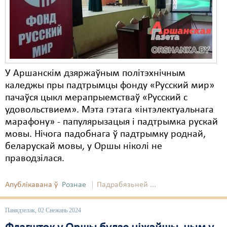
Карная псыхіятрыя
КПЧ ААН
Культурныя правы
ЛПП
У Аршанскім дзяржаўным політэхнічным
Мігранты
каледжы пры падтрымцы фонду «Русский мир»
пачаўся цыкл мерапрыемстваў «Русский с
Мірныя сходы
удовольствием». Мэта гэтага «інтэлектуальнага
марафону» - папулярызацыя і падтрымка рускай
Палітвязьні
мовы. Нічога падобнага ў падтрымку роднай,
Праваабаронцы
беларускай мовы, у Оршы ніколі не
праводзілася.
Правы дзіцяці
Пэнітэнцыярная сыстэма
Апублікавана ў
Рознае
Падрабязьней ...
Распальваньне варожасьці
Панядзелак, 02 Снежань 2024
Рознае