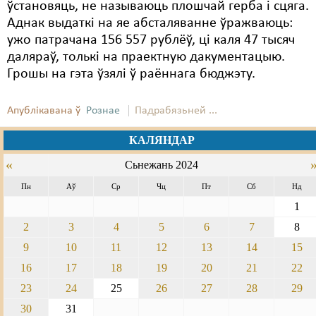
ўстановяць, не называюць плошчай герба і сцяга.
Аднак выдаткі на яе абсталяванне ўражваюць:
ужо патрачана 156 557 рублёў, ці каля 47 тысяч
даляраў, толькі на праектную дакументацыю.
Грошы на гэта ўзялі ў раённага бюджэту.
Апублікавана ў
Рознае
Падрабязьней ...
КАЛЯНДАР
«
Сьнежань 2024
Пн
Аў
Ср
Чц
Пт
Сб
Нд
1
2
3
4
5
6
7
8
9
10
11
12
13
14
15
16
17
18
19
20
21
22
23
24
25
26
27
28
29
30
31