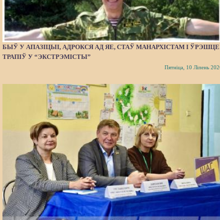
БЫЎ У АПАЗІЦЫІ, АДРОКСЯ АД ЯЕ, СТАЎ МАНАРХІСТАМ І ЎРЭШЦЕ
ТРАПІЎ У “ЭКСТРЭМІСТЫ”
Пятніца, 10 Ліпень 202