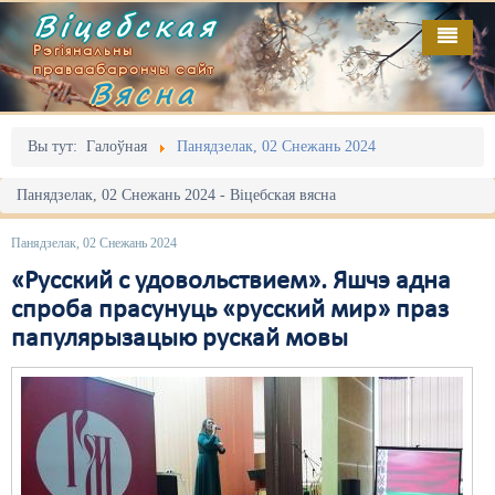
Віцебская
Рэгіянальны
праваабарончы сайт
Вясна
Галоўная
Выданьні
Адміністрацыйны перасьлед
Вы тут:
Галоўная
Панядзелак, 02 Снежань 2024
Відэа
Акцыі
Панядзелак, 02 Снежань 2024 - Віцебская вясна
Кантакт
Безбар'ернае асяродзьдзе
Панядзелак, 02 Снежань 2024
Пра нас
Выбары
«Русский с удовольствием». Яшчэ адна
спроба прасунуць «русский мир» праз
RSS
Грамадзянскія ініцыятывы
папулярызацыю рускай мовы
Дзяржава
Дыскрымінацыя
Затрыманьні