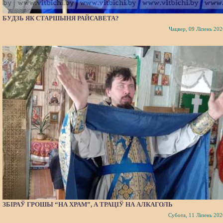
БУДЗЬ ЯК СТАРШЫНЯ РАЙСАВЕТА?
Чацвер, 09 Ліпень 202
ЗБІРАЎ ГРОШЫ “НА ХРАМ”, А ТРАЦІЎ НА АЛКАГОЛЬ
Субота, 11 Ліпень 202