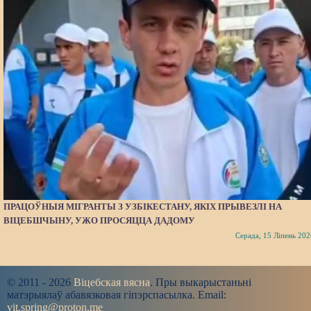
ПРАЦОЎНЫЯ МІГРАНТЫ З УЗБІКЕСТАНУ, ЯКІХ ПРЫВЕЗЛІ НА
ВІЦЕБШЧЫНУ, УЖО ПРОСЯЦЦА ДАДОМУ
Серада, 15 Ліпень 202
© 2011 - 2026
Віцебская вясна
. Пры выкарыстаньні
матэрыялаў абавязковая гіпэрспасылка. Email:
vit.spring@proton.me