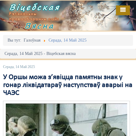
Віцебская
Рэгіянальны
праваабарончы сайт
Вясна
Галоўная
Выданьні
Адміністрацыйны перасьлед
Вы тут:
Галоўная
Серада, 14 Май 2025
Відэа
Акцыі
Серада, 14 Май 2025 - Віцебская вясна
Кантакт
Безбар'ернае асяродзьдзе
Серада, 14 Май 2025
Пра нас
Выбары
У Оршы можа з’явіцца памятны знак у
гонар ліквідатараў наступстваў аварыі на
RSS
Грамадзянскія ініцыятывы
ЧАЭС
Дзяржава
Дыскрымінацыя
Затрыманьні