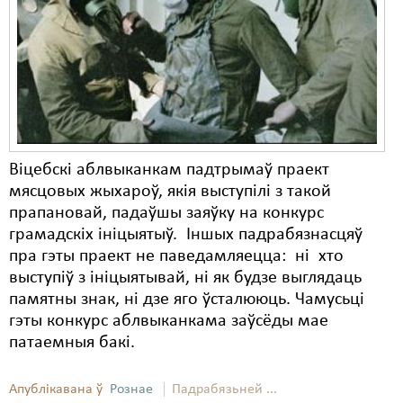
Карная псыхіятрыя
КПЧ ААН
Культурныя правы
ЛПП
Мігранты
Віцебскі аблвыканкам падтрымаў праект
Мірныя сходы
мясцовых жыхароў, якія выступілі з такой
прапановай, падаўшы заяўку на конкурс
Палітвязьні
грамадскіх ініцыятыў. Іншых падрабязнасцяў
Праваабаронцы
пра гэты праект не паведамляецца: ні хто
выступіў з ініцыятывай, ні як будзе выглядаць
Правы дзіцяці
памятны знак, ні дзе яго ўсталююць. Чамусьці
гэты конкурс аблвыканкама заўсёды мае
Пэнітэнцыярная сыстэма
патаемныя бакі.
Распальваньне варожасьці
Апублікавана ў
Рознае
Падрабязьней ...
Рознае