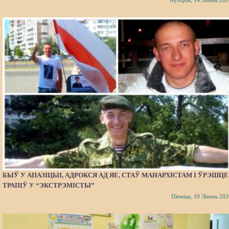
Аўторак, 14 Ліпень 202
БЫЎ У АПАЗІЦЫІ, АДРОКСЯ АД ЯЕ, СТАЎ МАНАРХІСТАМ І ЎРЭШЦЕ
ТРАПІЎ У “ЭКСТРЭМІСТЫ”
Пятніца, 10 Ліпень 202