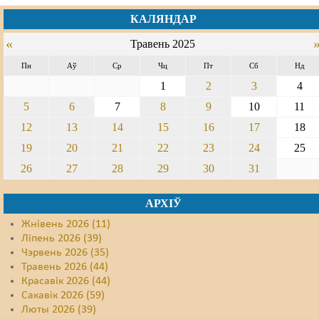
КАЛЯНДАР
Свабода слова
«
Травень 2025
Свабода сумленьня
Пн
Аў
Ср
Чц
Пт
Сб
Нд
Суд
1
2
3
4
5
6
7
8
9
10
11
Сьмяротнае пакараньне
12
13
14
15
16
17
18
Экалёгія
19
20
21
22
23
24
25
Правы працоўных
26
27
28
29
30
31
Сацыяльныя правы
АРХІЎ
Жнівень 2026 (11)
Ліпень 2026 (39)
Чэрвень 2026 (35)
Травень 2026 (44)
Красавік 2026 (44)
Сакавік 2026 (59)
Люты 2026 (39)