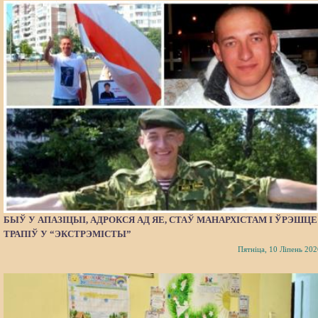
БЫЎ У АПАЗІЦЫІ, АДРОКСЯ АД ЯЕ, СТАЎ МАНАРХІСТАМ І ЎРЭШЦЕ
ТРАПІЎ У “ЭКСТРЭМІСТЫ”
Пятніца, 10 Ліпень 202