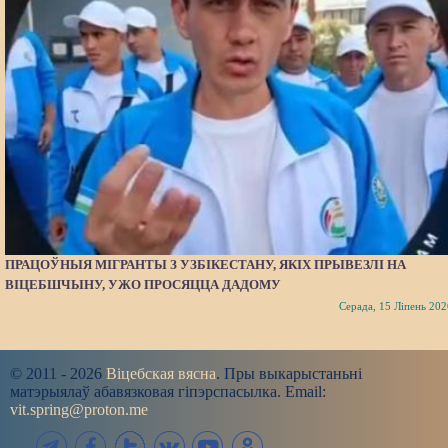
ПРАЦОЎНЫЯ МІГРАНТЫ З УЗБІКЕСТАНУ, ЯКІХ ПРЫВЕЗЛІ НА
ВІЦЕБШЧЫНУ, УЖО ПРОСЯЦЦА ДАДОМУ
Серада, 15 Ліпень 202
© 2011 - 2026
Віцебская вясна
. Пры выкарыстаньні
матэрыялаў абавязковая гіпэрспасылка. Email:
vit.spring@proton.me