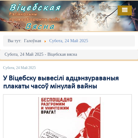
Віцебская
Рэгіянальны
праваабарончы сайт
Вясна
Галоўная
Выданьні
Адміністрацыйны перасьлед
Вы тут:
Галоўная
Субота, 24 Май 2025
Відэа
Акцыі
Субота, 24 Май 2025 - Віцебская вясна
Кантакт
Безбар'ернае асяродзьдзе
Субота, 24 Май 2025
Пра нас
Выбары
У Віцебску вывесілі адцэнзураваныя
плакаты часоў мінулай вайны
RSS
Грамадзянскія ініцыятывы
Дзяржава
Дыскрымінацыя
Затрыманьні