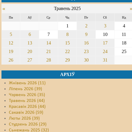
«
Травень 2025
Свабода слова
Пн
Аў
Ср
Чц
Пт
Сб
Нд
Свабода сумленьня
1
2
3
4
Суд
5
6
7
8
9
10
11
12
13
14
15
16
17
18
Сьмяротнае пакараньне
19
20
21
22
23
24
25
Экалёгія
26
27
28
29
30
31
Правы працоўных
АРХІЎ
Сацыяльныя правы
Жнівень 2026 (11)
Ліпень 2026 (39)
Чэрвень 2026 (35)
Травень 2026 (44)
Красавік 2026 (44)
Сакавік 2026 (59)
Люты 2026 (39)
Студзень 2026 (29)
Сьнежань 2025 (32)