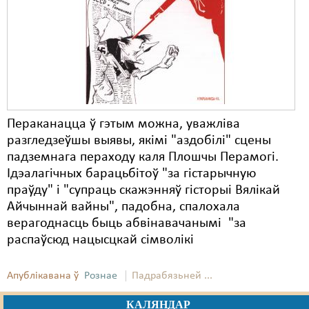
Карная псыхіятрыя
КПЧ ААН
Культурныя правы
ЛПП
Мігранты
Пераканацца ў гэтым можна, уважліва
разгледзеўшы выявы, якімі "аздобілі" сцены
Мірныя сходы
падземнага пераходу каля Плошчы Перамогі.
Палітвязьні
Ідэалагічных барацьбітоў "за гістарычную
праўду" і "супраць скажэнняў гісторыі Вялікай
Праваабаронцы
Айчыннай вайны", падобна, спалохала
верагоднасць быць абвінавачанымі "за
Правы дзіцяці
распаўсюд нацысцкай сімволікі
Пэнітэнцыярная сыстэма
Апублікавана ў
Рознае
Падрабязьней ...
Распальваньне варожасьці
КАЛЯНДАР
Рознае