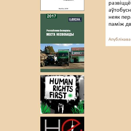
развіццё
аўтобусн
неяк пер
паміж дв
Апублікава