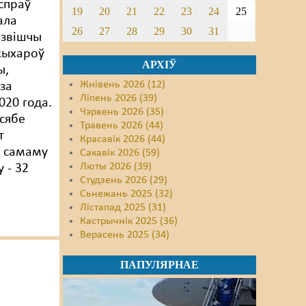
спраў
19
20
21
22
23
24
25
ала
26
27
28
29
30
31
озвішчы
жыхароў
АРХІЎ
ы,
Жнівень 2026 (12)
за
Ліпень 2026 (39)
020 года.
Чэрвень 2026 (35)
 сябе
Травень 2026 (44)
т
Красавік 2026 (44)
: самаму
Сакавік 2026 (59)
Люты 2026 (39)
 - 32
Студзень 2026 (29)
Сьнежань 2025 (32)
Лістапад 2025 (31)
Кастрычнік 2025 (36)
Верасень 2025 (34)
ПАПУЛЯРНАЕ