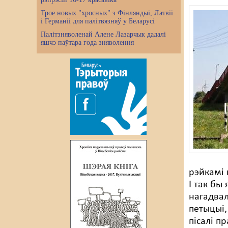
Трое новых "хросных" з Фінляндыі, Латвіі
і Германіі для палітвязняў у Беларусі
Палітзняволенай Алене Лазарчык дадалі
яшчэ паўтара года зняволення
рэйкамі 
І так бы
нагадва
петыцыі,
пісалі п