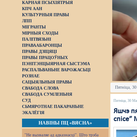
КАРНАЯ ПСЫХІЯТРЫЯ
КПЧ ААН
КУЛЬТУРНЫЯ ПРАВЫ
ЛПП
МІГРАНТЫ
МІРНЫЯ СХОДЫ
ПАЛІТВЯЗЬНІ
ПРАВААБАРОНЦЫ
ПРАВЫ ДЗІЦЯЦІ
ПРАВЫ ПРАЦОЎНЫХ
ПЭНІТЭНЦЫЯРНАЯ СЫСТЭМА
РАСПАЛЬВАНЬНЕ ВАРОЖАСЬЦІ
РОЗНАЕ
САЦЫЯЛЬНЫЯ ПРАВЫ
Пятніца, 30
СВАБОДА СЛОВА
СВАБОДА СУМЛЕНЬНЯ
СУД
Пятніца, 30 М
СЬМЯРОТНАЕ ПАКАРАНЬНЕ
Яшчэ п
ЭКАЛЁГІЯ
спісе”
НАВІНЫ ПЦ «ВЯСНА»
"Не вызваляе ад адказнасці". Што трэба