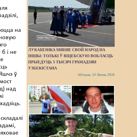
аля
адзілі,
аюцца на
іновую
яго
ЛУКАШЭНКА МЯНЯЕ СВОЙ НАРОД НА
 б і не
ІНШЫ: ТОЛЬКІ Ў ВІЦЕБСКУЮ ВОБЛАСЦЬ
не
ПРЫЕДУЦЬ 5 ТЫСЯЧ ГРАМАДЗЯН
сць
УЗБЕКІСТАНА
Яшчэ ў
Аўторак, 14 Ліпень 2026
 мост
д) над
мі
хадзіць.
е
складалі
адамі,
пяховае