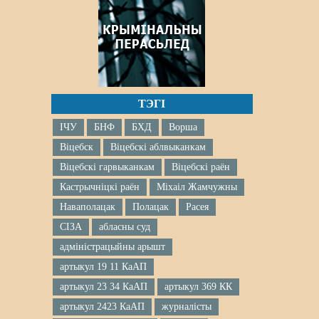
ТЭГІ
ІЧУ
БНФ
БХД
Ворша
Віцебск
Віцебскі аблвыканкам
Віцебскі гарвыканкам
Віцебскі раён
Кастрычніцкі раён
Міхаіл Жамчужны
Наваполацак
Полацак
Расея
СІЗА
абласны суд
адміністрацыйны арышт
артыкул 19 11 КаАП
артыкул 23 34 КаАП
артыкул 369 КК
артыкул 2423 КаАП
журналісты