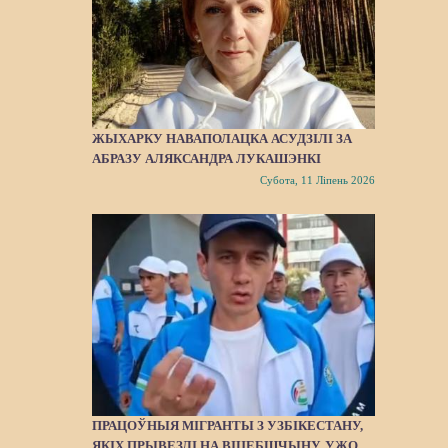
ЖЫХАРКУ НАВАПОЛАЦКА АСУДЗІЛІ ЗА
АБРАЗУ АЛЯКСАНДРА ЛУКАШЭНКІ
Субота, 11 Ліпень 2026
ПРАЦОЎНЫЯ МІГРАНТЫ З УЗБІКЕСТАНУ,
ЯКІХ ПРЫВЕЗЛІ НА ВІЦЕБШЧЫНУ, УЖО