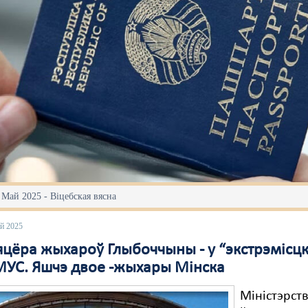
 Май 2025 - Віцебская вясна
ай 2025
яцёра жыхароў Глыбоччыны - у “экстрэмісц
 МУС. Яшчэ двое -жыхары Мінска
Міністэрст