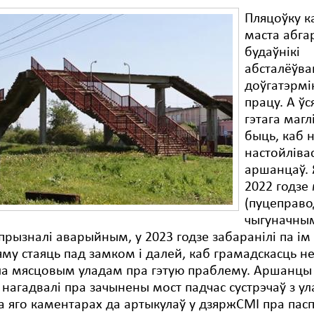
Пляцоўку к
маста абгар
будаўнікі
абсталёўв
доўгатэрм
працу. А ўс
гэтага маглі
быць, каб 
настойліва
аршанцаў. 
2022 годзе
(пуцеправо
чыгуначны
прызналі аварыйным, у 2023 годзе забаранілі па ім 
 яму стаяць пад замком і далей, каб грамадскасць н
ла мясцовым уладам пра гэтую праблему. Аршанцы 
 нагадвалі пра зачынены мост падчас сустрэчаў з ул
ра яго каментарах да артыкулаў у дзяржСМІ пра пас