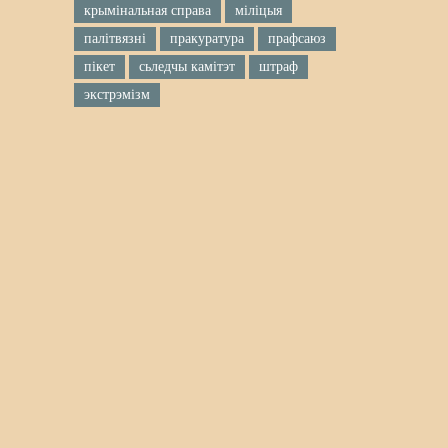
крымінальная справа
міліцыя
палітвязні
пракуратура
прафсаюз
пікет
сьледчы камітэт
штраф
экстрэмізм