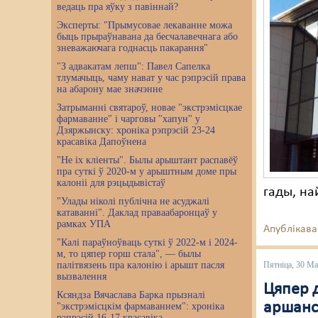
ведаць пра яўку з павіннай?
Эксперты: "Прымусовае лекаванне можа
быць прыраўнавана да бесчалавечнага або
зневажаючага годнасць пакарання"
"З адвакатам лепш": Павел Сапелка
тлумачыць, чаму нават у час рэпрэсій права
на абарону мае значэнне
Затрыманні святароў, новае "экстрэмісцкае
фармаванне" і чарговы "хапун" у
Дзяржынску: хроніка рэпрэсій 23-24
красавіка Дапоўнена
"Не іх кліенты". Былы арыштант распавёў
пра суткі ў 2020-м у арыштным доме пры
калоніі для рэцыдывістаў
гады, на
"Улады ніколі публічна не асуджалі
катаванні". Даклад праваабаронцаў у
рамках УПА
Апублікава
"Калі параўноўваць суткі ў 2022-м і 2024-
м, то цяпер горш стала", — былы
палітвязень пра калонію і арышт пасля
Пятніца, 30 М
вызвалення
Цяпер 
Ксяндза Вячаслава Барка прызналі
аршанс
"экстрэмісцкім фармаваннем": хроніка
рэпрэсій 16-17 красавіка