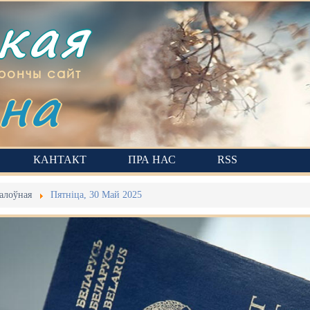
ская
на
рончы сайт
КАНТАКТ
ПРА НАС
RSS
алоўная
Пятніца, 30 Май 2025