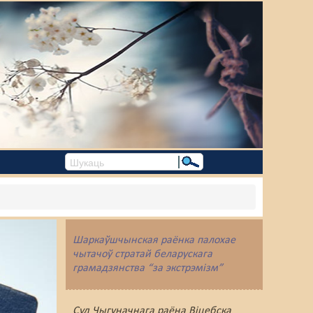
Шаркаўшчынская раёнка палохае
чытачоў стратай беларускага
грамадзянства “за экстрэмізм”
Суд Чыгуначнага раёна Віцебска