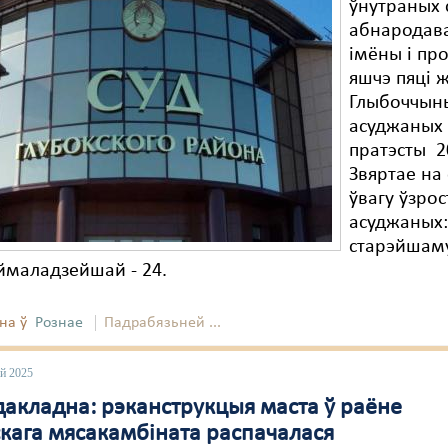
ўнутраных 
абнародав
імёны і пр
яшчэ пяці 
Глыбоччын
асуджаных 
пратэсты 2
Звяртае на
ўвагу ўзрос
асуджаных
старэйшаму
ймаладзейшай - 24.
на ў
Рознае
Падрабязьней ...
ай 2025
дакладна: рэканструкцыя маста ў раёне
кага мясакамбіната распачалася