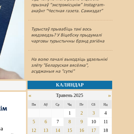
прызнаў “экстрэмісцкім” Instagram-
акаўнт “Честная газета. Самиздат”
Турыстаў прывабіць такі вось
мядзведзь? У Віцебску прыдумалі
чарговы турыстычны брэнд рэгіёна
На волю пачалі выходзіць удзельнікі
злёту "Беларуская вясёлка",
асуджаныя на "суткі"
КАЛЯНДАР
«
»
Травень 2025
Пн
Аў
Ср
Чц
Пт
Сб
Нд
кім
1
2
3
4
5
6
7
8
9
10
11
ва
12
13
14
15
16
17
18