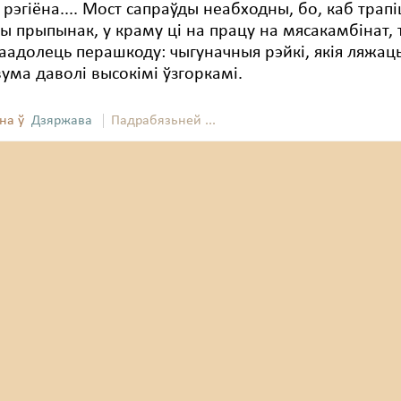
 рэгіёна.... Мост сапраўды неабходны, бо, каб трапі
ы прыпынак, у краму ці на працу на мясакамбінат, 
аадолець перашкоду: чыгуначныя рэйкі, якія ляжаць
ума даволі высокімі ўзгоркамі.
на ў
Дзяржава
Падрабязьней ...