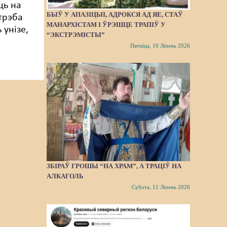
ць на
БЫЎ У АПАЗІЦЫІ, АДРОКСЯ АД ЯЕ, СТАЎ
трэба
МАНАРХІСТАМ І ЎРЭШЦЕ ТРАПІЎ У
 унізе,
“ЭКСТРЭМІСТЫ”
Пятніца, 10 Ліпень 2026
ЗБІРАЎ ГРОШЫ “НА ХРАМ”, А ТРАЦІЎ НА
АЛКАГОЛЬ
Субота, 11 Ліпень 2026