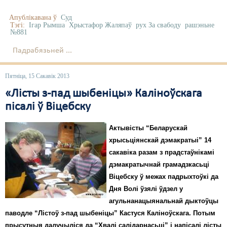
Апублікавана ў
Суд
Тэгі:
Ігар Рымша
Хрыстафор Жаляпаў
рух За свабоду
рашэньне
№881
Падрабязьней ...
Пятніца, 15 Сакавік 2013
«Лісты з-пад шыбеніцы» Каліноўскага
пісалі ў Віцебску
Актывісты “Беларускай
хрысьціянскай дэмакратыі” 14
сакавіка разам з прадстаўнікамі
дэмакратычнай грамадзкасьці
Віцебску ў межах падрыхтоўкі да
Дня Волі ўзялі ўдзел у
агульнанацыянальнай дыктоўцы
паводле “Лістоў з-пад шыбеніцы” Кастуся Каліноўскага. Потым
прысутныя далучыліся да “Хвалі салідарнасьці” і напісалі лісты