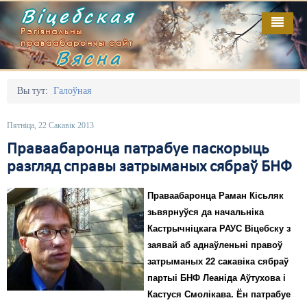
Віцебская
Рэгіянальны
праваабарончы сайт
Вясна
Галоўная
Выданьні
Адміністрацыйны перасьлед
Вы тут:
Галоўная
Відэа
Акцыі
Пятніца, 22 Сакавік 2013
Кантакт
Безбар'ернае асяродзьдзе
Праваабаронца патрабуе паскорыць
разгляд справы затрыманых сябраў БНФ
Пра нас
Выбары
Праваабаронца Раман Кісьляк
RSS
Грамадзянскія ініцыятывы
зьвярнуўся да начальніка
Дзяржава
Кастрычніцкага РАУС Віцебску з
заявай аб аднаўленьні правоў
Дыскрымінацыя
затрыманых 22 сакавіка сябраў
партыі БНФ Леаніда Аўтухова і
Затрыманьні
Кастуся Смолікава. Ён патрабуе