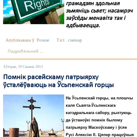
грамадзян здольная
зьмяніць сьвет; насамрэч
заўсёды менавіта так і
адбываецца.
Апублікавана ў
Рознае
Тэгі:
сэмінар
Падрабязьней ...
Аўторак, 19 Сакавік 2013
Помнік расейскаму патрыярху
ўсталёўваюць на Ўсьпенскай горцы
На Ўсьпенскай горцы, на плошчы
каля Сьвята-Ўсьпенскага
катэдральнага сабору, рыхтуюць
да ўстаноўкі помнік былому
патрыярху Маскоўскаму і ўсяе
Русі Аляксію II. Цяпер працоўныя