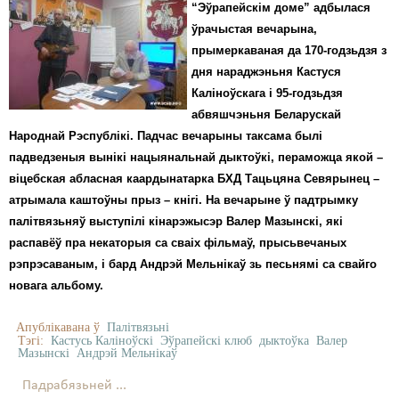
“Эўрапейскім доме” адбылася
ўрачыстая вечарына,
прымеркаваная да 170-годзьдзя з
дня нараджэньня Кастуся
Каліноўскага і 95-годзьдзя
абвяшчэньня Беларускай
Народнай Рэспублікі. Падчас вечарыны таксама былі
падведзеныя вынікі нацыянальнай дыктоўкі, пераможца якой –
віцебская абласная каардынатарка БХД Тацьцяна Севярынец –
атрымала каштоўны прыз – кнігі. На вечарыне ў падтрымку
палітвязьняў выступілі кінарэжысэр Валер Мазынскі, які
распавёў пра некаторыя са сваіх фільмаў, прысьвечаных
рэпрэсаваным, і бард Андрэй Мельнікаў зь песьнямі са свайго
новага альбому.
Апублікавана ў
Палітвязьні
Тэгі:
Кастусь Каліноўскі
Эўрапейскі клюб
дыктоўка
Валер
Мазынскі
Андрэй Мельнікаў
Падрабязьней ...