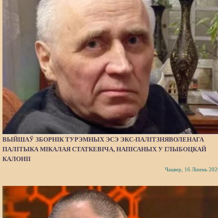
ВЫЙШАЎ ЗБОРНІК ТУРЭМНЫХ ЭСЭ ЭКС-ПАЛІТЗНЯВОЛЕНАГА
ПАЛІТЫКА МІКАЛАЯ СТАТКЕВІЧА, НАПІСАНЫХ У ГЛЫБОЦКАЙ
КАЛОНІІ
Чацвер, 16 Ліпень 202