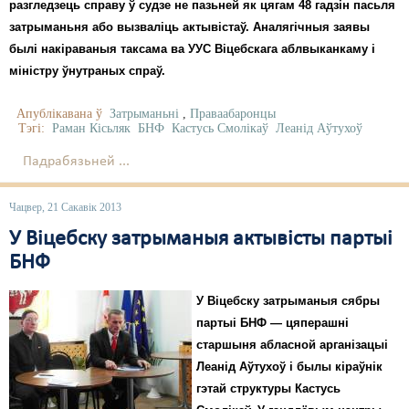
Карная псыхіятрыя
разгледзець справу ў судзе не пазьней як цягам 48 гадзін пасьля
затрыманьня або вызваліць актывістаў. Аналягічныя заявы
КПЧ ААН
былі накіраваныя таксама ва УУС Віцебскага аблвыканкаму і
міністру ўнутраных спраў.
Культурныя правы
ЛПП
Апублікавана ў
Затрыманьні
,
Праваабаронцы
Тэгі:
Раман Кісьляк
БНФ
Кастусь Смолікаў
Леанід Аўтухоў
Мігранты
Падрабязьней ...
Мірныя сходы
Чацвер, 21 Сакавік 2013
Палітвязьні
У Віцебску затрыманыя актывісты партыі
Праваабаронцы
БНФ
Правы дзіцяці
У Віцебску затрыманыя сябры
партыі БНФ — цяперашні
Пэнітэнцыярная сыстэма
старшыня абласной арганізацыі
Распальваньне варожасьці
Леанід Аўтухоў і былы кіраўнік
гэтай структуры Кастусь
Рознае