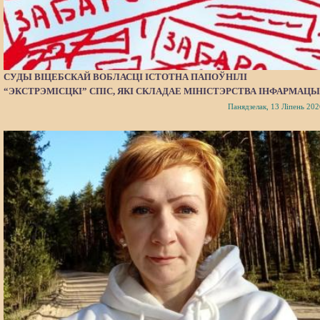
СУДЫ ВІЦЕБСКАЙ ВОБЛАСЦІ ІСТОТНА ПАПОЎНІЛІ
“ЭКСТРЭМІСЦКІ” СПІС, ЯКІ СКЛАДАЕ МІНІСТЭРСТВА ІНФАРМАЦЫ
Панядзелак, 13 Ліпень 202