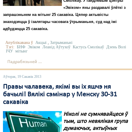
Смолікаў. У гандлёвым цэнтры
«Эвіком» яны раздавалі ўлёткі з
Свабода слова
запрашэньнем на мітынг 25 сакавіка. Цяпер актывісты
знаходзяцца ў ізалятары часовага ўтрыманьня, суд над імі
Свабода сумленьня
адбудзецца 25 сакавіка.
Суд
Апублікавана ў
Акцыі
,
Затрыманьні
Сьмяротнае пакараньне
Тэгі:
БНФ
Эвіком
Леанід Аўтухоў
Кастусь Смолікаў
Дзень Волі
ІЧУ
мітынг
Экалёгія
Падрабязьней ...
Правы працоўных
Аўторак, 19 Сакавік 2013
Сацыяльныя правы
Правы чалавека, якімі вы іх яшчэ ня
бачылі! Вялікі сэмінар у Менску 30-31
сакавіка
Ніколі не сумнявайцеся ў
тым, што невялікая група
думаючых, актыўных