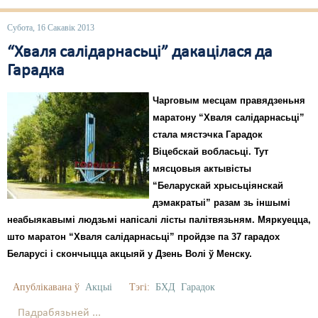
Субота, 16 Сакавік 2013
“Хваля салідарнасьці” дакацілася да
Гарадка
Чарговым месцам правядзеньня
маратону “Хваля салідарнасьці”
стала мястэчка Гарадок
Віцебскай вобласьці. Тут
мясцовыя актывісты
“Беларускай хрысьціянскай
дэмакратыі” разам зь іншымі
неабыякавымі людзьмі напісалі лісты палітвязьням. Мяркуецца,
што маратон “Хваля салідарнасьці” пройдзе па 37 гарадох
Беларусі і скончыцца акцыяй у Дзень Волі ў Менску.
Апублікавана ў
Акцыі
Тэгі:
БХД
Гарадок
Падрабязьней ...