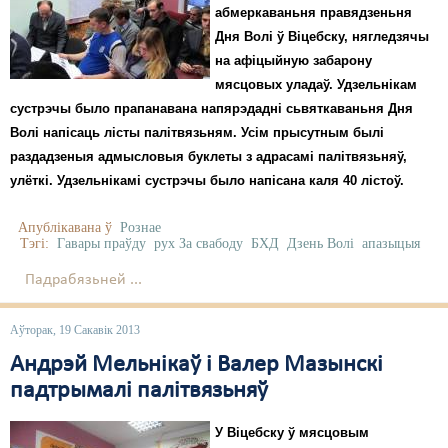
абмеркаваньня правядзеньня
Дня Волі ў Віцебску, нягледзячы
на афіцыйную забарону
мясцовых уладаў. Удзельнікам
сустрэчы было прапанавана напярэдадні сьвяткаваньня Дня
Волі напісаць лісты палітвязьням. Усім прысутным былі
раздадзеныя адмысловыя буклеты з адрасамі палітвязьняў,
улёткі. Удзельнікамі сустрэчы было напісана каля 40 лістоў.
Апублікавана ў
Рознае
Тэгі:
Гавары праўду
рух За свабоду
БХД
Дзень Волі
апазыцыя
Падрабязьней ...
Аўторак, 19 Сакавік 2013
Андрэй Мельнікаў і Валер Мазынскі
падтрымалі палітвязьняў
У Віцебску ў мясцовым