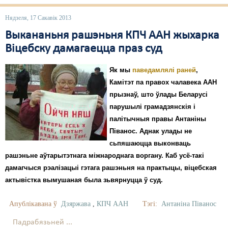
Нядзеля, 17 Сакавік 2013
Выкананьня рашэньня КПЧ ААН жыхарка
Віцебску дамагаецца праз суд
Як мы
паведамлялі раней
,
Камітэт па правох чалавека ААН
прызнаў, што ўлады Беларусі
парушылі грамадзянскія і
палітычныя правы Антаніны
Піванос. Аднак улады не
сьпяшаюцца выконваць
рашэньне аўтарытэтнага міжнароднага воргану. Каб усё-такі
дамагчыся рэалізацыі гэтага рашэньня на практыцы, віцебская
актывістка вымушаная была зьвярнуцца ў суд.
Апублікавана ў
Дзяржава
,
КПЧ ААН
Тэгі:
Антаніна Піванос
Падрабязьней ...