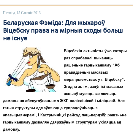
Пятніца, 15 Сакавік 2013
Беларуская Фэміда: Для жыхароў
Віцебску права на мірныя сходы больш
не існуе
Віцебскія актывісты ўжо каторы
раз спрабавалі выканаць
рашэньне гарвыканкаму “Аб
правядзеньні масавых
мерапрыемствах у г. Віцебску”.
Згодна зь ім, заяўнікі масавых
акцыяў мусяць заключыць
дамовы на абслугоўваньне з ЖКГ, паліклінікай і міліцыяй. Але
гэтыя структуры адмаўляюцца супрацоўнічаць з
апазыцыянерамі, і Кастрычніцкі райсуд пацьвердзіў: рашэньне
гарвыканкаму дазваляе дзяржаўным структурам ухіляцца ад
дамоваў.