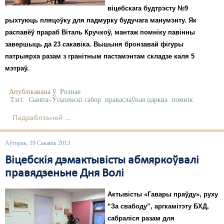
віцебскага будтрэсту №9
рыхтуюць пляцоўку для падмурку будучага манумэнту. Як
распавёў прараб Віталь Кручкоў, мантаж помніку павінны
завершыць да 23 сакавіка. Вышыня бронзавай фігуры
патрыярха разам з гранітным пастамэнтам складзе каля 5
мэтраў.
Апублікавана ў
Рознае
Тэгі:
Сьвята–Ўсьпенскі сабор
праваслаўная царква
помнік
Падрабязьней ...
Аўторак, 19 Сакавік 2013
Віцебскія дэмактывісты абмяркоўвалі
правядзеньне Дня Волі
Актывісты «Гавары праўду», руху
“За свабоду”, аргкамітэту БХД,
сабраліся разам для