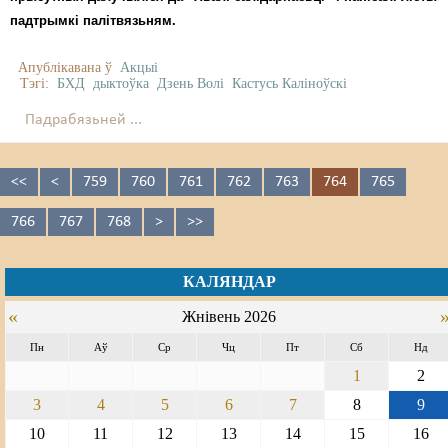
падтрымкі палітвязьням.
Апублікавана ў
Акцыі
Тэгі:
БХД
дыктоўка
Дзень Волі
Кастусь Каліноўскі
Падрабязьней ...
<<
<
759
760
761
762
763
764
765
766
767
768
>
>>
КАЛЯНДАР
«
Жнівень 2026
Пн
Аў
Ср
Чц
Пт
Сб
Нд
1
2
3
4
5
6
7
8
9
10
11
12
13
14
15
16