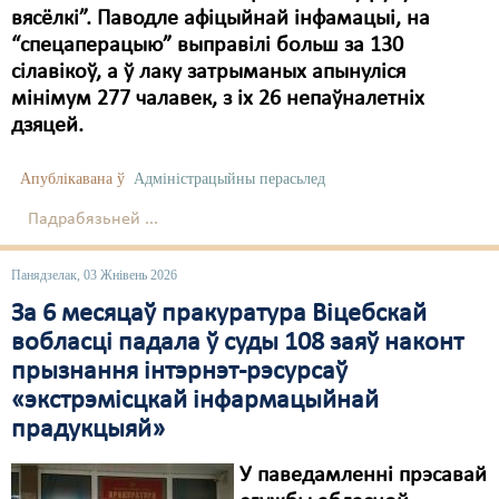
вясёлкі”. Паводле афіцыйнай інфамацыі, на
“спецаперацыю” выправілі больш за 130
сілавікоў, а ў лаку затрыманых апынуліся
мінімум 277 чалавек, з іх 26 непаўналетніх
дзяцей.
Апублікавана ў
Адміністрацыйны перасьлед
Падрабязьней ...
Панядзелак, 03 Жнівень 2026
За 6 месяцаў пракуратура Віцебскай
вобласці падала ў суды 108 заяў наконт
прызнання інтэрнэт-рэсурсаў
«экстрэмісцкай інфармацыйнай
прадукцыяй»
У паведамленні прэсавай