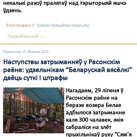
некалькі разоў пралятаў над тэрыторыяй яшчэ
ўдзень.
Апублікавана ў
Адміністрацыйны перасьлед
Падрабязьней ...
Панядзелак, 03 Жнівень 2026
Наступствы затрыманняў у Расонскім
раёне: удзельнікам “Беларускай вясёлкі”
даёць суткі і штрафы
Нагадаем, 29 ліпеня ў
Расонскім раёне на
беразе возера Белае
адбылося затрыманне
каля 300 чалавек, якія
сабраліся на злёт
прыхільнікаў руху “Сям’я