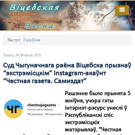
Віцебская
Рэгіянальны
праваабарончы сайт
Вясна
Галоўная
Выданьні
Адміністрацыйны перасьлед
Вы тут:
Галоўная
Відэа
Акцыі
Чацвер, 06 Жнівень 2026
Кантакт
Безбар'ернае асяродзьдзе
Суд Чыгуначнага раёна Віцебска прызнаў
“экстрэмісцкім” Instagram-акаўнт
Пра нас
Выбары
“Честная газета. Самиздат”
RSS
Грамадзянскія ініцыятывы
Рашэнне было прынята 5
Дзяржава
жніўня, учора гэты
інтэрнэт-рэсурс унеслі ў
Дыскрымінацыя
Рэспубліканскі спіс
экстрэмісцкіх
Затрыманьні
матэрыялаў. “Честная