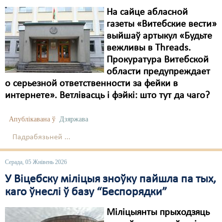
На сайце абласной
газеты «Витебские вести»
выйшаў артыкул «Будьте
вежливы в Threads.
Прокуратура Витебской
области предупреждает
о серьезной ответственности за фейки в
интернете». Ветлівасць і фэйкі: што тут да чаго?
Апублікавана ў
Дзяржава
Падрабязьней ...
Серада, 05 Жнівень 2026
У Віцебску міліцыя зноўку пайшлa па тых,
каго ўнеслі ў базу “Беспорядки”
Міліцыянты прыходзяць