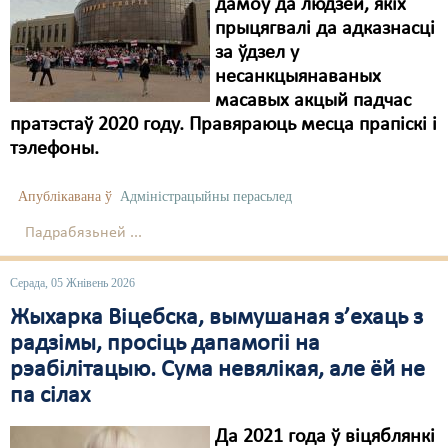
дамоў да людзей, якіх
прыцягвалі да адказнасці
за ўдзел у
несанкцыянаваных
масавых акцый падчас
пратэстаў 2020 году. Правяраюць месца прапіскі і
тэлефоны.
Апублікавана ў
Адміністрацыйны перасьлед
Падрабязьней ...
Серада, 05 Жнівень 2026
Жыхарка Віцебска, вымушаная з’ехаць з
радзімы, просіць дапамогіі на
рэабілітацыю. Сума невялікая, але ёй не
па сілах
Да 2021 года ў віцяблянкі