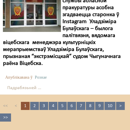
службы абласной
пракуратуры асобна
згадваецца старонка ў
Instagram Уладзіміра
Булаўскага – былога
палітвязня, вядомага
віцебскага менеджэра культурніцкіх
мерапрыемстваў Уладзіміра Булаўскага,
прызнаная “экстрэмісцкай” судом Чыгуначнага
раёна Віцебска.
Апублікавана ў
Рознае
Падрабязьней ...
<<
<
1
2
3
4
5
6
7
8
9
10
>
>>