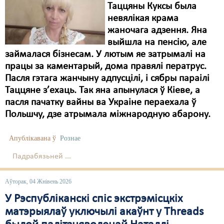
Таццяны Куксы была
невялікая крама
жаночага адзення. Яна
выйшла на пенсію, але
займалася бізнесам. У лютым яе затрымалі на
працы за каментарый, дома правялі ператрус.
Пасля гэтага жанчыну адпусцілі, і сябры параілі
Таццяне з’ехаць. Так яна апынулася ў Кіеве, а
пасля пачатку вайны ва Украіне пераехала ў
Польшчу, дзе атрымала міжнародную абарону.
Апублікавана ў
Рознае
Падрабязьней ...
Аўторак, 04 Жнівень 2026
У Рэспубліканскі спіс экстрэмісцкіх
матэрыялаў уключылі акаўнт у Threads