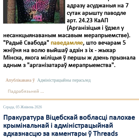
адразу асуджаныя на 7
сутак арышту паводле
арт. 24.23 КаАП
(Арганізіцыя і ўдзел у
несанкцыянаваным масавым мерапрыемстве).
"Радыё Свабода"
паведамляе
, што вечарам 5
жніўня на волю выйшаў адзін з іх - жыхар
Мінска, якога міліцыя ў першы ж дзень прызнала
адным з "арганізатараў мерапрыемства".
Апублікавана ў
Адміністрацыйны перасьлед
Падрабязьней ...
Серада, 05 Жнівень 2026
Пракуратура Віцебскай вобласці палохае
крымінальнай і адміністрацыйнай
адказнасцю за каментары ў Threads