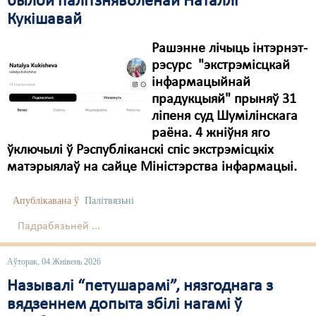
былой палітзняволенай Наталлі
Кукішавай
Рашэнне лічыць інтэрнэт-
рэсурс "экстрэмісцкай
інфармацыйнай
прадукцыяй" прыняў 31
ліпеня суд Шумілінскага
раёна. 4 жніўня яго
ўключылі ў Рэспубліканскі спіс экстрэмісцкіх
матэрыялаў на сайце Міністэрства інфармацыі.
Апублікавана ў
Палітвязьні
Падрабязьней ...
Аўторак, 04 Жнівень 2026
Называлі “петушарамі”, нязгоднага з
вядзеннем допыта збілі нагамі ў