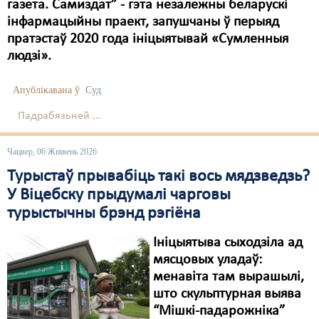
Карная псыхіятрыя
газета. Самиздат” - гэта незалежны беларускі
інфармацыйны праект, запушчаны ў перыяд
КПЧ ААН
пратэстаў 2020 года ініцыятывай «Сумленныя
людзі».
Культурныя правы
ЛПП
Апублікавана ў
Суд
Мігранты
Падрабязьней ...
Мірныя сходы
Чацвер, 06 Жнівень 2026
Палітвязьні
Турыстаў прывабіць такі вось мядзведзь?
У Віцебску прыдумалі чарговы
Праваабаронцы
турыстычны брэнд рэгіёна
Правы дзіцяці
Ініцыятыва сыходзіла ад
Пэнітэнцыярная сыстэма
мясцовых уладаў:
менавіта там вырашылі,
Распальваньне варожасьці
што скульптурная выява
“Мішкі-падарожніка”
Рознае