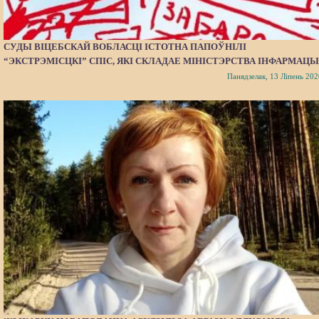
СУДЫ ВІЦЕБСКАЙ ВОБЛАСЦІ ІСТОТНА ПАПОЎНІЛІ
“ЭКСТРЭМІСЦКІ” СПІС, ЯКІ СКЛАДАЕ МІНІСТЭРСТВА ІНФАРМАЦЫ
Панядзелак, 13 Ліпень 202