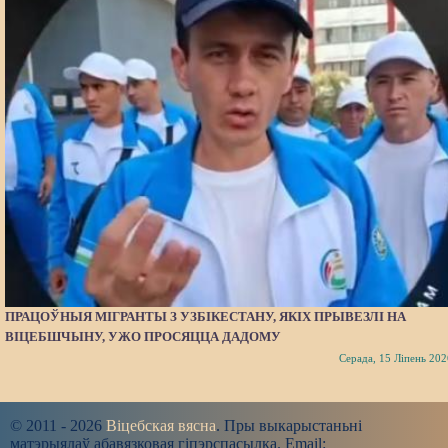
ПРАЦОЎНЫЯ МІГРАНТЫ З УЗБІКЕСТАНУ, ЯКІХ ПРЫВЕЗЛІ НА
ВІЦЕБШЧЫНУ, УЖО ПРОСЯЦЦА ДАДОМУ
Серада, 15 Ліпень 202
© 2011 - 2026
Віцебская вясна
. Пры выкарыстаньні
матэрыялаў абавязковая гіпэрспасылка. Email: