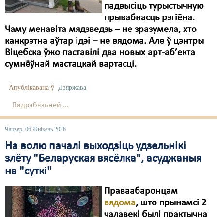
падвысіць турыстычную
Свабода слова
прывабнасць рэгіёна.
Чаму менавіта мядзведзь – не зразумела, хто
Свабода сумленьня
канкрэтна аўтар ідэі – не вядома. Але ў цэнтры
Віцебска ўжо паставілі два новых арт-аб’екта
Суд
сумнёўнай мастацкай вартасці.
Сьмяротнае пакараньне
Апублікавана ў
Дзяржава
Экалёгія
Падрабязьней ...
Правы працоўных
Чацвер, 06 Жнівень 2026
Сацыяльныя правы
На волю пачалі выходзіць удзельнікі
злёту "Беларуская вясёлка", асуджаныя
на "суткі"
Праваабаронцам
вядома
, што прынамсі 2
чалавекі былі практычна