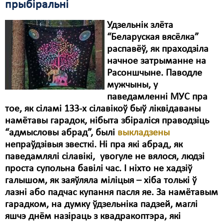
прыбіральні
Удзельнік злёта
“Беларуская вясёлка”
распавёў, як праходзіла
начное затрыманне на
Расоншчыне. Паводле
мужчыны, у
паведамленні МУС пра
тое, як сіламі 133-х сілавікоў быў ліквідаваны
намётавы гарадок, нібыта збіраліся праводзіць
“адмысловы абрад”, былі
выкладзены
непраўдзівыя звесткі. Ні пра які абрад, як
паведамлялі сілавікі, увогуле не вялося, людзі
проста супольна бавілі час. І ніхто не хадзіў
галышом, як заяўляла міліцыя – хіба толькі ў
лазні або падчас купання пасля яе. За намётавым
гарадком, на думку ўдзельніка падзей, маглі
яшчэ днём назіраць з квадракоптэра, які