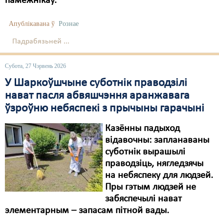
памежнікаў.
Апублікавана ў
Рознае
Падрабязьней ...
Субота, 27 Чэрвень 2026
У Шаркоўшчыне суботнік праводзілі
нават пасля абвяшчэння аранжавага
ўзроўню небяспекі з прычыны гарачыні
Казённы падыход
відавoчны: запланаваны
суботнік вырашылі
праводзіць, нягледзячы
на небяспеку для людзей.
Пры гэтым людзей не
забяспечылі нават
элементарным – запасам пітной вады.