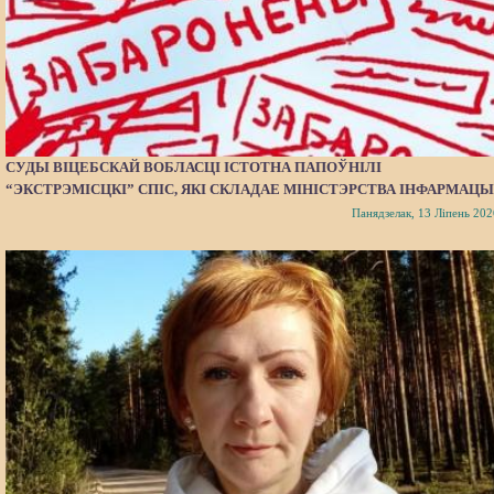
СУДЫ ВІЦЕБСКАЙ ВОБЛАСЦІ ІСТОТНА ПАПОЎНІЛІ
“ЭКСТРЭМІСЦКІ” СПІС, ЯКІ СКЛАДАЕ МІНІСТЭРСТВА ІНФАРМАЦЫ
Панядзелак, 13 Ліпень 202