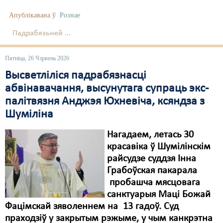
Апублікавана ў
Рознае
Падрабязьней ...
Пятніца, 26 Чэрвень 2026
Высветліліся падрабязнасці
абвінавачання, высунутага супраць экс-
палітвязня Анджэя Юхневіча, ксяндза з
Шуміліна
Нагадаем, летась 30
красавіка ў Шумілінскім
райсудзе суддзя Інна
Грабоўская пакарала
пробашча мясцовага
санктуарыя Маці Божай
Фацімскай зяволеннем на 13 гадоў. Суд
праходзіў у закрытым рэжыме, у чым канкрэтна