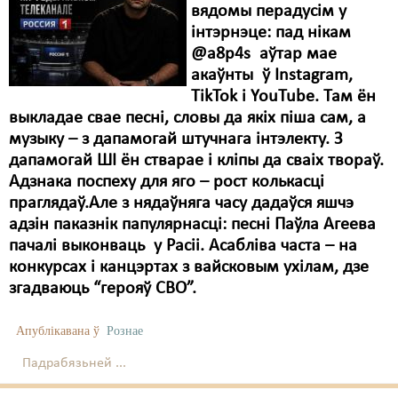
вядомы перадусім у
Свабода слова
інтэрнэце: пад нікам
@a8p4s аўтар мае
Свабода сумленьня
акаўнты ў Instagram,
TіkTok і YouTube. Там ён
Суд
выкладае свае песні, словы да якіх піша сам, а
Сьмяротнае пакараньне
музыку – з дапамогай штучнага інтэлекту. З
дапамогай ШІ ён стварае і кліпы да сваіх твораў.
Экалёгія
Адзнака поспеху для яго – рост колькасці
праглядаў.Але з нядаўняга часу дадаўся яшчэ
Правы працоўных
адзін паказнік папулярнасці: песні Паўла Агеева
Сацыяльныя правы
пачалі выконваць у Расіі. Асабліва часта – на
конкурсах і канцэртах з вайсковым ухілам, дзе
згадваюць “герояў СВО”.
Апублікавана ў
Рознае
Падрабязьней ...