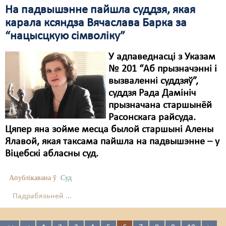
На падвышэнне пайшла суддзя, якая
карала ксяндза Вячаслава Барка за
“нацысцкую сімволіку”
У адпаведнасці з Указам
№ 201 “Аб прызначэнні і
вызваленні суддзяў”,
суддзя Рада Дамініч
прызначана старшынёй
Расонскага райсуда.
Цяпер яна зойме месца былой старшыні Алены
Ялавой, якая таксама пайшла на падвышэнне – у
Віцебскі абласны суд.
Апублікавана ў
Суд
Падрабязьней ...