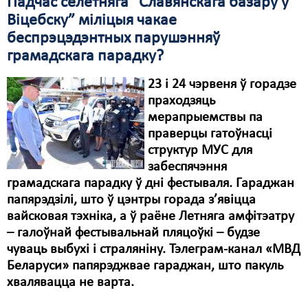
Падчас сёлетняга “Славянскага базару ў
Віцебску” міліцыя чакае
беспрэцэдэнтных парушэнняў
грамадскага парадку?
23 і 24 чэрвеня ў горадзе
праходзяць
мерапрыемствы па
праверцы гатоўнасці
структур МУС для
забеспячэння
грамадскага парадку ў дні фестываля. Гараджан
папярэдзілі, што ў цэнтры горада з’явіцца
вайсковая тэхніка, а ў раёне Летняга амфітэатру
– галоўнай фестывальнай пляцоўкі – будзе
чуваць выбухі і страляніну. Тэлеграм-канал «МВД
Беларуси» папярэджвае гараджан, што пакуль
хвалявацца не варта.