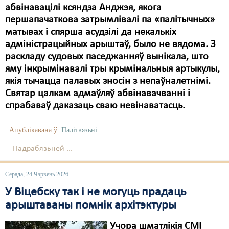
абвінавацілі ксяндза Анджэя, якога
першапачаткова затрымлівалі па «палітычных»
матывах і спярша асудзілі да некалькіх
адміністрацыйных арыштаў, было не вядома. З
раскладу судовых паседжанняў вынікала, што
яму інкрымінавалі тры крымінальныя артыкулы,
якія тычацца палавых зносін з непаўналетнімі.
Святар цалкам адмаўляў абвінавачванні і
спрабаваў даказаць сваю невінаватасць.
Апублікавана ў
Палітвязьні
Падрабязьней ...
Серада, 24 Чэрвень 2026
У Віцебску так і не могуць прадаць
арыштаваны помнік архітэктуры
Учора шматлікія СМІ