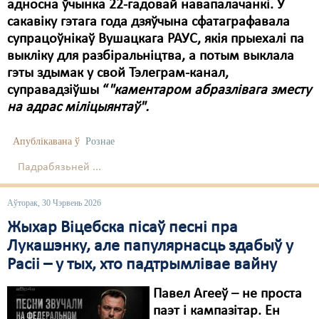
Карная псыхіятрыя
адносна ўчынка 22-гадовай навапалачанкі. У
сакавіку гэтага года дзяўчына сфатаграфавала
КПЧ ААН
супрацоўнікаў Вушацкага РАУС, якія прыехалі па
выкліку для разбіральніцтва, а потым выклала
Культурныя правы
гэты здымак у свой Тэлеграм-канал,
ЛПП
суправадзіўшы “
"каментаром абразлівага зместу
на адрас міліцыянтаў".
Мігранты
Апублікавана ў
Рознае
Мірныя сходы
Падрабязьней ...
Палітвязьні
Праваабаронцы
Аўторак, 30 Чэрвень 2026
Жыхар Віцебска пісаў песні пра
Правы дзіцяці
Лукашэнку, але папулярнасць здабыў у
Пэнітэнцыярная сыстэма
Расіі – у тых, хто падтрымлівае вайну
Распальваньне варожасьці
Павел Агееў – не проста
паэт і кампазітар. Ен
Рознае