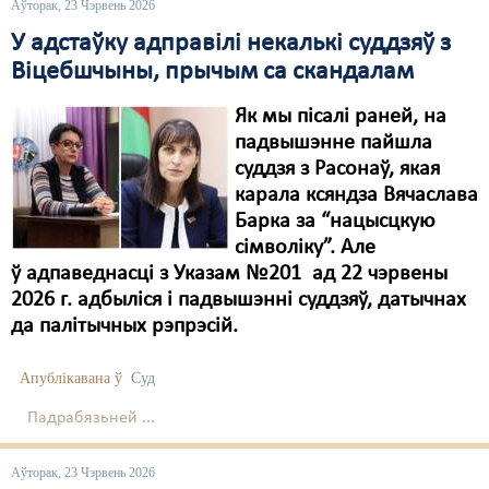
Аўторак, 23 Чэрвень 2026
У адстаўку адправілі некалькі суддзяў з
Віцебшчыны, прычым са скандалам
Як мы пісалі раней, на
падвышэнне пайшла
суддзя з Расонаў, якая
карала ксяндза Вячаслава
Барка за “нацысцкую
сімволіку”. Але
ў адпаведнасці з Указам №201 ад 22 чэрвены
2026 г. адбыліся і падвышэнні суддзяў, датычнах
да палітычных рэпрэсій.
Апублікавана ў
Суд
Падрабязьней ...
Аўторак, 23 Чэрвень 2026