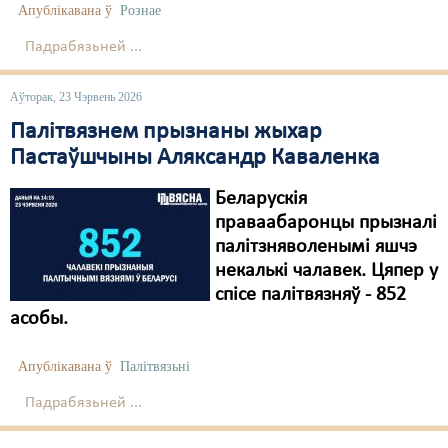
Апублікавана ў
Рознае
Падрабязьней ...
Аўторак, 23 Чэрвень 2026
Палітвязнем прызнаны жыхар
Пастаўшчыны Аляксандр Каваленка
Беларускія
праваабаронцы прызналі
палітзняволенымі яшчэ
некалькі чалавек. Цяпер у
спісе палітвязняў - 852
асобы.
Апублікавана ў
Палітвязьні
Падрабязьней ...