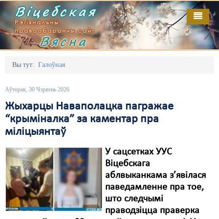
Віцебская
Рэгіянальны
праваабарончы сайт
Вясна
Галоўная
Выданьні
Адміністрацыйны перасьлед
Вы тут:
Галоўная
Відэа
Акцыі
Аўторак, 30 Чэрвень 2026
Кантакт
Безбар'ернае асяродзьдзе
Жыхарцы Наваполацка пагражае
“крыміналка” за каментар пра
Пра нас
Выбары
міліцыянтаў
RSS
Грамадзянскія ініцыятывы
У сацсетках УУС
Дзяржава
Віцебскага
аблвыканкама з’явілася
Дыскрымінацыя
паведамленне пра тое,
што следчымі
Затрыманьні
праводзіцца праверка