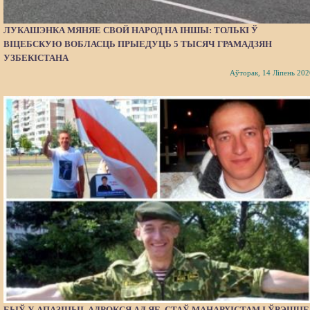
ЛУКАШЭНКА МЯНЯЕ СВОЙ НАРОД НА ІНШЫ: ТОЛЬКІ Ў
ВІЦЕБСКУЮ ВОБЛАСЦЬ ПРЫЕДУЦЬ 5 ТЫСЯЧ ГРАМАДЗЯН
УЗБЕКІСТАНА
Аўторак, 14 Ліпень 202
БЫЎ У АПАЗІЦЫІ, АДРОКСЯ АД ЯЕ, СТАЎ МАНАРХІСТАМ І ЎРЭШЦЕ