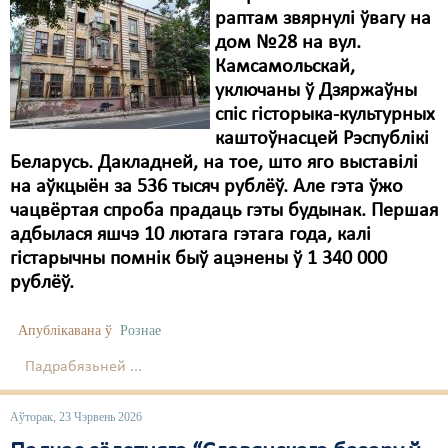
раптам звярнулі ўвагу на
дом №28 на вул.
Камсамольскай,
уключаны ў Дзяржаўны
спіс гісторыка-культурных
каштоўнасцей Рэспублікі
Беларусь. Дакладней, на тое, што яго выставілі
на аўкцыён за 536 тысяч рублёў. Але гэта ўжо
чацвёртая спроба прадаць гэты будынак. Першая
адбылася яшчэ 10 лютага гэтага года, калі
гістарычны помнік быў ацэнены ў 1 340 000
рублёў.
Апублікавана ў
Рознае
Падрабязьней ...
Аўторак, 23 Чэрвень 2026