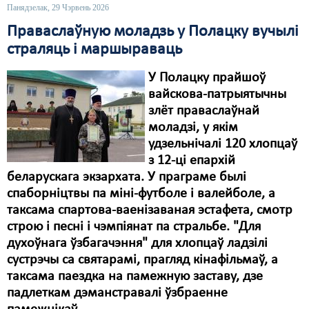
Панядзелак, 29 Чэрвень 2026
Праваслаўную моладзь у Полацку вучылі
страляць і маршыраваць
У Полацку прайшоў
вайскова-патрыятычны
злёт праваслаўнай
моладзі, у якім
удзельнічалі 120 хлопцаў
з 12-ці епархій
беларускага экзархата. У праграме былі
спаборніцтвы па міні-футболе і валейболе, а
таксама спартова-ваенізаваная эстафета, смотр
строю і песні і чэмпіянат па стральбе. "Для
духоўнага ўзбагачэння" для хлопцаў ладзілі
сустрэчы са святарамі, прагляд кінафільмаў, а
таксама паездка на памежную заставу, дзе
падлеткам дэманстравалі ўзбраенне