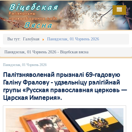
Віцебская
Рэгіянальны
праваабарончы сайт
Вясна
Галоўная
Выданьні
Адміністрацыйны перасьлед
Вы тут:
Галоўная
Панядзелак, 01 Чэрвень 2026
Відэа
Акцыі
Панядзелак, 01 Чэрвень 2026 - Віцебская вясна
Кантакт
Безбар'ернае асяродзьдзе
Панядзелак, 01 Чэрвень 2026
Пра нас
Выбары
Палітзняволенай прызналі 69-гадовую
Галіну Фралову - удзельніцу рэлігійнай
RSS
Грамадзянскія ініцыятывы
групы «Русская православная церковь —
Царская Империя».
Дзяржава
Дыскрымінацыя
Затрыманьні