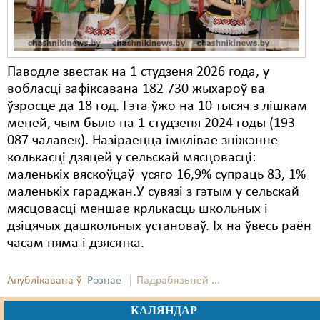
Паводле звестак на 1 студзеня 2026 года, у
вобласці зафіксавана 182 730 жыхароў ва
ўзросце да 18 год. Гэта ўжо на 10 тысяч з лішкам
меней, чым было на 1 студзеня 2024 годы (193
087 чалавек). Назіраецца імклівае зніжэнне
колькасці дзяцей у сельскай мясцовасці:
маленькіх вяскоўцаў усяго 16,9% супраць 83, 1%
маленькіх гараджан.У сувязі з гэтым у сельскай
мясцовасці меншае крлькасць школьных і
дзіцячых дашкольных установаў. Іх на ўвесь раён
часам няма і дзясятка.
Апублікавана ў
Рознае
Падрабязьней ...
КАЛЯНДАР