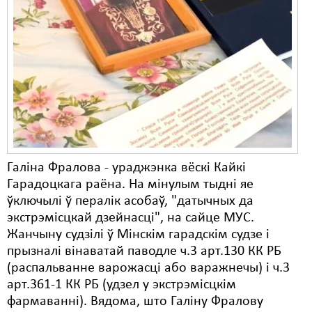
Карная псыхіятрыя
КПЧ ААН
Культурныя правы
ЛПП
Мігранты
Мірныя сходы
Галіна Фралова - ураджэнка вёскі Кайкі
Палітвязьні
Гарадоцкага раёна. На мінулым тыдні яе
Праваабаронцы
ўключылі ў пералік асобаў, "датычных да
экстрэмісцкай дзейнасці", на сайце МУС.
Правы дзіцяці
Жанчыну судзілі ў Мінскім гарадскім судзе і
прызналі вінаватай паводле ч.3 арт.130 КК РБ
Пэнітэнцыярная сыстэма
(распальванне варожасці або варажнечы) і ч.3
Распальваньне варожасьці
арт.361-1 КК РБ (удзел у экстрэмісцкім
фармаванні). Вядома, што Галіну Фралову
Рознае