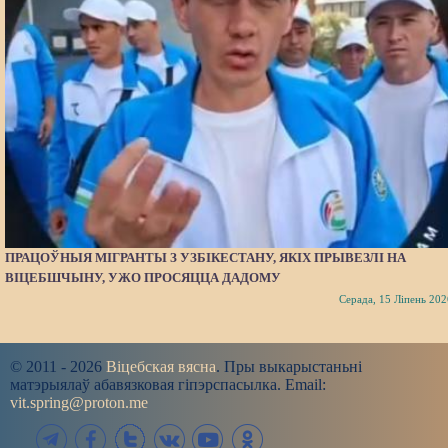
ПРАЦОЎНЫЯ МІГРАНТЫ З УЗБІКЕСТАНУ, ЯКІХ ПРЫВЕЗЛІ НА
ВІЦЕБШЧЫНУ, УЖО ПРОСЯЦЦА ДАДОМУ
Серада, 15 Ліпень 202
© 2011 - 2026
Віцебская вясна
. Пры выкарыстаньні
матэрыялаў абавязковая гіпэрспасылка. Email:
vit.spring@proton.me