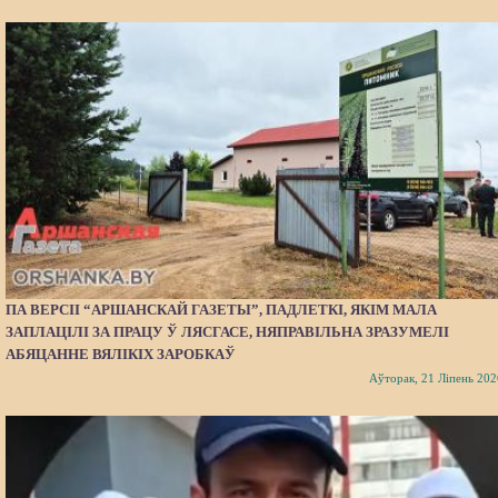
ПА ВЕРСІІ “АРШАНСКАЙ ГАЗЕТЫ”, ПАДЛЕТКІ, ЯКІМ МАЛА
ЗАПЛАЦІЛІ ЗА ПРАЦУ Ў ЛЯСГАСЕ, НЯПРАВІЛЬНА ЗРАЗУМЕЛІ
АБЯЦАННЕ ВЯЛІКІХ ЗАРОБКАЎ
Аўторак, 21 Ліпень 202