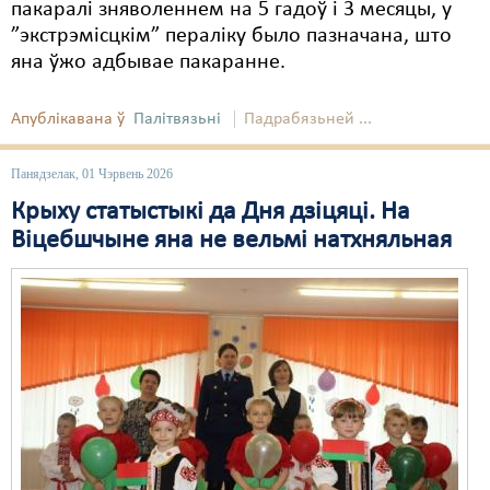
пакаралі зняволеннем на 5 гадоў і 3 месяцы, у
”экстрэмісцкім” пераліку было пазначана, што
Свабода слова
яна ўжо адбывае пакаранне.
Свабода сумленьня
Апублікавана ў
Палітвязьні
Падрабязьней ...
Суд
Сьмяротнае пакараньне
Панядзелак, 01 Чэрвень 2026
Крыху статыстыкі да Дня дзіцяці. На
Экалёгія
Віцебшчыне яна не вельмі натхняльная
Правы працоўных
Сацыяльныя правы