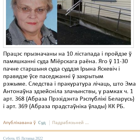
Карная псыхіятрыя
КПЧ ААН
Культурныя правы
ЛПП
Мігранты
Працэс прызначаны на 10 лістапада і пройдзе ў
памяшканні суда Міёрскага раёна. Яго ў 11-30
Мірныя сходы
пачне старшыня суда суддзя Ірына Яскевіч і
Палітвязьні
правядзе ўсе паседжанні ў закрытым
рэжыме. Следства і пракуратура лічаць, што Эма
Праваабаронцы
Антонаўна здзейсніла злачынствы, у рамках ч. 1
арт. 368 (Абраза Прэзідэнта Рэспублікі Беларусь)
Правы дзіцяці
і арт. 369 (Абраза прадстаўніка ўлады) КК РБ.
Пэнітэнцыярная сыстэма
Апублікавана ў
Суд
Падрабязьней ...
Распальваньне варожасьці
Рознае
Субота, 05 Лістапад 2022