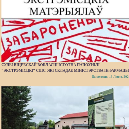
СУДЫ ВІЦЕБСКАЙ ВОБЛАСЦІ ІСТОТНА ПАПОЎНІЛІ
“ЭКСТРЭМІСЦКІ” СПІС, ЯКІ СКЛАДАЕ МІНІСТЭРСТВА ІНФАРМАЦЫ
Панядзелак, 13 Ліпень 202