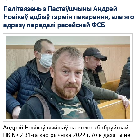
Палітвязень з Пастаўшчыны Андрэй
Свабода слова
Новікаў адбыў тэрмін пакарання, але яго
Свабода сумленьня
адразу перадалі расейскай ФСБ
Суд
Сьмяротнае пакараньне
Экалёгія
Правы працоўных
Сацыяльныя правы
Андрэй Новікаў выйшаў на волю з бабруйскай
ПК № 2 31-га кастрычніка 2022 г. Але дахаты не