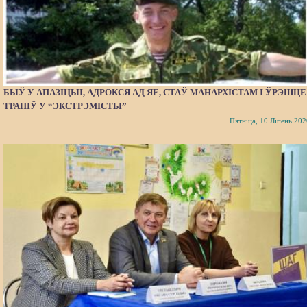
БЫЎ У АПАЗІЦЫІ, АДРОКСЯ АД ЯЕ, СТАЎ МАНАРХІСТАМ І ЎРЭШЦЕ
ТРАПІЎ У “ЭКСТРЭМІСТЫ”
Пятніца, 10 Ліпень 202