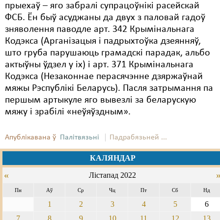
прыехаў – яго забралі супрацоўнікі расейскай
ФСБ. Ён быў асуджаны да двух з паловай гадоў
зняволення паводле арт. 342 Крымінальнага
Кодэкса (Арганізацыя і падрыхтоўка дзеянняў,
што груба парушаюць грамадскі парадак, альбо
актыўны ўдзел у іх) і арт. 371 Крымінальнага
Кодэкса (Незаконнае перасячэнне дзяржаўнай
мяжы Рэспублікі Беларусь). Пасля затрымання па
першым артыкуле яго вывезлі за беларускую
мяжу і зрабілі «неўяўздным».
Апублікавана ў
Палітвязьні
Падрабязьней ...
КАЛЯНДАР
«
Лістапад 2022
Пн
Аў
Ср
Чц
Пт
Сб
Нд
1
2
3
4
5
6
7
8
9
10
11
12
13