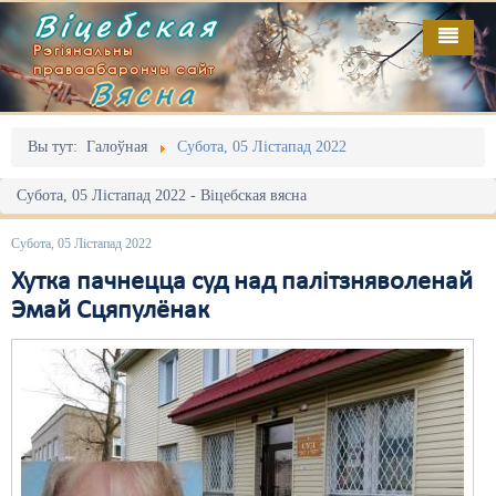
Віцебская
Рэгіянальны
праваабарончы сайт
Вясна
Галоўная
Выданьні
Адміністрацыйны перасьлед
Вы тут:
Галоўная
Субота, 05 Лістапад 2022
Відэа
Акцыі
Субота, 05 Лістапад 2022 - Віцебская вясна
Кантакт
Безбар'ернае асяродзьдзе
Субота, 05 Лістапад 2022
Пра нас
Выбары
Хутка пачнецца суд над палітзняволенай
Эмай Сцяпулёнак
RSS
Грамадзянскія ініцыятывы
Дзяржава
Дыскрымінацыя
Затрыманьні