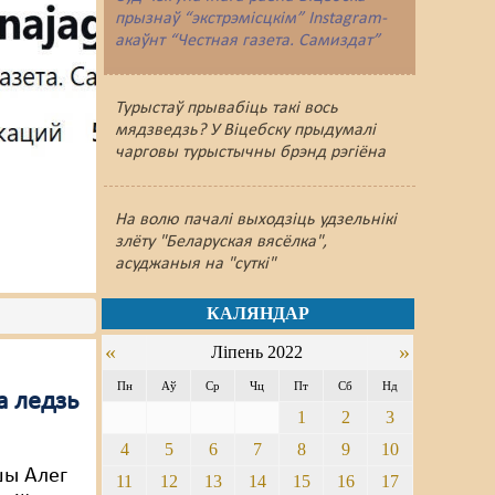
прызнаў “экстрэмісцкім” Instagram-
акаўнт “Честная газета. Самиздат”
Турыстаў прывабіць такі вось
мядзведзь? У Віцебску прыдумалі
чарговы турыстычны брэнд рэгіёна
На волю пачалі выходзіць удзельнікі
злёту "Беларуская вясёлка",
асуджаныя на "суткі"
КАЛЯНДАР
«
»
Ліпень 2022
Пн
Аў
Ср
Чц
Пт
Сб
Нд
га ледзь
1
2
3
4
5
6
7
8
9
10
ы Алег
11
12
13
14
15
16
17