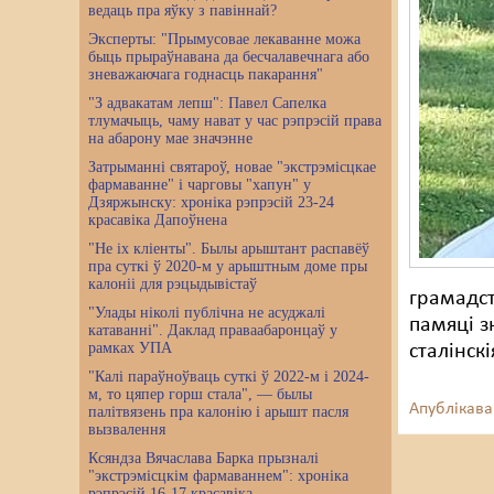
ведаць пра яўку з павіннай?
Эксперты: "Прымусовае лекаванне можа
быць прыраўнавана да бесчалавечнага або
зневажаючага годнасць пакарання"
"З адвакатам лепш": Павел Сапелка
тлумачыць, чаму нават у час рэпрэсій права
на абарону мае значэнне
Затрыманні святароў, новае "экстрэмісцкае
фармаванне" і чарговы "хапун" у
Дзяржынску: хроніка рэпрэсій 23-24
красавіка Дапоўнена
"Не іх кліенты". Былы арыштант распавёў
пра суткі ў 2020-м у арыштным доме пры
калоніі для рэцыдывістаў
грамадст
"Улады ніколі публічна не асуджалі
памяці з
катаванні". Даклад праваабаронцаў у
рамках УПА
сталінск
"Калі параўноўваць суткі ў 2022-м і 2024-
м, то цяпер горш стала", — былы
Апублікава
палітвязень пра калонію і арышт пасля
вызвалення
Ксяндза Вячаслава Барка прызналі
"экстрэмісцкім фармаваннем": хроніка
рэпрэсій 16-17 красавіка