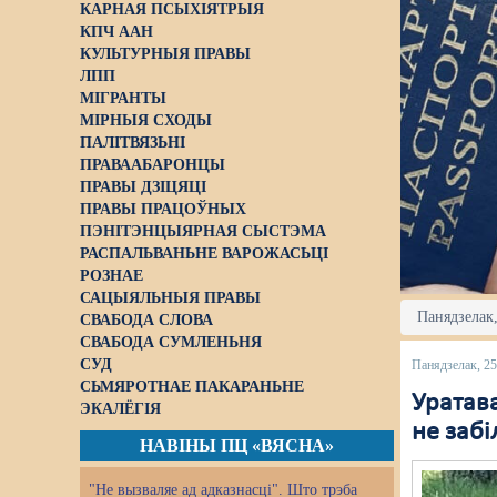
КАРНАЯ ПСЫХІЯТРЫЯ
КПЧ ААН
КУЛЬТУРНЫЯ ПРАВЫ
ЛПП
МІГРАНТЫ
МІРНЫЯ СХОДЫ
ПАЛІТВЯЗЬНІ
ПРАВААБАРОНЦЫ
ПРАВЫ ДЗІЦЯЦІ
ПРАВЫ ПРАЦОЎНЫХ
ПЭНІТЭНЦЫЯРНАЯ СЫСТЭМА
РАСПАЛЬВАНЬНЕ ВАРОЖАСЬЦІ
РОЗНАЕ
САЦЫЯЛЬНЫЯ ПРАВЫ
Панядзелак,
СВАБОДА СЛОВА
СВАБОДА СУМЛЕНЬНЯ
СУД
Панядзелак, 25
СЬМЯРОТНАЕ ПАКАРАНЬНЕ
Уратава
ЭКАЛЁГІЯ
не забі
НАВІНЫ ПЦ «ВЯСНА»
"Не вызваляе ад адказнасці". Што трэба