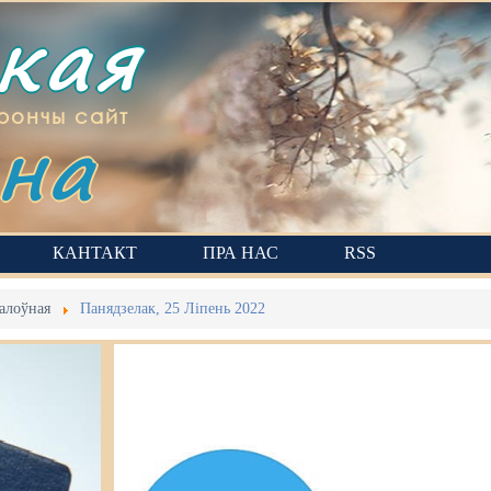
ская
на
рончы сайт
КАНТАКТ
ПРА НАС
RSS
алоўная
Панядзелак, 25 Ліпень 2022