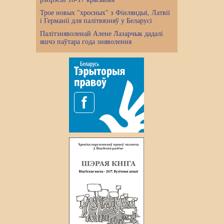
Трое новых "хросных" з Фінляндыі, Латвіі
і Германіі для палітвязняў у Беларусі
Палітзняволенай Алене Лазарчык дадалі
яшчэ паўтара года зняволення