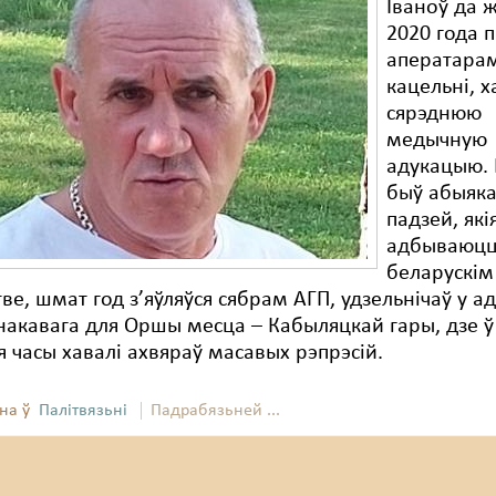
Іваноў да 
2020 года 
аператара
кацельні, 
сярэднюю
медычную
адукацыю. 
быў абыяк
падзей, які
адбываюцц
беларускім
ве, шмат год з’яўляўся сябрам АГП, удзельнічаў у а
накавага для Оршы месца – Кабыляцкай гары, дзе ў
ія часы хавалі ахвяраў масавых рэпрэсій.
на ў
Палітвязьні
Падрабязьней ...