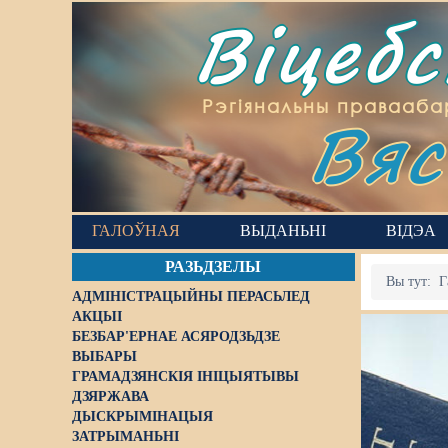
Віцеб
Вяс
Рэгіянальны правааба
ГАЛОЎНАЯ
ВЫДАНЬНІ
ВІДЭА
РАЗЬДЗЕЛЫ
Вы тут:
Г
АДМІНІСТРАЦЫЙНЫ ПЕРАСЬЛЕД
АКЦЫІ
БЕЗБАР'ЕРНАЕ АСЯРОДЗЬДЗЕ
ВЫБАРЫ
ГРАМАДЗЯНСКІЯ ІНІЦЫЯТЫВЫ
ДЗЯРЖАВА
ДЫСКРЫМІНАЦЫЯ
ЗАТРЫМАНЬНІ