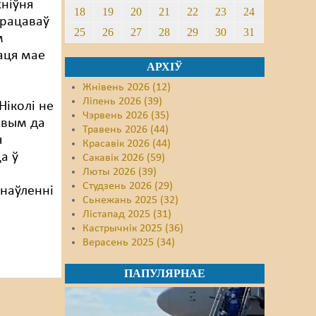
жніўня
18
19
20
21
22
23
24
працаваў
25
26
27
28
29
30
31
м
хаця мае
АРХІЎ
Жнівень 2026 (12)
Ліпень 2026 (39)
Ніколі не
Чэрвень 2026 (35)
авым да
Травень 2026 (44)
я
Красавік 2026 (44)
а ў
Сакавік 2026 (59)
Люты 2026 (39)
Студзень 2026 (29)
днаўленні
Сьнежань 2025 (32)
Лістапад 2025 (31)
Кастрычнік 2025 (36)
Верасень 2025 (34)
ПАПУЛЯРНАЕ