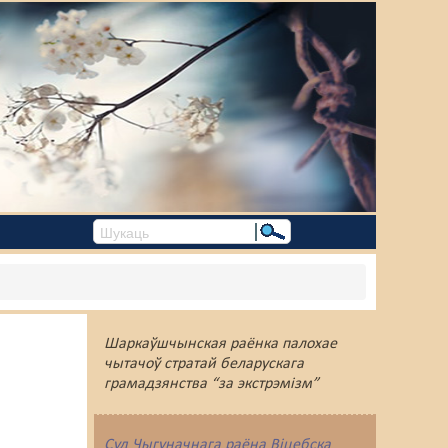
Шаркаўшчынская раёнка палохае
чытачоў стратай беларускага
грамадзянства “за экстрэмізм”
Суд Чыгуначнага раёна Віцебска