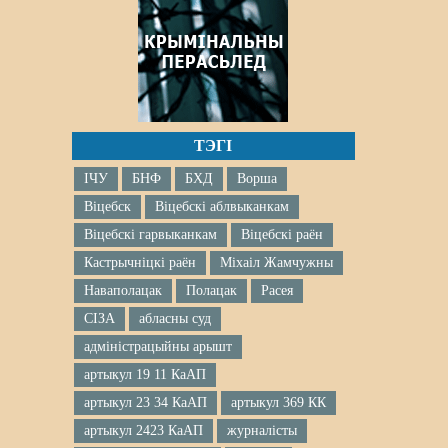
ТЭГІ
ІЧУ
БНФ
БХД
Ворша
Віцебск
Віцебскі аблвыканкам
Віцебскі гарвыканкам
Віцебскі раён
Кастрычніцкі раён
Міхаіл Жамчужны
Наваполацак
Полацак
Расея
СІЗА
абласны суд
адміністрацыйны арышт
артыкул 19 11 КаАП
артыкул 23 34 КаАП
артыкул 369 КК
артыкул 2423 КаАП
журналісты