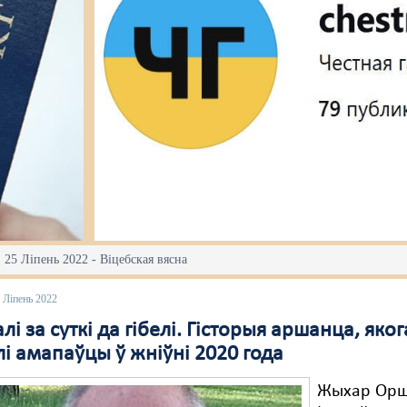
 25 Ліпень 2022 - Віцебская вясна
 Ліпень 2022
лі за суткі да гібелі. Гісторыя аршанца, яко
лі амапаўцы ў жніўні 2020 года
Жыхар Орш