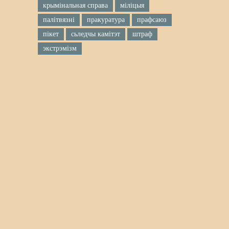
крымінальная справа
міліцыя
палітвязні
пракуратура
прафсаюз
пікет
сьледчы камітэт
штраф
экстрэмізм