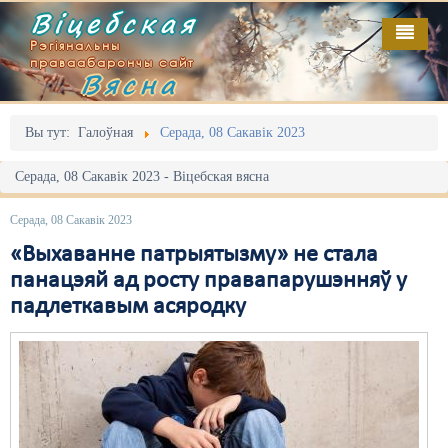
Віцебская
Рэгіянальны
праваабарончы сайт
Вясна
Галоўная
Выданьні
Адміністрацыйны перасьлед
Вы тут:
Галоўная
Серада, 08 Сакавік 2023
Відэа
Акцыі
Серада, 08 Сакавік 2023 - Віцебская вясна
Кантакт
Безбар'ернае асяродзьдзе
Серада, 08 Сакавік 2023
Пра нас
Выбары
«Выхаванне патрыятызму» не стала
панацэяй ад росту правапарушэнняў у
RSS
Грамадзянскія ініцыятывы
падлеткавым асяродку
Дзяржава
Дыскрымінацыя
Затрыманьні