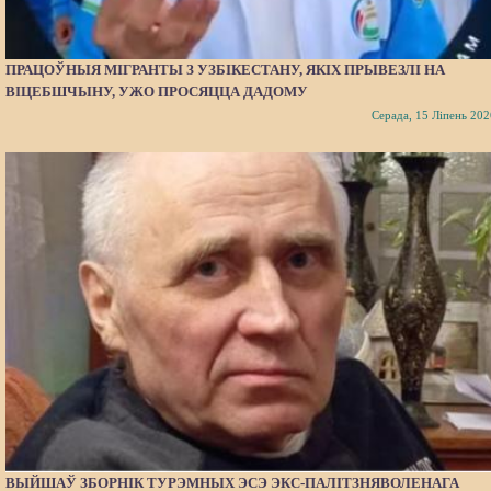
ПРАЦОЎНЫЯ МІГРАНТЫ З УЗБІКЕСТАНУ, ЯКІХ ПРЫВЕЗЛІ НА
ВІЦЕБШЧЫНУ, УЖО ПРОСЯЦЦА ДАДОМУ
Серада, 15 Ліпень 202
ВЫЙШАЎ ЗБОРНІК ТУРЭМНЫХ ЭСЭ ЭКС-ПАЛІТЗНЯВОЛЕНАГА