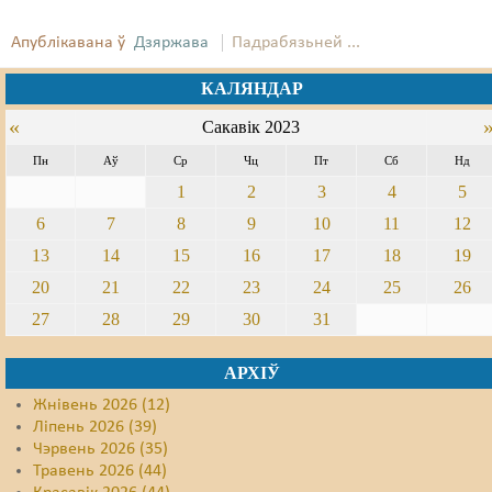
Свабода слова
Апублікавана ў
Дзяржава
Падрабязьней ...
Свабода сумленьня
КАЛЯНДАР
«
Суд
Сакавік 2023
Пн
Аў
Ср
Чц
Пт
Сб
Нд
Сьмяротнае пакараньне
1
2
3
4
5
Экалёгія
6
7
8
9
10
11
12
13
14
15
16
17
18
19
Правы працоўных
20
21
22
23
24
25
26
Сацыяльныя правы
27
28
29
30
31
АРХІЎ
Жнівень 2026 (12)
Ліпень 2026 (39)
Чэрвень 2026 (35)
Травень 2026 (44)