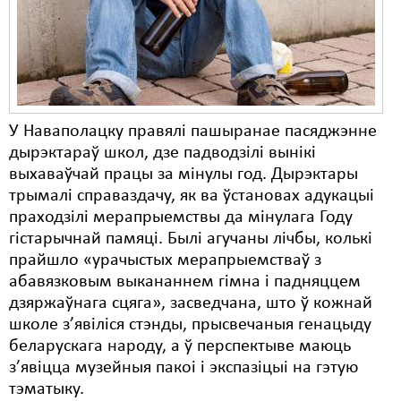
Карная псыхіятрыя
КПЧ ААН
Культурныя правы
ЛПП
У Наваполацку правялі пашыранае пасяджэнне
Мігранты
дырэктараў школ, дзе падводзілі вынікі
выхаваўчай працы за мінулы год. Дырэктары
Мірныя сходы
трымалі справаздачу, як ва ўстановах адукацыі
праходзілі мерапрыемствы да мінулага Году
Палітвязьні
гістарычнай памяці. Былі агучаны лічбы, колькі
Праваабаронцы
прайшло «урачыстых мерапрыемстваў з
абавязковым выкананнем гімна і падняццем
Правы дзіцяці
дзяржаўнага сцяга», засведчана, што ў кожнай
школе з’явіліся стэнды, прысвечаныя генацыду
Пэнітэнцыярная сыстэма
беларускага народу, а ў перспектыве маюць
Распальваньне варожасьці
з’явіцца музейныя пакоі і экспазіцыі на гэтую
тэматыку.
Рознае