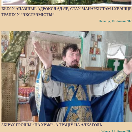
БЫЎ У АПАЗІЦЫІ, АДРОКСЯ АД ЯЕ, СТАЎ МАНАРХІСТАМ І ЎРЭШЦЕ
ТРАПІЎ У “ЭКСТРЭМІСТЫ”
Пятніца, 10 Ліпень 202
ЗБІРАЎ ГРОШЫ “НА ХРАМ”, А ТРАЦІЎ НА АЛКАГОЛЬ
Субота, 11 Ліпень 202