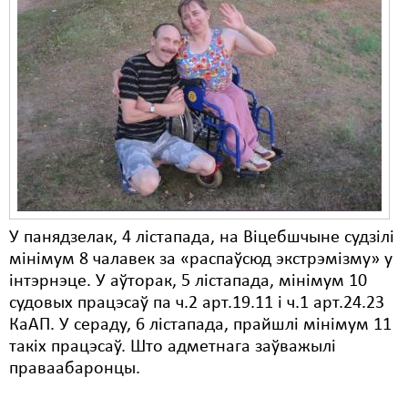
Карная псыхіятрыя
КПЧ ААН
Культурныя правы
ЛПП
Мігранты
Мірныя сходы
Палітвязьні
У панядзелак, 4 лістапада, на Віцебшчыне судзілі
Праваабаронцы
мінімум 8 чалавек за «распаўсюд экстрэмізму» у
інтэрнэце. У аўторак, 5 лістапада, мінімум 10
Правы дзіцяці
судовых працэсаў па ч.2 арт.19.11 і ч.1 арт.24.23
КаАП. У сераду, 6 лістапада, прайшлі мінімум 11
Пэнітэнцыярная сыстэма
такіх працэсаў. Што адметнага заўважылі
Распальваньне варожасьці
праваабаронцы.
Рознае