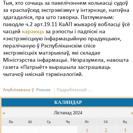
Тыя, хто сочыць за павелічэннем колькасці судоў
за «распаўсюд экстрэмізму» у інтэрнэце, напэўна
здагадаліся, пра што гаворка. Патлумачым:
паводле ч.2 арт.19.11 КаАП жыхароў вобласці ўсё
часцей
караюць
за рэпосты і падпіскі на
«экстрэмісцкую інфармацыйную прадукцыю»,
пералічаную ў Рэспубліканскім спісе
экстрэмісцкіх матэрыялаў, які складае
Міністэрства інфармацыі. Незразумела, навошта
газета «Патрыёт» вырашыла застрашваць
чытачоў няіснай тэрміналогіяй.
Апублікавана ў
Рознае
Падрабязьней ...
КАЛЯНДАР
«
Лістапад 2024
Пн
Аў
Ср
Чц
Пт
Сб
Нд
1
2
3