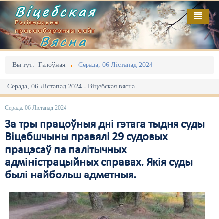
Віцебская
Рэгіянальны
праваабарончы сайт
Вясна
Галоўная
Выданьні
Адміністрацыйны перасьлед
Вы тут:
Галоўная
Серада, 06 Лістапад 2024
Відэа
Акцыі
Серада, 06 Лістапад 2024 - Віцебская вясна
Кантакт
Безбар'ернае асяродзьдзе
Серада, 06 Лістапад 2024
Пра нас
Выбары
За тры працоўныя дні гэтага тыдня суды
Віцебшчыны правялі 29 судовых
RSS
Грамадзянскія ініцыятывы
працэсаў па палітычных
адміністрацыйных справах. Якія суды
Дзяржава
былі найбольш адметныя.
Дыскрымінацыя
Затрыманьні