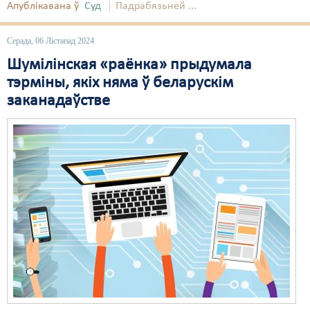
Апублікавана ў
Суд
Падрабязьней ...
Свабода слова
Серада, 06 Лістапад 2024
Свабода сумленьня
Шумілінская «раёнка» прыдумала
Суд
тэрміны, якіх няма ў беларускім
заканадаўстве
Сьмяротнае пакараньне
Экалёгія
Правы працоўных
Сацыяльныя правы