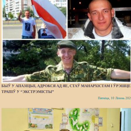
БЫЎ У АПАЗІЦЫІ, АДРОКСЯ АД ЯЕ, СТАЎ МАНАРХІСТАМ І ЎРЭШЦЕ
ТРАПІЎ У “ЭКСТРЭМІСТЫ”
Пятніца, 10 Ліпень 202