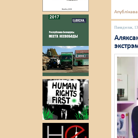
Апублікава
Панядзелак, 1
Аляксан
экстрэ