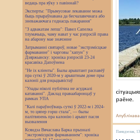
ведаць пра яўку з павіннай?
Эксперты: "Прымусовае лекаванне можа
быць прыраўнавана да бесчалавечнага або
зневажаючага годнасць пакарання"
"З адвакатам лепш": Павел Сапелка
тлумачыць, чаму нават у час рэпрэсій права
на абарону мае значэнне
Затрыманні святароў, новае "экстрэмісцкае
фармаванне" і чарговы "хапун" у
Дзяржынску: хроніка рэпрэсій 23-24
красавіка Дапоўнена
"Не іх кліенты". Былы арыштант распавёў
пра суткі ў 2020-м у арыштным доме пры
калоніі для рэцыдывістаў
"Улады ніколі публічна не асуджалі
сітуацыя
катаванні". Даклад праваабаронцаў у
рамках УПА
раёне.
"Калі параўноўваць суткі ў 2022-м і 2024-
м, то цяпер горш стала", — былы
Апублікава
палітвязень пра калонію і арышт пасля
вызвалення
Ксяндза Вячаслава Барка прызналі
Панядзелак, 1
"экстрэмісцкім фармаваннем": хроніка
рэпрэсій 16-17 красавіка