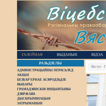
Віцеб
Вяс
Рэгіянальны правааба
ГАЛОЎНАЯ
ВЫДАНЬНІ
ВІДЭА
РАЗЬДЗЕЛЫ
Вы тут:
Г
АДМІНІСТРАЦЫЙНЫ ПЕРАСЬЛЕД
АКЦЫІ
БЕЗБАР'ЕРНАЕ АСЯРОДЗЬДЗЕ
ВЫБАРЫ
ГРАМАДЗЯНСКІЯ ІНІЦЫЯТЫВЫ
ДЗЯРЖАВА
ДЫСКРЫМІНАЦЫЯ
ЗАТРЫМАНЬНІ