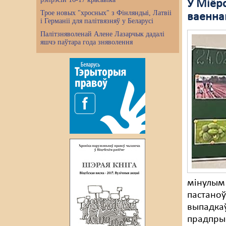
У Міёрс
Трое новых "хросных" з Фінляндыі, Латвіі
ваенна
і Германіі для палітвязняў у Беларусі
Палітзняволенай Алене Лазарчык дадалі
яшчэ паўтара года зняволення
мінулым 
пастаноў
выпадкаў
прадпры