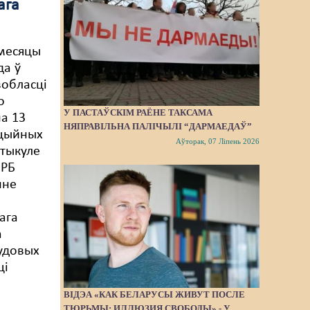
ага
месяцы
да ў
вобласці
о
У ПАСТАЎСКІМ РАЁНЕ ТАКСАМА
а 13
НЯПРАВІЛЬНА ПАЛІЧЫЛІ “ДАРМАЕДАЎ”
ацыйных
Аўторак, 07 Ліпень 2026
ртыкуле
 РБ
нне
ага
а
судовых
ці
ВІДЭА «КАК БЕЛАРУСЫ ЖИВУТ ПОСЛЕ
ТЮРЬМЫ: ИЛЛЮЗИЯ СВОБОДЫ» - У