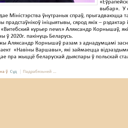
«Еўрапейск
выбар». У с
адае Міністэрства ўнутраных спраў, прыгадваюцца т
ы прадстаўнікоў ініцыятывы, сярод якіх – рэдактар 
«Витебский курьер news» Аляксандр Корнышаў, як
 ў 2020г. пакінуць Беларусь.
жы Аляксандр Корнышаў разам з аднадумцамі засн
аект «Навіны Варшавы», які займаецца відэаздымк
ае пра жыццё беларускай дыяспары ў польскай ста
на ў
Суд
Падрабязьней ...