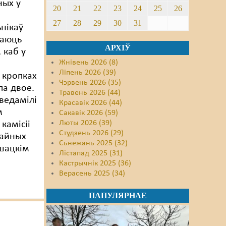
ных у
20
21
22
23
24
25
26
27
28
29
30
31
нікаў
цаюць
АРХІЎ
 каб у
Жнівень 2026 (8)
Ліпень 2026 (39)
 кропках
Чэрвень 2026 (35)
па двое.
Травень 2026 (44)
аведамілі
Красавік 2026 (44)
м
Сакавік 2026 (59)
Люты 2026 (39)
камісіі
Студзень 2026 (29)
чайных
Сьнежань 2025 (32)
Ушацкім
Лістапад 2025 (31)
Кастрычнік 2025 (36)
Верасень 2025 (34)
ПАПУЛЯРНАЕ