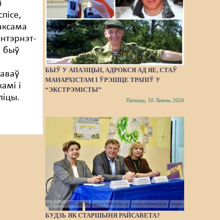
і
пісе,
аксама
інтэрнэт-
і быў
БЫЎ У АПАЗІЦЫІ, АДРОКСЯ АД ЯЕ, СТАЎ
аваў
МАНАРХІСТАМ І ЎРЭШЦЕ ТРАПІЎ У
амі і
“ЭКСТРЭМІСТЫ”
ліцы.
Пятніца, 10 Ліпень 2026
БУДЗЬ ЯК СТАРШЫНЯ РАЙСАВЕТА?