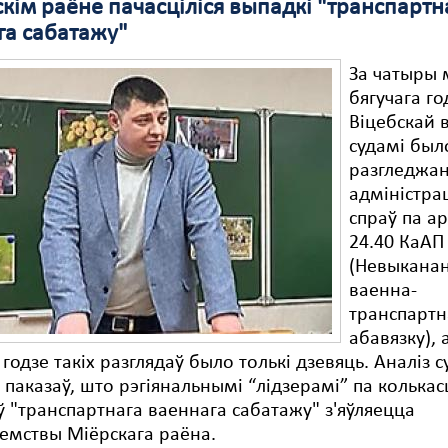
кім раёне пачасціліся выпадкі "транспартн
га сабатажу"
За чатыры 
бягучага го
Віцебскай 
судамі был
разгледжан
адміністр
спраў па а
24.40 КаАП
(Невыкана
ваенна-
транспартн
абавязку), 
годзе такіх разглядаў было толькі дзевяць. Аналіз 
 паказаў, што рэгіянальнымі “лідзерамі” па колькас
 "транспартнага ваеннага сабатажу" з'яўляецца
емствы Міёрскага раёна.