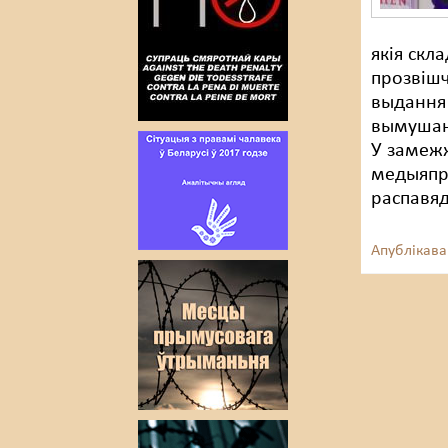
якія скл
прозвішч
выдання 
вымушаны
У замеж
медыяпр
распавяд
Апублікава