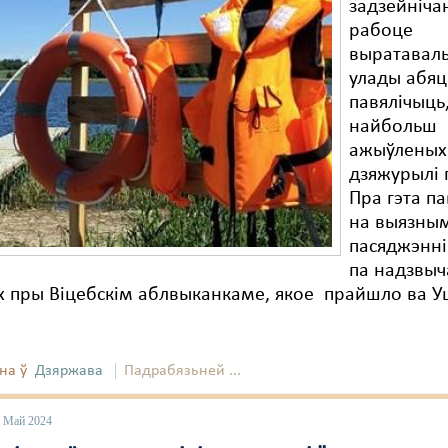
задзейніча
рабоце
выратаваль
улады абя
павялічыць,
найбольш
ажыўленых
дзяжурылі 
Пра гэта п
на выязны
пасяджэнні 
па надзвы
х пры Віцебскім аблвыканкаме, якое прайшло ва 
на ў
Дзяржава
Падрабязьней ...
3 Май 2024