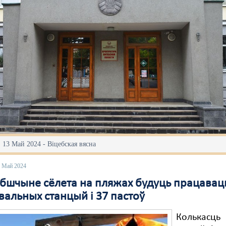
 13 Май 2024 - Віцебская вясна
3 Май 2024
ебшчыне сёлета на пляжах будуць працавац
вальных станцый і 37 пастоў
Колькасць