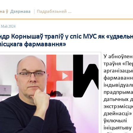
на ў
Дзяржава
Падрабязьней ...
3 Май 2024
др Корнышаў трапіў у спіс МУС як «удзельн
місцкага фармавання»
У абноўлен
траўня «Пе
арганізацы
фармаванн
індывідуал
прадпрымал
датычных 
экстрэмісц
дзейнасці»
ўключылі
ініцыятыву