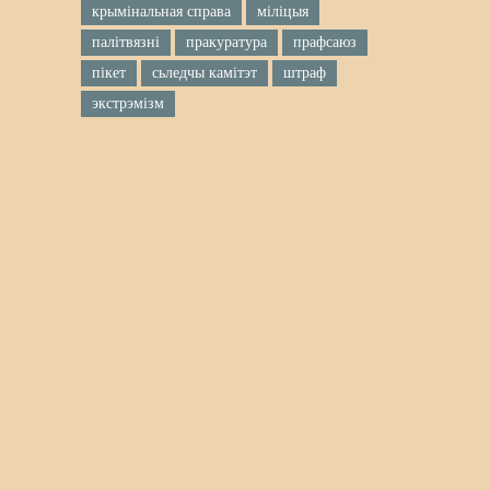
крымінальная справа
міліцыя
палітвязні
пракуратура
прафсаюз
пікет
сьледчы камітэт
штраф
экстрэмізм