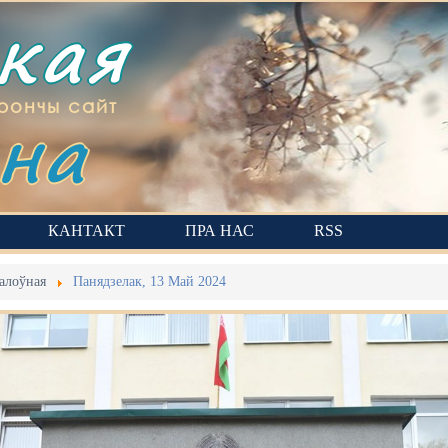
ская
на
рончы сайт
КАНТАКТ
ПРА НАС
RSS
алоўная
Панядзелак, 13 Май 2024