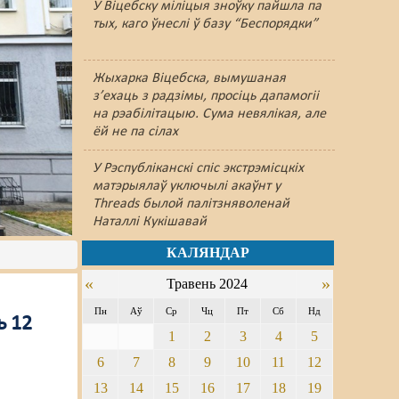
У Віцебску міліцыя зноўку пайшлa па
тых, каго ўнеслі ў базу “Беспорядки”
Жыхарка Віцебска, вымушаная
з’ехаць з радзімы, просіць дапамогіі
на рэабілітацыю. Сума невялікая, але
ёй не па сілах
У Рэспубліканскі спіс экстрэмісцкіх
матэрыялаў уключылі акаўнт у
Threads былой палітзняволенай
Наталлі Кукішавай
КАЛЯНДАР
«
»
Травень 2024
Пн
Аў
Ср
Чц
Пт
Сб
Нд
ь 12
1
2
3
4
5
6
7
8
9
10
11
12
13
14
15
16
17
18
19