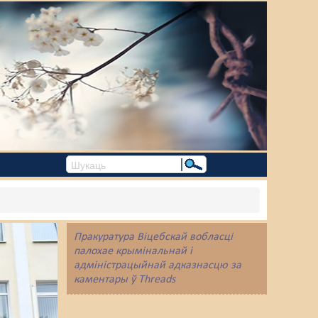
Пракуратура Віцебскай вобласці
палохае крымінальнай і
адміністрацыйнай адказнасцю за
каментары ў Threads