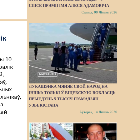
СПІСЕ ПРЭМІІ ІМЯ АЛЕСЯ АДАМОВІЧА
Серада, 08 Ліпень 2026
ік
ы 10
ралік
й,
яў,
ЛУКАШЭНКА МЯНЯЕ СВОЙ НАРОД НА
ьных
ІНШЫ: ТОЛЬКІ Ў ВІЦЕБСКУЮ ВОБЛАСЦЬ
ьнікаў,
ПРЫЕДУЦЬ 5 ТЫСЯЧ ГРАМАДЗЯН
да
УЗБЕКІСТАНА
кай
Аўторак, 14 Ліпень 2026