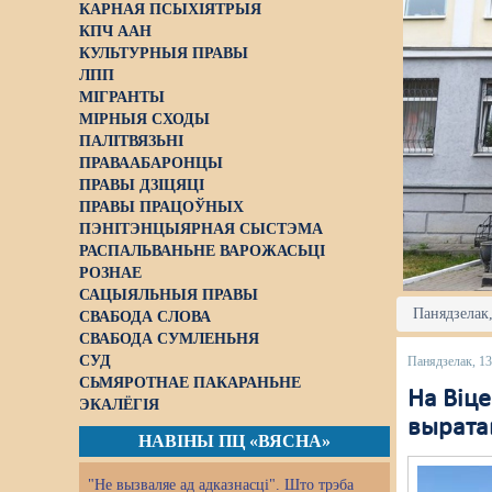
КАРНАЯ ПСЫХІЯТРЫЯ
КПЧ ААН
КУЛЬТУРНЫЯ ПРАВЫ
ЛПП
МІГРАНТЫ
МІРНЫЯ СХОДЫ
ПАЛІТВЯЗЬНІ
ПРАВААБАРОНЦЫ
ПРАВЫ ДЗІЦЯЦІ
ПРАВЫ ПРАЦОЎНЫХ
ПЭНІТЭНЦЫЯРНАЯ СЫСТЭМА
РАСПАЛЬВАНЬНЕ ВАРОЖАСЬЦІ
РОЗНАЕ
САЦЫЯЛЬНЫЯ ПРАВЫ
Панядзелак,
СВАБОДА СЛОВА
СВАБОДА СУМЛЕНЬНЯ
СУД
Панядзелак, 1
СЬМЯРОТНАЕ ПАКАРАНЬНЕ
На Віц
ЭКАЛЁГІЯ
вырата
НАВІНЫ ПЦ «ВЯСНА»
"Не вызваляе ад адказнасці". Што трэба