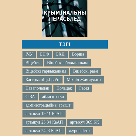
ТЭГІ
ІЧУ
БНФ
БХД
Ворша
Віцебск
Віцебскі аблвыканкам
Віцебскі гарвыканкам
Віцебскі раён
Кастрычніцкі раён
Міхаіл Жамчужны
Наваполацак
Полацак
Расея
СІЗА
абласны суд
адміністрацыйны арышт
артыкул 19 11 КаАП
артыкул 23 34 КаАП
артыкул 369 КК
артыкул 2423 КаАП
журналісты