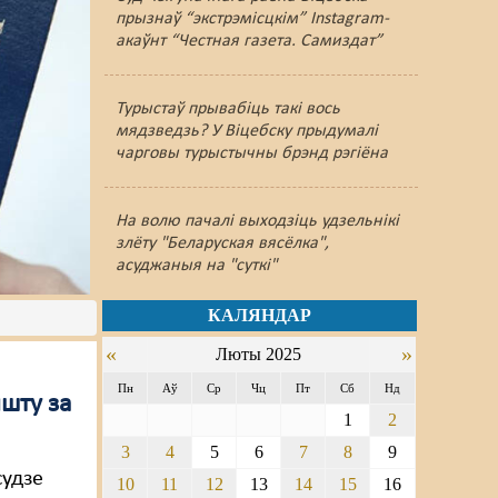
прызнаў “экстрэмісцкім” Instagram-
акаўнт “Честная газета. Самиздат”
Турыстаў прывабіць такі вось
мядзведзь? У Віцебску прыдумалі
чарговы турыстычны брэнд рэгіёна
На волю пачалі выходзіць удзельнікі
злёту "Беларуская вясёлка",
асуджаныя на "суткі"
КАЛЯНДАР
«
»
Люты 2025
Пн
Аў
Ср
Чц
Пт
Сб
Нд
ышту за
1
2
3
4
5
6
7
8
9
судзе
10
11
12
13
14
15
16