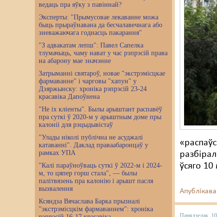
ведаць пра яўку з павіннай?
Эксперты: "Прымусовае лекаванне можа
быць прыраўнавана да бесчалавечнага або
зневажаючага годнасць пакарання"
"З адвакатам лепш": Павел Сапелка
тлумачыць, чаму нават у час рэпрэсій права
на абарону мае значэнне
Затрыманні святароў, новае "экстрэмісцкае
фармаванне" і чарговы "хапун" у
Дзяржынску: хроніка рэпрэсій 23-24
красавіка Дапоўнена
"Не іх кліенты". Былы арыштант распавёў
пра суткі ў 2020-м у арыштным доме пры
калоніі для рэцыдывістаў
"Улады ніколі публічна не асуджалі
«распаўс
катаванні". Даклад праваабаронцаў у
рамках УПА
разбірал
ўсяго 10 
"Калі параўноўваць суткі ў 2022-м і 2024-
м, то цяпер горш стала", — былы
палітвязень пра калонію і арышт пасля
вызвалення
Апублікава
Ксяндза Вячаслава Барка прызналі
"экстрэмісцкім фармаваннем": хроніка
Панядзелак, 1
рэпрэсій 16-17 красавіка