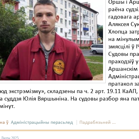
Оршы і Ар
раёна судзі
гадовага 
Аляксея Су
Хлопца зат
на мінулым
змясцілі ў І
Судовы пра
праходзіў у
Аршанскім 
Адміністр
пратакол з
юд экстрэмізму», складзены па ч. 2 арт. 19.11 КаАП,
а суддзя Юлія Вяршыніна. На судовы разбор яна па
мінут.
на ў
Адміністрацыйны перасьлед
Падрабязьней ...
0 Люты 2025