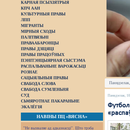
КАРНАЯ ПСЫХІЯТРЫЯ
КПЧ ААН
КУЛЬТУРНЫЯ ПРАВЫ
ЛПП
МІГРАНТЫ
МІРНЫЯ СХОДЫ
ПАЛІТВЯЗЬНІ
ПРАВААБАРОНЦЫ
ПРАВЫ ДЗІЦЯЦІ
ПРАВЫ ПРАЦОЎНЫХ
ПЭНІТЭНЦЫЯРНАЯ СЫСТЭМА
РАСПАЛЬВАНЬНЕ ВАРОЖАСЬЦІ
РОЗНАЕ
САЦЫЯЛЬНЫЯ ПРАВЫ
Панядзелак,
СВАБОДА СЛОВА
СВАБОДА СУМЛЕНЬНЯ
СУД
Панядзелак, 1
СЬМЯРОТНАЕ ПАКАРАНЬНЕ
Футболь
ЭКАЛЁГІЯ
«распа
НАВІНЫ ПЦ «ВЯСНА»
"Не вызваляе ад адказнасці". Што трэба