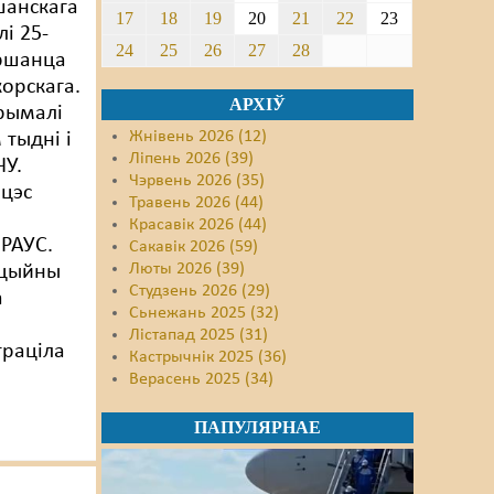
шанскага
17
18
19
20
21
22
23
лі 25-
24
25
26
27
28
аршанца
корскага.
АРХІЎ
рымалі
Жнівень 2026 (12)
 тыдні і
Ліпень 2026 (39)
ЧУ.
Чэрвень 2026 (35)
цэс
Травень 2026 (44)
Красавік 2026 (44)
РАУС.
Сакавік 2026 (59)
Люты 2026 (39)
ацыйны
Студзень 2026 (29)
а
Сьнежань 2025 (32)
Лістапад 2025 (31)
траціла
Кастрычнік 2025 (36)
Верасень 2025 (34)
ПАПУЛЯРНАЕ