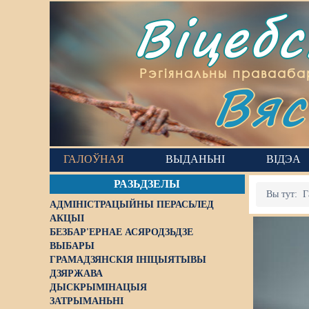
Віцеб
Вяс
Рэгіянальны правааба
ГАЛОЎНАЯ
ВЫДАНЬНІ
ВІДЭА
РАЗЬДЗЕЛЫ
Вы тут:
Г
АДМІНІСТРАЦЫЙНЫ ПЕРАСЬЛЕД
АКЦЫІ
БЕЗБАР'ЕРНАЕ АСЯРОДЗЬДЗЕ
ВЫБАРЫ
ГРАМАДЗЯНСКІЯ ІНІЦЫЯТЫВЫ
ДЗЯРЖАВА
ДЫСКРЫМІНАЦЫЯ
ЗАТРЫМАНЬНІ