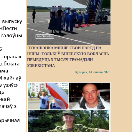
 выпуску
 «Вест
и
 галоўны
ЛУКАШЭНКА МЯНЯЕ СВОЙ НАРОД НА
ай
ІНШЫ: ТОЛЬКІ Ў ВІЦЕБСКУЮ ВОБЛАСЦЬ
а справах
ПРЫЕДУЦЬ 5 ТЫСЯЧ ГРАМАДЗЯН
цебскага
УЗБЕКІСТАНА
ама
Аўторак, 14 Ліпень 2026
Міхайлаў
з узяўся
ць
овай
пачаў з
тарычная