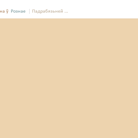
на ў
Рознае
Падрабязьней ...