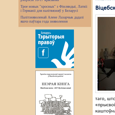
Трое новых "хросных" з Фінляндыі, Латвіі
Віцебск
і Германіі для палітвязняў у Беларусі
Палітзняволенай Алене Лазарчык дадалі
яшчэ паўтара года зняволення
таго, шт
«прысвоі
каштоўна