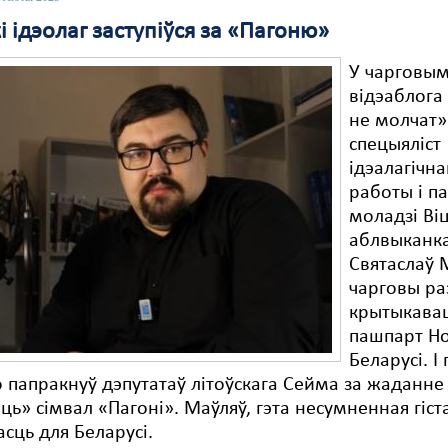
і ідэолаг заступіўся за «Пагоню»
У чарговым
відэаблога
не молчат»
спецыяліст
ідэалагічн
работы і п
моладзі Ві
аблвыканк
Святаслаў 
чарговы ра
крытыкава
пашпарт Н
Беларусі. І 
о папракнуў дэпутатаў літоўскага Сейма за жаданне
ць» сімвал «Пагоні». Маўляў, гэта несумненная гіс
сць для Беларусі.