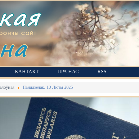
ская
на
рончы сайт
КАНТАКТ
ПРА НАС
RSS
алоўная
Панядзелак, 10 Люты 2025