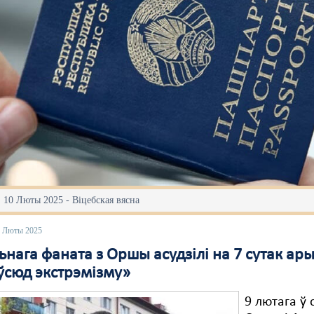
 10 Люты 2025 - Віцебская вясна
0 Люты 2025
нага фаната з Оршы асудзілі на 7 сутак ар
ўсюд экстрэмізму»
9 лютага ў 