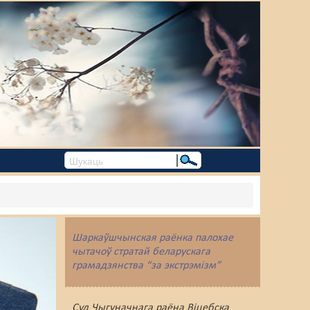
Шаркаўшчынская раёнка палохае
чытачоў стратай беларускага
грамадзянства “за экстрэмізм”
Суд Чыгуначнага раёна Віцебска