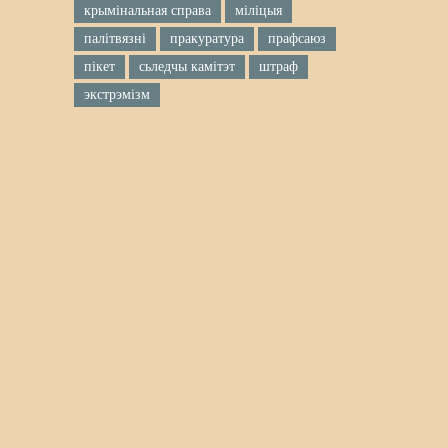
крымінальная справа
міліцыя
палітвязні
пракуратура
прафсаюз
пікет
сьледчы камітэт
штраф
экстрэмізм