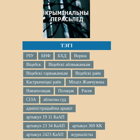
ТЭГІ
ІЧУ
БНФ
БХД
Ворша
Віцебск
Віцебскі аблвыканкам
Віцебскі гарвыканкам
Віцебскі раён
Кастрычніцкі раён
Міхаіл Жамчужны
Наваполацак
Полацак
Расея
СІЗА
абласны суд
адміністрацыйны арышт
артыкул 19 11 КаАП
артыкул 23 34 КаАП
артыкул 369 КК
артыкул 2423 КаАП
журналісты