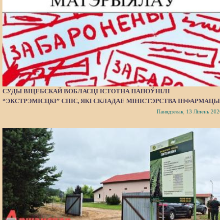
СУДЫ ВІЦЕБСКАЙ ВОБЛАСЦІ ІСТОТНА ПАПОЎНІЛІ
“ЭКСТРЭМІСЦКІ” СПІС, ЯКІ СКЛАДАЕ МІНІСТЭРСТВА ІНФАРМАЦЫ
Панядзелак, 13 Ліпень 202