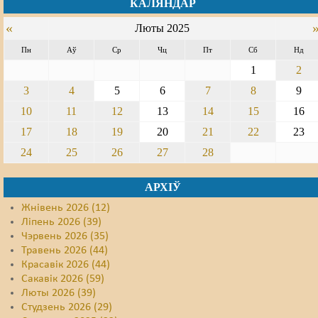
КАЛЯНДАР
Свабода слова
«
Люты 2025
Пн
Аў
Ср
Чц
Пт
Сб
Нд
Свабода сумленьня
1
2
Суд
3
4
5
6
7
8
9
Сьмяротнае пакараньне
10
11
12
13
14
15
16
17
18
19
20
21
22
23
Экалёгія
24
25
26
27
28
Правы працоўных
АРХІЎ
Сацыяльныя правы
Жнівень 2026 (12)
Ліпень 2026 (39)
Чэрвень 2026 (35)
Травень 2026 (44)
Красавік 2026 (44)
Сакавік 2026 (59)
Люты 2026 (39)
Студзень 2026 (29)