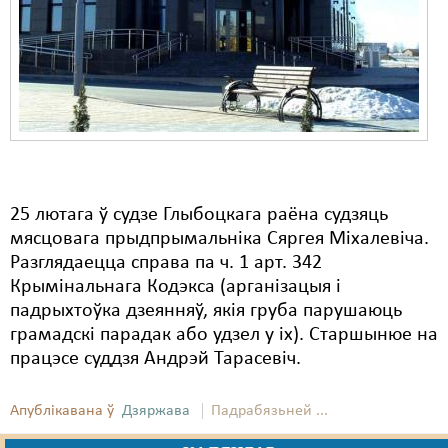
Карная псыхіятрыя
КПЧ ААН
Культурныя правы
ЛПП
Мігранты
Мірныя сходы
25 лютага ў судзе Глыбоцкага раёна судзяць
мясцовага прыдпрымальніка Сяргея Міхалевіча.
Палітвязьні
Разглядаецца справа па ч. 1 арт. 342
Праваабаронцы
Крымінальнага Кодэкса (арганізацыя і
падрыхтоўка дзеянняў, якія груба парушаюць
Правы дзіцяці
грамадскі парадак або удзел у іх). Старшынюе на
працэсе суддзя Андрэй Тарасевіч.
Пэнітэнцыярная сыстэма
Распальваньне варожасьці
Апублікавана ў
Дзяржава
Падрабязьней ...
Рознае