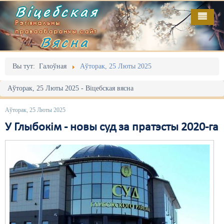
Віцебская
Рэгіянальны
праваабарончы сайт
Вясна
Галоўная
Выданьні
Адміністрацыйны перасьлед
Вы тут:
Галоўная
Аўторак, 25 Люты 2025
Відэа
Акцыі
Аўторак, 25 Люты 2025 - Віцебская вясна
Кантакт
Безбар'ернае асяродзьдзе
Аўторак, 25 Люты 2025
Пра нас
Выбары
У Глыбокім - новы суд за пратэсты 2020-га
RSS
Грамадзянскія ініцыятывы
Дзяржава
Дыскрымінацыя
Затрыманьні