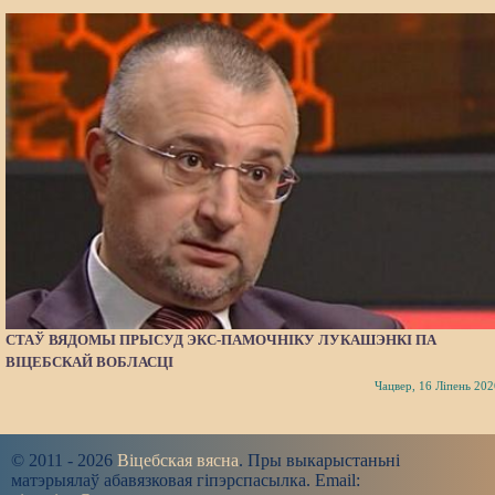
СТАЎ ВЯДОМЫ ПРЫСУД ЭКС-ПАМОЧНІКУ ЛУКАШЭНКІ ПА
ВІЦЕБСКАЙ ВОБЛАСЦІ
Чацвер, 16 Ліпень 202
© 2011 - 2026
Віцебская вясна
. Пры выкарыстаньні
матэрыялаў абавязковая гіпэрспасылка. Email: