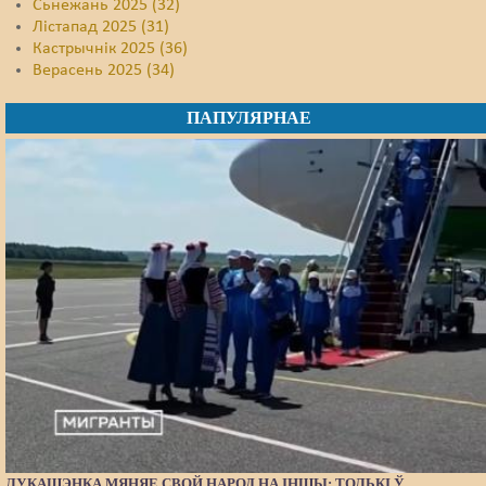
Сьнежань 2025 (32)
Лістапад 2025 (31)
Кастрычнік 2025 (36)
Верасень 2025 (34)
ПАПУЛЯРНАЕ
ЛУКАШЭНКА МЯНЯЕ СВОЙ НАРОД НА ІНШЫ: ТОЛЬКІ Ў