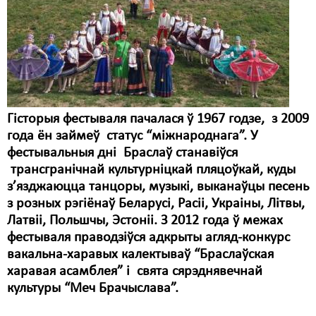
Карная псыхіятрыя
КПЧ ААН
Культурныя правы
ЛПП
Мігранты
Гісторыя фестываля пачалася ў 1967 годзе, з 2009
года ён займеў статус “міжнароднага”. У
Мірныя сходы
фестывальныя дні Браслаў станавіўся
трансгранічнай культурніцкай пляцоўкай, куды
Палітвязьні
з’язджаюцца танцоры, музыкі, выканаўцы песень
Праваабаронцы
з розных рэгіёнаў Беларусі, Расіі, Украіны, Літвы,
Латвіі, Польшчы, Эстоніі. З 2012 года ў межах
Правы дзіцяці
фестываля праводзіўся адкрыты агляд-конкурс
вакальна-харавых калектываў “Браслаўская
Пэнітэнцыярная сыстэма
харавая асамблея” і свята сярэднявечнай
Распальваньне варожасьці
культуры “Меч Брачыслава”.
Рознае