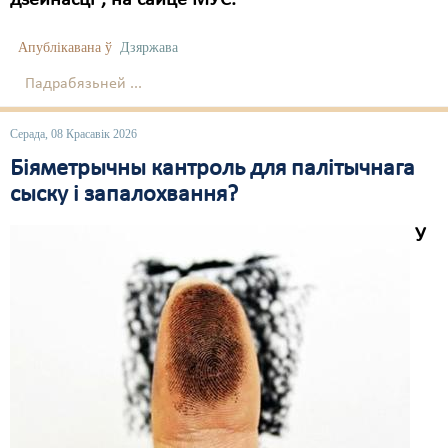
дзейнасці”, на сайце МУС.
Апублікавана ў
Дзяржава
Падрабязьней ...
Серада, 08 Красавік 2026
Біяметрычны кантроль для палітычнага
сыску і запалохвання?
У