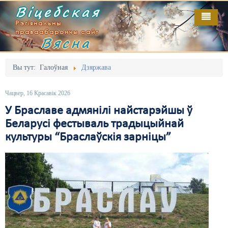
Віцебская
Рэгіянальны
праваабарончы сайт
Вясна
Галоўная
Выданьні
Адміністрацыйны перасьлед
Вы тут:
Галоўная
Дзяржава
Відэа
Акцыі
Чацвер, 16 Красавік 2026
Кантакт
Безбар'ернае асяродзьдзе
У Браславе адмянілі найстарэйшы ў
Беларусі фестываль традыцыйнай
Пра нас
Выбары
культуры “Браслаўскія зарніцы”
RSS
Грамадзянскія ініцыятывы
Дзяржава
Дыскрымінацыя
Затрыманьні