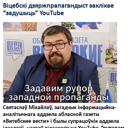
Віцебскі дзяржпрапагандыст заклікае
“задушыць” YouTube
Святаслаў Міхайлаў, загадчык інфармацыйна-
аналітычнага аддзела абласной газеты
«Витебские вести» і былы супрацоўнік аддзела