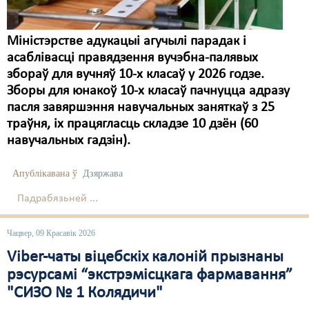
Міністэрстве адукацыі агучылі парадак і
асаблівасці правядзення вучэбна-палявых
збораў для вучняў 10-х класаў у 2026 годзе.
Зборы для юнакоў 10-х класаў пачнуцца адразу
пасля завяршэння навучальных заняткаў з 25
траўня, іх працягласць складзе 10 дзён (60
навучальных гадзін).
Апублікавана ў
Дзяржава
Падрабязьней ...
Чацвер, 09 Красавік 2026
Viber-чаты віцебскіх калоній прызнаны
рэсурсамі “экстрэмісцкага фармавання”
"СИЗО № 1 Колядичи"