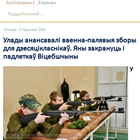
Апублікавана ў
Дзяржава
Свабода слова
Падрабязьней ...
Свабода сумленьня
Аўторак, 14 Красавік 2026
Суд
Улады анансавалі ваенна-палявыя зборы
для дзесяцікласнікаў. Яны закрануць і
Сьмяротнае пакараньне
падлеткаў Віцебшчыны
Экалёгія
У
Правы працоўных
Сацыяльныя правы