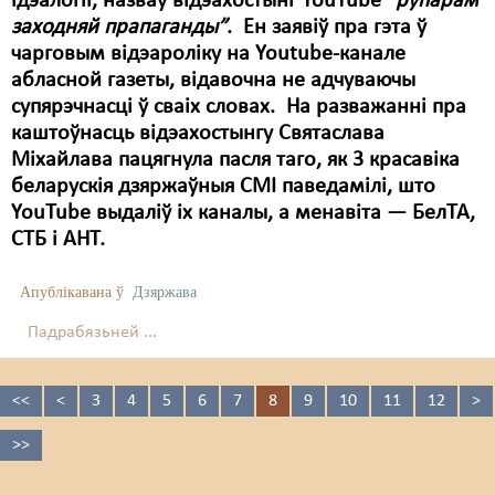
ідэалогіі, назваў відэахостынг YouTube
“рупарам
заходняй прапаганды”
. Ен заявіў пра гэта ў
чарговым відэароліку на Youtube-канале
абласной газеты, відавочна не адчуваючы
супярэчнасці ў сваіх словах. На разважанні пра
каштоўнасць відэахостынгу Святаслава
Міхайлава пацягнула пасля таго, як 3 красавіка
беларускія дзяржаўныя СМІ паведамілі, што
YouTube выдаліў іх каналы, а менавіта — БелТА,
СТБ і АНТ.
Апублікавана ў
Дзяржава
Падрабязьней ...
<<
<
3
4
5
6
7
8
9
10
11
12
>
>>