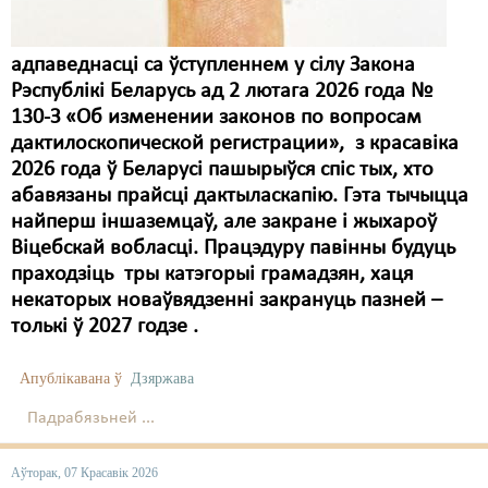
адпаведнасці са ўступленнем у сілу Закона
Рэспублікі Беларусь ад 2 лютага 2026 года №
130-З «Об изменении законов по вопросам
дактилоскопической регистрации», з красавіка
2026 года ў Беларусі пашырыўся спіс тых, хто
абавязаны прайсці дактыласкапію. Гэта тычыцца
найперш іншаземцаў, але закране і жыхароў
Віцебскай вобласці. Працэдуру павінны будуць
праходзіць тры катэгорыі грамадзян, хаця
некаторых новаўвядзенні закрануць пазней –
толькі ў 2027 годзе .
Апублікавана ў
Дзяржава
Падрабязьней ...
Аўторак, 07 Красавік 2026