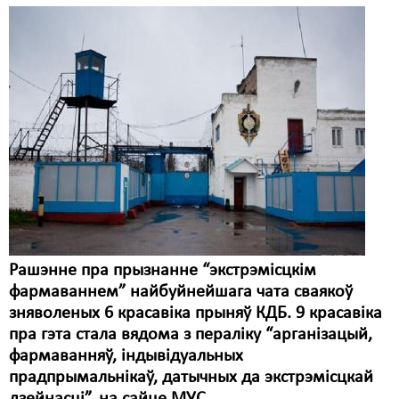
Рашэнне пра прызнанне “экстрэмісцкім
фармаваннем” найбуйнейшага чата сваякоў
зняволеных 6 красавіка прыняў КДБ. 9 красавіка
пра гэта стала вядома з пераліку “арганізацый,
фармаванняў, індывідуальных
прадпрымальнікаў, датычных да экстрэмісцкай