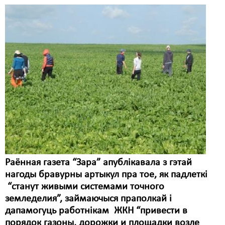
Раённая газета “Зара” апублікавала з гэтай
нагоды бравурны артыкул пра тое, як падлеткі
“станут живыми системами точного
земледелия”, займаючыся праполкай і
дапамогуць работнікам ЖКН “привести в
порядок газоны, дорожки и площадки возле