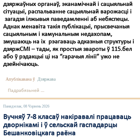
дзяржаўных органаў, эканамічнай і сацыяльнай
сітуацыі, распальванне сацыяльнай варожасці і
загадзя ілжывыя паведамленні аб небяспецы.
Аднак менавіта такія публікацыі, прысвечаныя
сацыяльным і камунальным недахопам,
змушаюць на іх рэагаваць адказныя структуры і
дзяржСМІ – тады, як простыя звароты ў 115.бел
або ў рэдакцыі ці на “гарачыя лініі” ужо не
дзейнічаюць.
Апублікавана ў
Дзяржава
Падрабязьней ...
Панядзелак, 08 Чэрвень 2026
Вучняў 7-8 класаў накіравалі працаваць
дворнікамі і ў сельскай гаспадарцы
Бешанковіцкага раёна