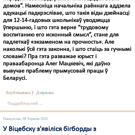
домов”. Намесніца начальніка раённага аддзела
адукацыі падкрэслівае, што такія віды дзейнасці
для 12-14-гадовых школьнікаў уводзяцца
ўпершыню, і што гэта верне “трудовому
воспитанию его исконный смысл”, стане для
падлеткаў «экзаменом на прочность». Але
наколькі ўсё гэта законна, і што стаіць за гучнымі
словамі? Пра гэта разважае юрыст і
праваабаронца Алег Мацкевіч, які даўно
вывучае праблему прымусовай працы ў
Беларусі.
Апублікавана ў
Дзяржава
Падрабязьней ...
Панядзелак, 08 Чэрвень 2026
У Віцебску з'явіліся бігборды з