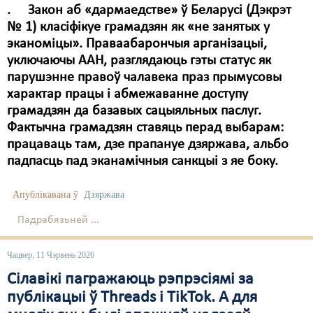
. Закон аб «дармаедстве» ў Беларусі (Дэкрэт
№ 1) класіфікуе грамадзян як «не занятых у
эканоміцы». Праваабарончыя арганізацыі,
уключаючы ААН, разглядаюць гэты статус як
парушэнне правоў чалавека праз прымусовы
характар працы і абмежаванне доступу
грамадзян да базавых сацыяльных паслуг.
Фактычна грамадзян ставяць перад выбарам:
працаваць там, дзе прапануе дзяржава, альбо
падпасць пад эканамічныя санкцыі з яе боку.
Апублікавана ў
Дзяржава
Падрабязьней ...
Чацвер, 11 Чэрвень 2026
Сілавікі пагражаюць рэпрэсіямі за
публікацыі ў Threads і TikTok. А для