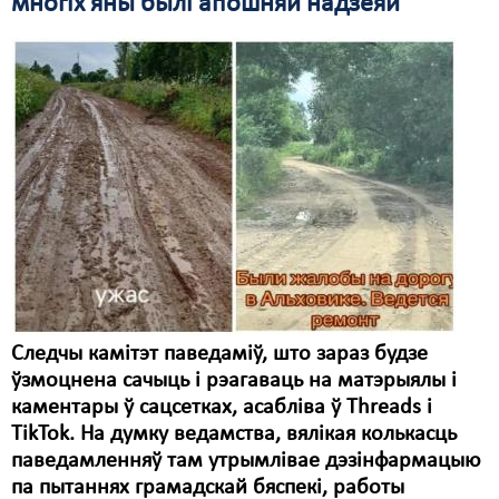
многіх яны былі апошняй надзеяй
Следчы камітэт паведаміў, што зараз будзе
ўзмоцнена сачыць і рэагаваць на матэрыялы і
каментары ў сацсетках, асабліва ў Threads і
TikTok. На думку ведамства, вялікая колькасць
паведамленняў там утрымлівае дэзінфармацыю
па пытаннях грамадскай бяспекі, работы