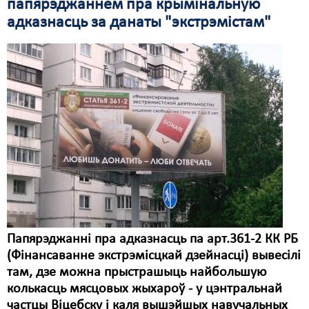
папярэджаннем пра крымінальную
адказнасць за данаты "экстрэмістам"
Папярэджанні пра адказнасць па арт.361-2 КК РБ
(Фінансаванне экстрэмісцкай дзейнасці) вывесілі
там, дзе можна прыстрашыць найбольшую
колькасць мясцовых жыхароў - у цэнтральнай
частцы Віцебску і каля вышэйшых навучальных