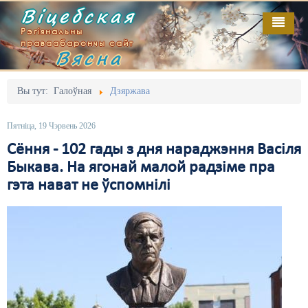
Віцебская
Рэгіянальны
праваабарончы сайт
Вясна
Галоўная
Выданьні
Адміністрацыйны перасьлед
Вы тут:
Галоўная
Дзяржава
Відэа
Акцыі
Пятніца, 19 Чэрвень 2026
Кантакт
Безбар'ернае асяродзьдзе
Сёння - 102 гады з дня нараджэння Васіля
Быкава. На ягонай малой радзіме пра
Пра нас
Выбары
гэта нават не ўспомнілі
RSS
Грамадзянскія ініцыятывы
Дзяржава
Дыскрымінацыя
Затрыманьні