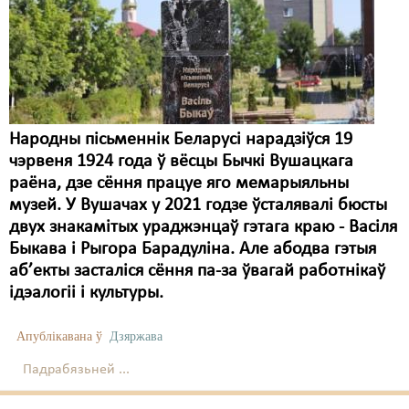
Карная псыхіятрыя
КПЧ ААН
Культурныя правы
ЛПП
Народны пісьменнік Беларусі нарадзіўся 19
Мігранты
чэрвеня 1924 года ў вёсцы Бычкі Вушацкага
раёна, дзе сёння працуе яго мемарыяльны
Мірныя сходы
музей. У Вушачах у 2021 годзе ўсталявалі бюсты
Палітвязьні
двух знакамітых ураджэнцаў гэтага краю - Васіля
Быкава і Рыгора Барадуліна. Але абодва гэтыя
Праваабаронцы
аб’екты засталіся сёння па-за ўвагай работнікаў
ідэалогіі і культуры.
Правы дзіцяці
Пэнітэнцыярная сыстэма
Апублікавана ў
Дзяржава
Распальваньне варожасьці
Падрабязьней ...
Рознае