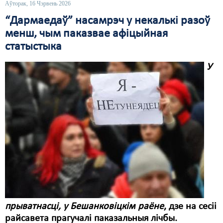
Аўторак, 16 Чэрвень 2026
Свабода слова
“Дармаедаў” насамрэч у некалькі разоў
менш, чым паказвае афіцыйная
Свабода сумленьня
статыстыка
Суд
У
Сьмяротнае пакараньне
Экалёгія
Правы працоўных
Сацыяльныя правы
прыватнасці, у Бешанковіцкім раёне
, дзе на сесіі
райсавета прагучалі паказальныя лічбы.