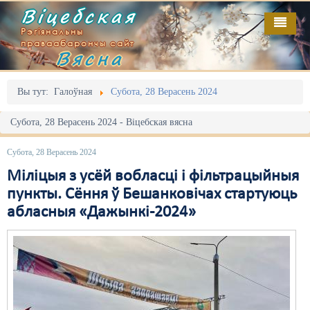
Віцебская
Рэгіянальны
праваабарончы сайт
Вясна
Галоўная
Выданьні
Адміністрацыйны перасьлед
Вы тут:
Галоўная
Субота, 28 Верасень 2024
Відэа
Акцыі
Субота, 28 Верасень 2024 - Віцебская вясна
Кантакт
Безбар'ернае асяродзьдзе
Субота, 28 Верасень 2024
Пра нас
Выбары
Міліцыя з усёй вобласці і фільтрацыйныя
пункты. Сёння ў Бешанковічах стартуюць
RSS
Грамадзянскія ініцыятывы
абласныя «Дажынкі-2024»
Дзяржава
Дыскрымінацыя
Затрыманьні