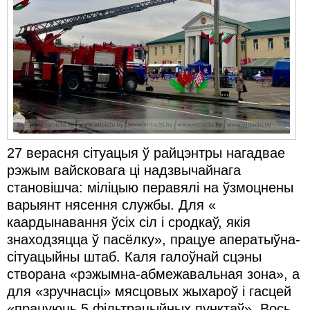
Карная псыхіятрыя
КПЧ ААН
Культурныя правы
ЛПП
Мігранты
Мірныя сходы
27 верасня сітуацыя ў райцэнтры нагадвае
Палітвязьні
рэжым вайсковага ці надзвычайнага
становішча: міліцыю перавялі на ўзмоцнены
Праваабаронцы
варыянт нясення службы. Для «
каардынавання ўсіх сіл і сродкаў, якія
Правы дзіцяці
знаходзяцца ў пасёлку», працуе аператыўна-
Пэнітэнцыярная сыстэма
сітуацыйны штаб. Каля галоўнай сцэны
створана «рэжымна-абмежавальная зона», а
Распальваньне варожасьці
для «зручнасці» мясцовых жыхароў і гасцей
Рознае
«працуюць 5 фільтрацыйных пунктаў». Вось