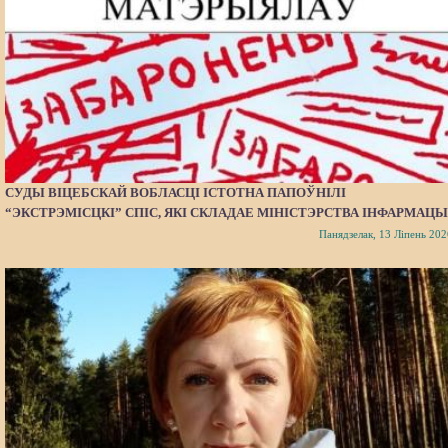
СУДЫ ВІЦЕБСКАЙ ВОБЛАСЦІ ІСТОТНА ПАПОЎНІЛІ
“ЭКСТРЭМІСЦКІ” СПІС, ЯКІ СКЛАДАЕ МІНІСТЭРСТВА ІНФАРМАЦЫ
Панядзелак, 13 Ліпень 202