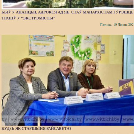
БЫЎ У АПАЗІЦЫІ, АДРОКСЯ АД ЯЕ, СТАЎ МАНАРХІСТАМ І ЎРЭШЦЕ
ТРАПІЎ У “ЭКСТРЭМІСТЫ”
Пятніца, 10 Ліпень 202
БУДЗЬ ЯК СТАРШЫНЯ РАЙСАВЕТА?