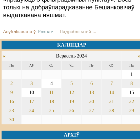
толькі на добраўпарадкаванне Бешанковічаў
Свабода слова
выдаткавана няшмат.
Свабода сумленьня
Апублікавана ў
Рознае
Падрабязьней ...
Суд
КАЛЯНДАР
Сьмяротнае пакараньне
«
Верасень 2024
Экалёгія
Пн
Аў
Ср
Чц
Пт
Сб
Нд
Правы працоўных
1
2
3
4
5
6
7
8
Сацыяльныя правы
9
10
11
12
13
14
15
16
17
18
19
20
21
22
23
24
25
26
27
28
29
30
АРХІЎ