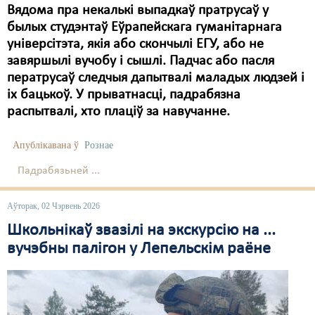
Вядома пра некалькі выпадкаў пратрусаў у
былых студэнтаў Еўрапейскага гуманітарнага
універсітэта, якія або скончылі ЕГУ, або не
завяршылі вучобу і сышлі. Падчас або пасля
ператрусаў следчыя дапытвалі маладых людзей і
іх бацькоў. У прыватнасці, падрабязна
распытвалі, хто плаціў за навучанне.
Апублікавана ў
Рознае
Падрабязьней ...
Аўторак, 02 Чэрвень 2026
Школьнікаў звазілі на экскурсію на ...
вучэбны палігон у Лепельскім раёне