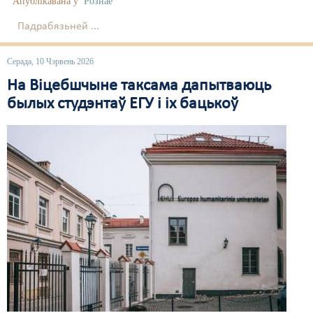
Апублікавана ў
Рознае
Падрабязьней ...
Серада, 10 Чэрвень 2026
На Віцебшчыне таксама дапытваюць
былых студэнтаў ЕГУ і іх бацькоў