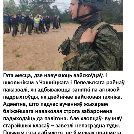
Гэта месца, дзе навучаюць вайскоўцаў. І
школьнікам з Чашніцкага і Лепельскага раёнаў
паказвалі, як адбываюцца заняткі па агнявой
падрыхтоўцы, як дзейнічае вайсковая тэхніка.
Адметна, што падчас вучэнняў жыхарам
бліжэйшага наваколля строга забаронена
падыходзіць да палігона. Але хлопцаў- вучняў
старэйшых класаў – завезлі непасрэдна туды.
Прычым гэта адбылося не ў межах прадмета