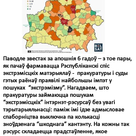
Карная псыхіятрыя
КПЧ ААН
Культурныя правы
ЛПП
Мігранты
Паводле звестак за апошнія 6 гадоў – з тое пары,
Мірныя сходы
як пачаў фармавацца Рэспубліканскі спіс
экстрэмісцкіх матэрыялаў - пракуратуры і суды
Палітвязьні
гэтых раёнаў праявілі найбольшы імпэт у
Праваабаронцы
пошуках “экстрэмізму”. Нагадваем, што
пракуратуры займаюцца пошукам
Правы дзіцяці
“экстрэмісцкіх” інтэрнэт-рэсурсаў без увагі
тэрытарыяльнасці: паміж імі ідзе адмысловае
Пэнітэнцыярная сыстэма
спаборніцтва выключна па колькасці
Распальваньне варожасьці
зноўдзенага “шкоднага” кантэнту. На кожны так
рэсурс складаецца прадстаўленне, якое
Рознае