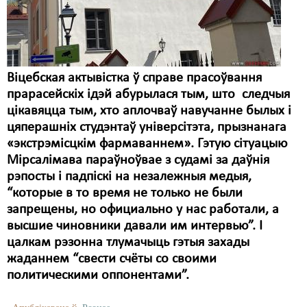
Віцебская актывістка ў справе прасоўвання
прарасейскіх ідэй абурылася тым, што следчыя
цікавяцца тым, хто аплочваў навучанне былых і
цяперашніх студэнтаў універсітэта, прызнанага
«экстрэмісцкім фармаваннем». Гэтую сітуацыю
Мірсалімава параўноўвае з судамі за даўнія
рэпосты і падпіскі на незалежныя медыя,
“которые в то время не только не были
запрещены, но официально у нас работали, а
высшие чиновники давали им интервью”. І
цалкам рэзонна тлумачыць гэтыя захады
жаданнем “свести счёты со своими
политическими оппонентами”.