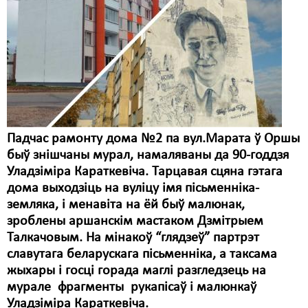
Падчас рамонту дома №2 па вул.Марата ў Оршы
быў знішчаны мурал, намаляваны да 90-годдзя
Уладзіміра Караткевіча. Тарцавая сцяна гэтага
дома выходзіць на вуліцу імя пісьменніка-
земляка, і менавіта на ёй быў малюнак,
зроблены аршанскім мастаком Дзмітрыем
Талкачовым. На мінакоў “глядзеў” партрэт
славутага беларускага пісьменніка, а таксама
жыхары і госці горада маглі разгледзець на
мурале фрагменты рукапісаў і малюнкаў
Уладзіміра Караткевіча.