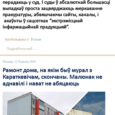
перадаюць у суд. І суды ў абсалютнай большасці
выпадкаў проста зацвярджаюць меркаванне
Свабода слова
пракуратуры, абвяшчаючы сайты, каналы, і
Свабода сумленьня
акаўнты ў сацсетках “экстрэмісцкай
інфармацыйнай прадукцыяй”.
Суд
Апублікавана ў
Сьмяротнае пакараньне
Рознае
Падрабязьней ...
Экалёгія
Правы працоўных
Пятніца, 12 Чэрвень 2026
Рамонт дома, на якім быў мурал з
Сацыяльныя правы
Караткевічам, скончаны. Малюнак не
аднавілі і нават не абяцаюць