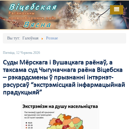
Віцебская
Рэгіянальны
праваабарончы сайт
Вясна
Галоўная
Выданьні
Адміністрацыйны перасьлед
Вы тут:
Галоўная
Рознае
Відэа
Акцыі
Пятніца, 12 Чэрвень 2026
Кантакт
Безбар'ернае асяродзьдзе
Суды Мёрскага і Вушацкага раёнаў, а
таксама суд Чыгуначнага раёна Віцебска
Пра нас
Выбары
– рэкардсмены ў прызнанні інтэрнэт-
RSS
Грамадзянскія ініцыятывы
рэсурсаў “экстрэмісцкай інфармацыйнай
прадукцыяй”
Дзяржава
Дыскрымінацыя
Затрыманьні