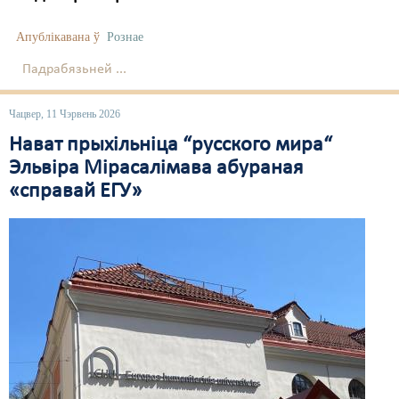
Апублікавана ў
Рознае
Падрабязьней ...
Чацвер, 11 Чэрвень 2026
Нават прыхільніца “русского мира“
Эльвіра Мірасалімава абураная
«справай ЕГУ»